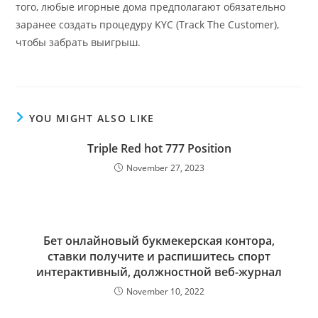
того, любые игорные дома предполагают обязательно
заранее создать процедуру KYC (Track The Customer),
чтобы забрать выигрыш.
YOU MIGHT ALSO LIKE
Triple Red hot 777 Position
November 27, 2023
Бет онлайновый букмекерская контора,
ставки получите и распишитесь спорт
интерактивный, должностной веб-журнал
November 10, 2022