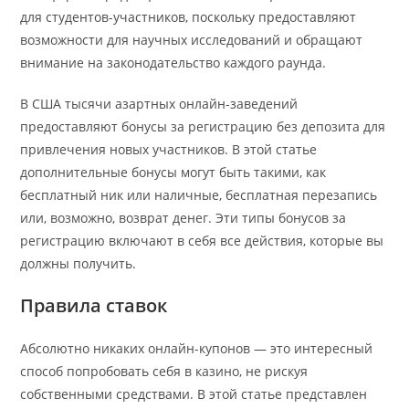
для студентов-участников, поскольку предоставляют
возможности для научных исследований и обращают
внимание на законодательство каждого раунда.
В США тысячи азартных онлайн-заведений
предоставляют бонусы за регистрацию без депозита для
привлечения новых участников. В этой статье
дополнительные бонусы могут быть такими, как
бесплатный ник или наличные, бесплатная перезапись
или, возможно, возврат денег. Эти типы бонусов за
регистрацию включают в себя все действия, которые вы
должны получить.
Правила ставок
Абсолютно никаких онлайн-купонов — это интересный
способ попробовать себя в казино, не рискуя
собственными средствами. В этой статье представлен