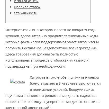
Игры открыты
Правила ставок
Стабильность
Интернет-казино, в котором просто не вводятся коды
купонов, дополнительно продвигает уникальные коды,
которые фактически поддерживают участников, чтобы
получить бесплатное бездепозитное вознаграждение.
Здесь требования должны быть полностью
использованы в процессе отображения казино и
подтверждены при необходимости.
Хитрость в том, чтобы получить нулевой
бонус в казино в Интернете, заключается
в понимании условий.
Вооружившись
научными знаниями и решимостью делать надежные
ставки, новички могут с уверенностью делать ставки на
электронной арене онлайн.