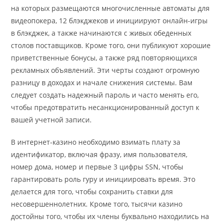
на которых размещаются многочисленные автоматы для
видеопокера, 12 блэкджеков и инициируют онлайн-игры
в блэкджек, а также начинаются с живых обеденных
столов поставщиков. Кроме того, они публикуют хорошие
приветственные бонусы, а также ряд повторяющихся
рекламных объявлений. Эти черты создают огромную
разницу в доходах и начале снижения системы. Вам
следует создать надежный пароль и часто менять его,
чтобы предотвратить несанкционированный доступ к
вашей учетной записи.
В интернет-казино необходимо взимать плату за
идентификатор, включая фразу, имя пользователя,
номер дома, номер и первые 3 цифры SSN, чтобы
гарантировать роль гуру и инициировать время. Это
делается для того, чтобы сохранить ставки для
несовершеннолетних. Кроме того, тысячи казино
достойны того, чтобы их члены буквально находились на