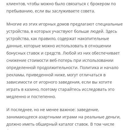
клиентов, чтобы можно было связаться с брокером по
пребыванию, если вы заслуживаете совета.
Многие из этих игорных домов предлагают специальные
устройства, в которых участвуют больше людей. Здесь
устройства, как правило, содержат накопительные
данные, которые можно использовать в отношении
бонусных ставок и средств. Любой из них обеспечивает
снижение стоимости веб-потерь при использовании
определенной продолжительности. Политика и начало
рекламы, приведенной ниже, могут отличаться в
зависимости от игорного заведения, если вы хотите
играть в казино, поэтому старайтесь исследовать это
медленно и постепенно.
И последнее, но не менее важное: заведение,
занимающееся азартными играми на реальные деньги,
должно иметь обширный каталог ставок. В том числе