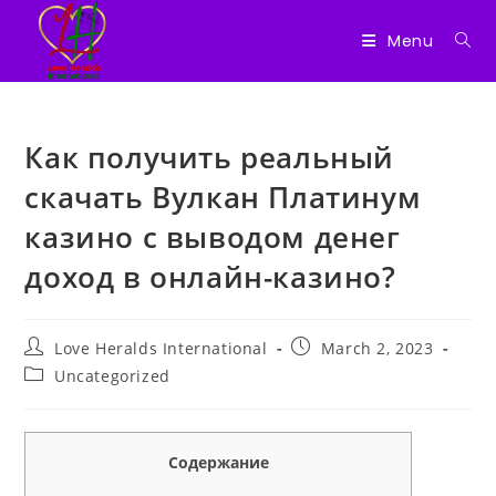
Menu
Skip
to
Как получить реальный
content
скачать Вулкан Платинум
казино с выводом денег
доход в онлайн-казино?
Post
Post
Love Heralds International
March 2, 2023
author:
published:
Post
Uncategorized
category:
Содержание