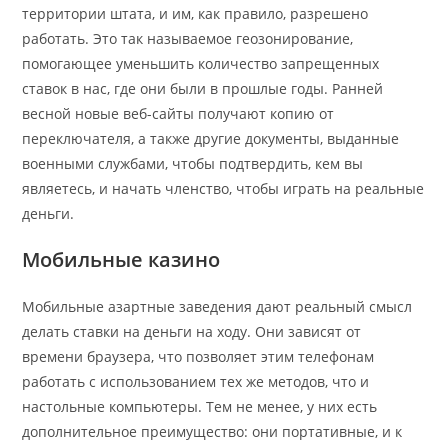
территории штата, и им, как правило, разрешено
работать. Это так называемое геозонирование,
помогающее уменьшить количество запрещенных
ставок в нас, где они были в прошлые годы. Ранней
весной новые веб-сайты получают копию от
переключателя, а также другие документы, выданные
военными службами, чтобы подтвердить, кем вы
являетесь, и начать членство, чтобы играть на реальные
деньги.
Мобильные казино
Мобильные азартные заведения дают реальный смысл
делать ставки на деньги на ходу. Они зависят от
времени браузера, что позволяет этим телефонам
работать с использованием тех же методов, что и
настольные компьютеры. Тем не менее, у них есть
дополнительное преимущество: они портативные, и к