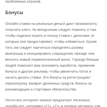
проблемных игроков.
Бонусы
Онлайн-ставки на реальные деньги дают возможность
получить ключ. Но вкладчикам следует помнить о том,
чтобы надежно играть в пользу ставки с деньгами, от
которых они предоставляют, чтобы избавиться. Кроме
того, им следует научиться определять размер
выигрыша и инициировать сокращения, прежде чем
вносить новый первоначальный взнос. Гораздо больше
людей помогают вам экономить заработок, применяя
бонусы и другую рекламу, чтобы увеличить поток и
начать делать ставки. Это бонусы за регистрацию/
перезагрузку, возврат денежных средств, бонусы за
рекомендации и стартовые обязательства.
Почти все интернет-казино предлагают несколько
онлайн-игр, например «21», «21» и первые автоматы для