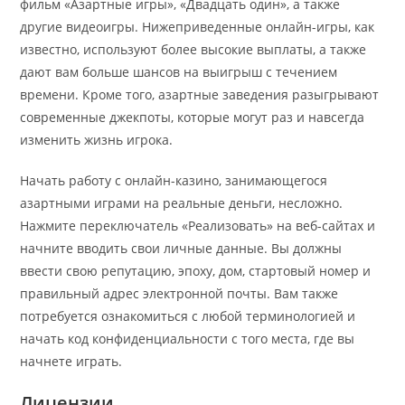
фильм «Азартные игры», «Двадцать один», а также
другие видеоигры. Нижеприведенные онлайн-игры, как
известно, используют более высокие выплаты, а также
дают вам больше шансов на выигрыш с течением
времени. Кроме того, азартные заведения разыгрывают
современные джекпоты, которые могут раз и навсегда
изменить жизнь игрока.
Начать работу с онлайн-казино, занимающегося
азартными играми на реальные деньги, несложно.
Нажмите переключатель «Реализовать» на веб-сайтах и ​​
начните вводить свои личные данные. Вы должны
ввести свою репутацию, эпоху, дом, стартовый номер и
правильный адрес электронной почты. Вам также
потребуется ознакомиться с любой терминологией и
начать код конфиденциальности с того места, где вы
начнете играть.
Лицензии