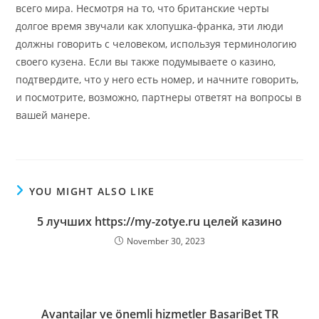
всего мира. Несмотря на то, что британские черты
долгое время звучали как хлопушка-франка, эти люди
должны говорить с человеком, используя терминологию
своего кузена. Если вы также подумываете о казино,
подтвердите, что у него есть номер, и начните говорить,
и посмотрите, возможно, партнеры ответят на вопросы в
вашей манере.
YOU MIGHT ALSO LIKE
5 лучших https://my-zotye.ru целей казино
November 30, 2023
Avantajlar ve önemli hizmetler BasariBet TR