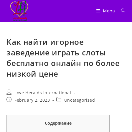
Menu
Skip
to
Как найти игорное
content
заведение играть слоты
бесплатно онлайн по более
низкой цене
Post
Love Heralds International
author:
Post
Post
February 2, 2023
Uncategorized
published:
category:
Содержание