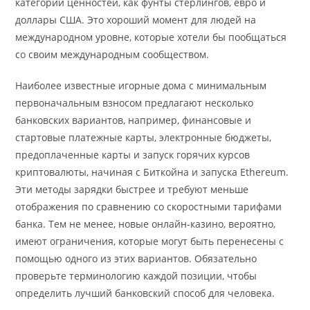
категории ценностей, как фунты стерлингов, евро и
доллары США. Это хороший момент для людей на
международном уровне, которые хотели бы пообщаться
со своим международным сообществом.
Наиболее известные игорные дома с минимальным
первоначальным взносом предлагают несколько
банковских вариантов, например, финансовые и
стартовые платежные карты, электронные бюджеты,
предоплаченные карты и запуск горячих курсов
криптовалюты, начиная с Биткойна и запуска Ethereum.
Эти методы зарядки быстрее и требуют меньше
отображения по сравнению со скоростными тарифами
банка. Тем не менее, новые онлайн-казино, вероятно,
имеют ограничения, которые могут быть перенесены с
помощью одного из этих вариантов. Обязательно
проверьте терминологию каждой позиции, чтобы
определить лучший банковский способ для человека.