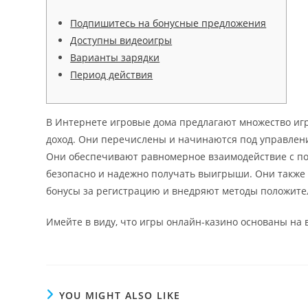
Подпишитесь на бонусные предложения
Доступны видеоигры
Варианты зарядки
Период действия
В Интернете игровые дома предлагают множество игр
доход. Они перечислены и начинаются под управлен
Они обеспечивают равномерное взаимодействие с по
безопасно и надежно получать выигрыши. Они также
бонусы за регистрацию и внедряют методы положите
Имейте в виду, что игры онлайн-казино основаны на 
YOU MIGHT ALSO LIKE