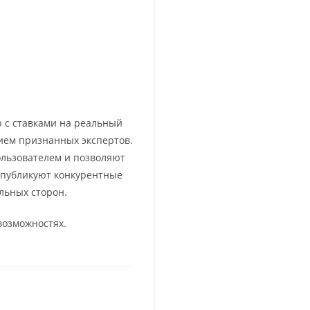
 с ставками на реальный
ием признанных экспертов.
льзователем и позволяют
 публикуют конкурентные
льных сторон.
возможностях.