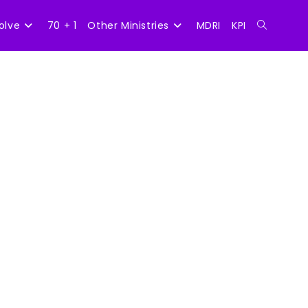
olve
70 + 1
Other Ministries
MDRI
KPI
Toggle
website
search