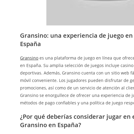
Gransino: una experiencia de juego en 
España
Gransino
es una plataforma de juego en línea que ofrece
en España. Su amplia selección de juegos incluye casino e
deportivas. Además, Gransino cuenta con un sitio web fá
móvil conveniente. Los jugadores pueden disfrutar de g
promociones, así como de un servicio de atención al clie
Gransino se enorgullece de ofrecer una experiencia de j
métodos de pago confiables y una política de juego resp
¿Por qué deberías considerar jugar en e
Gransino en España?