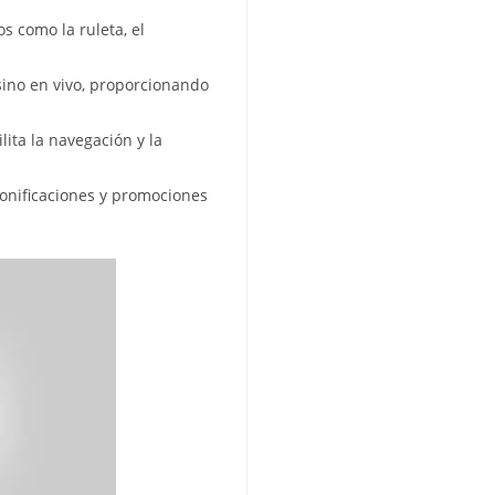
s como la ruleta, el
sino en vivo, proporcionando
lita la navegación y la
onificaciones y promociones