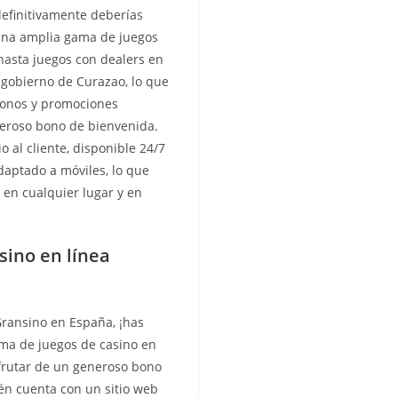
definitivamente deberías
 una amplia gama de juegos
hasta juegos con dealers en
 gobierno de Curazao, lo que
 bonos y promociones
neroso bono de bienvenida.
o al cliente, disponible 24/7
daptado a móviles, lo que
 en cualquier lugar y en
sino en línea
Gransino en España, ¡has
ama de juegos de casino en
sfrutar de un generoso bono
én cuenta con un sitio web