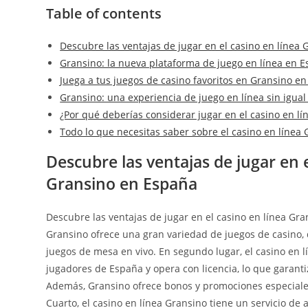
Table of contents
Descubre las ventajas de jugar en el casino en línea
Gransino: la nueva plataforma de juego en línea en 
Juega a tus juegos de casino favoritos en Gransino e
Gransino: una experiencia de juego en línea sin igua
¿Por qué deberías considerar jugar en el casino en l
Todo lo que necesitas saber sobre el casino en línea
Descubre las ventajas de jugar en e
Gransino en España
Descubre las ventajas de jugar en el casino en línea Gr
Gransino ofrece una gran variedad de juegos de casino,
juegos de mesa en vivo. En segundo lugar, el casino en 
jugadores de España y opera con licencia, lo que garantiz
Además, Gransino ofrece bonos y promociones especiale
Cuarto, el casino en línea Gransino tiene un servicio de a