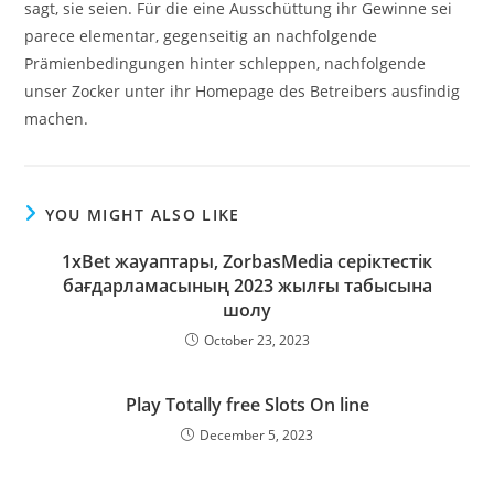
sagt, sie seien. Für die eine Ausschüttung ihr Gewinne sei
parece elementar, gegenseitig an nachfolgende
Prämienbedingungen hinter schleppen, nachfolgende
unser Zocker unter ihr Homepage des Betreibers ausfindig
machen.
YOU MIGHT ALSO LIKE
1xBet жауаптары, ZorbasMedia серіктестік
бағдарламасының 2023 жылғы табысына
шолу
October 23, 2023
Play Totally free Slots On line
December 5, 2023