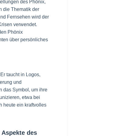
tellungen des Phönix,
n die Thematik der
und Fernsehen wird der
Krisen verwendet.
den Phönix
hten über persönliches
 Er taucht in Logos,
uerung und
n das Symbol, um ihre
nizieren, etwa bei
 heute ein kraftvolles
e Aspekte des