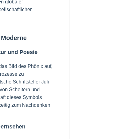
en globaler
llschaftlicher
r Moderne
tur und Poesie
das Bild des Phönix auf,
prozesse zu
che Schriftsteller Juli
von Scheitern und
aft dieses Symbols
chzeitig zum Nachdenken
 Fernsehen