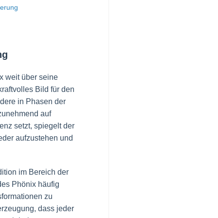
uerung
ng
x weit über seine
raftvolles Bild für den
dere in Phasen der
e zunehmend auf
nz setzt, spiegelt der
eder aufzustehen und
ition im Bereich der
des Phönix häufig
nsformationen zu
erzeugung, dass jeder