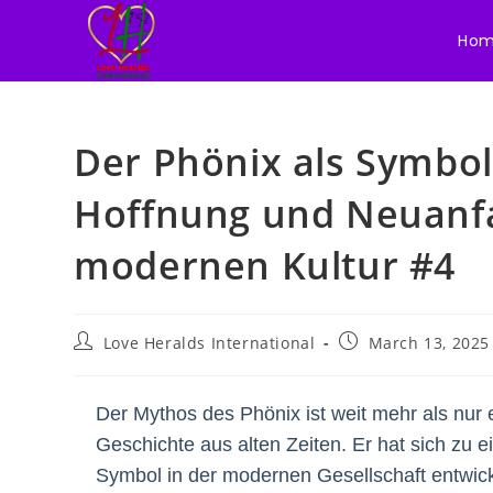
Ho
Skip
to
Der Phönix als Symbol
content
Hoffnung und Neuanfa
modernen Kultur #4
Post
Post
Love Heralds International
March 13, 2025
author:
published:
Der Mythos des Phönix ist weit mehr als nur 
Geschichte aus alten Zeiten. Er hat sich zu
Symbol in der modernen Gesellschaft entwick