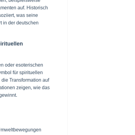
en, beispielsweise
amenten auf. Historisch
oziiert, was seine
t in der deutschen
rituellen
en oder esoterischen
bol für spirituellen
 die Transformation auf
ationen zeigen, wie das
gewinnt.
r Umweltbewegungen