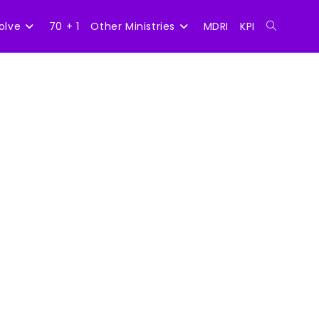
olve
70 + 1
Other Ministries
MDRI
KPI
Toggle
website
search