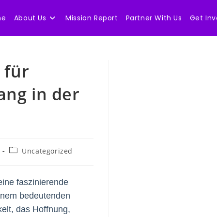
me
About Us
Mission Report
Partner With Us
Get Inv
 für
ng in der
Post
Uncategorized
category:
eine faszinierende
 einem bedeutenden
elt, das Hoffnung,