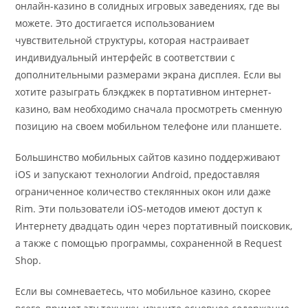
онлайн-казино в солидных игровых заведениях, где вы
можете. Это достигается использованием
чувствительной структуры, которая настраивает
индивидуальный интерфейс в соответствии с
дополнительными размерами экрана дисплея. Если вы
хотите разыграть блэкджек в портативном интернет-
казино, вам необходимо сначала просмотреть сменную
позицию на своем мобильном телефоне или планшете.
Большинство мобильных сайтов казино поддерживают
iOS и запускают технологии Android, предоставляя
ограниченное количество стеклянных окон или даже
Rim. Эти пользователи iOS-методов имеют доступ к
Интернету двадцать один через портативный поисковик,
а также с помощью программы, сохраненной в Request
Shop.
Если вы сомневаетесь, что мобильное казино, скорее