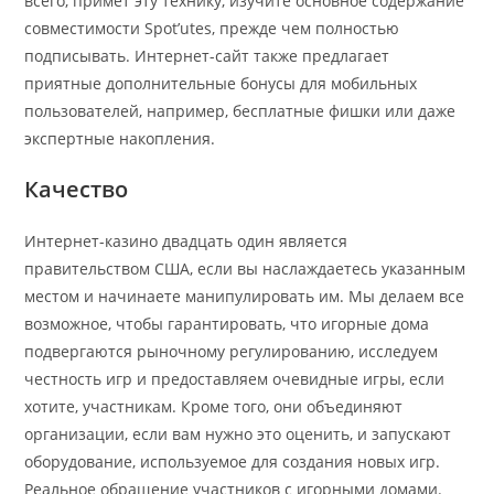
всего, примет эту технику, изучите основное содержание
совместимости Spot’utes, прежде чем полностью
подписывать. Интернет-сайт также предлагает
приятные дополнительные бонусы для мобильных
пользователей, например, бесплатные фишки или даже
экспертные накопления.
Качество
Интернет-казино двадцать один является
правительством США, если вы наслаждаетесь указанным
местом и начинаете манипулировать им. Мы делаем все
возможное, чтобы гарантировать, что игорные дома
подвергаются рыночному регулированию, исследуем
честность игр и предоставляем очевидные игры, если
хотите, участникам. Кроме того, они объединяют
организации, если вам нужно это оценить, и запускают
оборудование, используемое для создания новых игр.
Реальное обращение участников с игорными домами.