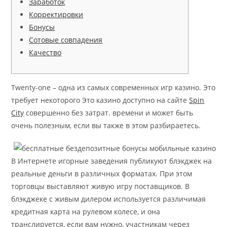
Заработок
Корректировки
Бонусы
Сотовые совпадения
Качество
Twenty-one – одна из самых современных игр казино. Это
требует некоторого Это казино доступно на сайте
Spin
City
совершенно без затрат. времени и может быть
очень полезным, если вы также в этом разбираетесь.
В Интернете игорные заведения публикуют блэкджек на
реальные деньги в различных форматах. При этом
торговцы выставляют живую игру поставщиков.
В
блэкджеке с живым дилером используется различимая
кредитная карта на рулевом колесе, и она
транслируется, если вам нужно, участникам через