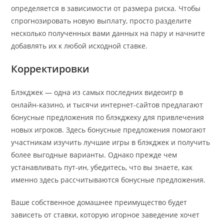
определяется в зависимости от размера риска. Чтобы
спрогнозировать новую выплату, просто разделите
несколько полученных вами данных на пару и начните
добавлять их к любой исходной ставке.
Корректировки
Блэкджек — одна из самых последних видеоигр в
онлайн-казино, и тысячи интернет-сайтов предлагают
бонусные предложения по блэкджеку для привлечения
новых игроков. Здесь бонусные предложения помогают
участникам изучить лучшие игры в блэкджек и получить
более выгодные варианты. Однако прежде чем
устанавливать пут-ин, убедитесь, что вы знаете, как
именно здесь рассчитываются бонусные предложения.
Ваше собственное домашнее преимущество будет
зависеть от ставки, которую игорное заведение хочет