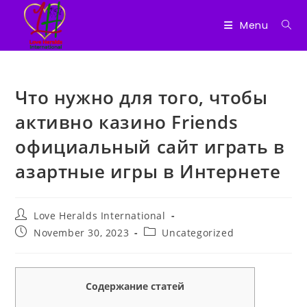
Menu
Skip
to
Что нужно для того, чтобы
content
активно казино Friends
официальный сайт играть в
азартные игры в Интернете
Post
Love Heralds International
author:
Post
Post
November 30, 2023
Uncategorized
published:
category:
Содержание статей