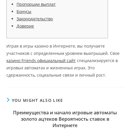
Пропорции выплат
Бонусы
Законодательство
Доверие
Играя в игры казино в Интернете, вы получаете
участников с определенным уровнем выигрышей. Свое
казино Friends официальный сайт
специализируется в
игровых автоматах и жизненных играх. Это
сдержанность, социальные связи и личный рост.
YOU MIGHT ALSO LIKE
Преимущества и начало игровые автоматы
золото ацтеков Вероятность ставок в
Интернете