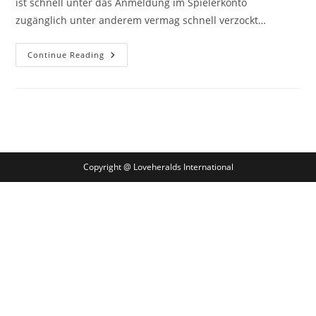
ist schnell unter das Anmeldung im Spielerkonto
zugänglich unter anderem vermag schnell verzockt…
Volte
Continue Reading
Tendermeet
Sono
Disponibili
Contro
Incluso
Il
Puro?
Copyright @ Loveheralds International