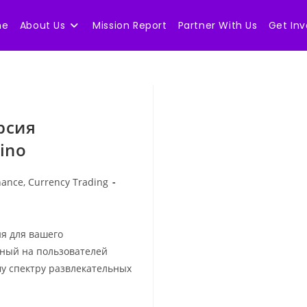
me
About Us
Mission Report
Partner With Us
Get Inv
рсия
ino
nance, Currency Trading
ry:
я для вашего
нный на пользователей
му спектру развлекательных