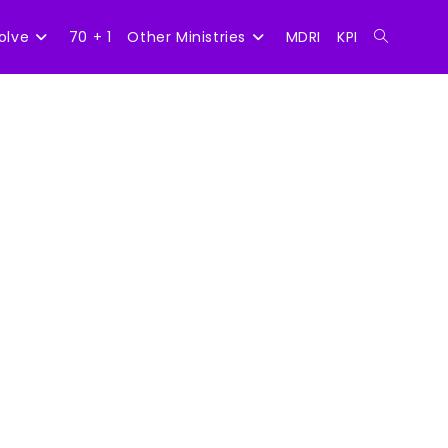
olve
70 + 1
Other Ministries
MDRI
KPI
Toggle
website
search