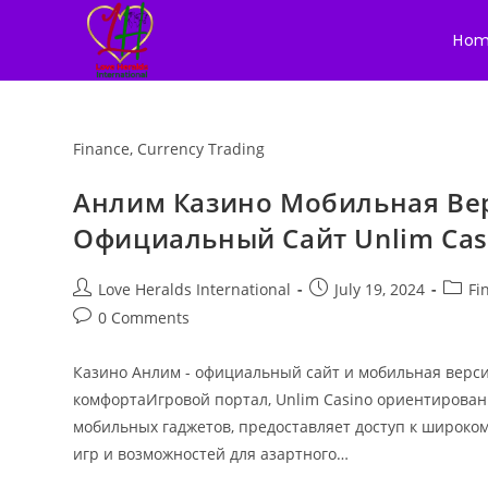
Ho
Skip
to
content
Finance, Currency Trading
Анлим Казино Мобильная Ве
Официальный Сайт Unlim Cas
Post
Post
Post
Love Heralds International
July 19, 2024
Fi
author:
published:
catego
Post
0 Comments
comments:
Казино Анлим - официальный сайт и мобильная верси
комфортаИгровой портал, Unlim Casino ориентирова
мобильных гаджетов, предоставляет доступ к широко
игр и возможностей для азартного…