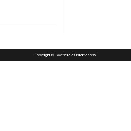
Copyright @ Loveheralds International