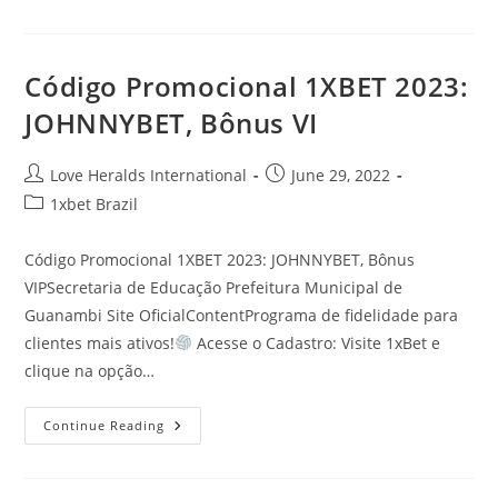
Online
Empresa
De
Apostas
1XBE
Código Promocional 1XBET 2023:
JOHNNYBET, Bônus VI
Post
Post
Love Heralds International
June 29, 2022
author:
published:
Post
1xbet Brazil
category:
Código Promocional 1XBET 2023: JOHNNYBET, Bônus
VIPSecretaria de Educação Prefeitura Municipal de
Guanambi Site OficialContentPrograma de fidelidade para
clientes mais ativos!
Acesse o Cadastro: Visite 1xBet e
clique na opção…
Código
Continue Reading
Promocional
1XBET
2023:
JOHNNYBET,