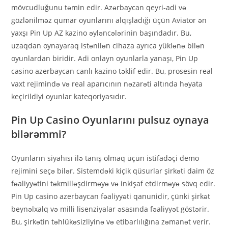
mövcudluğunu təmin edir. Azərbaycan qeyri-adi və
gözlənilməz qumar oyunlarını alqışladığı üçün Aviator ən
yaxşı Pin Up AZ kazino əyləncələrinin başındadır. Bu,
uzaqdan oynayaraq istənilən cihaza ayrıca yüklənə bilən
oyunlardan biridir. Adi onlayn oyunlarla yanaşı, Pin Up
casino azerbaycan canlı kazino təklif edir. Bu, prosesin real
vaxt rejimində və real aparıcının nəzarəti altında həyata
keçirildiyi oyunlar kateqoriyasıdır.
Pin Up Casino Oyunlarını pulsuz oynaya
bilərəmmi?
Oyunların siyahısı ilə tanış olmaq üçün istifadəçi demo
rejimini seçə bilər. Sistemdəki kiçik qüsurlar şirkəti daim öz
fəaliyyətini təkmilləşdirməyə və inkişaf etdirməyə sövq edir.
Pin Up casino azerbaycan fəaliyyəti qanunidir, çünki şirkət
beynəlxalq və milli lisenziyalar əsasında fəaliyyət göstərir.
Bu, şirkətin təhlükəsizliyinə və etibarlılığına zəmanət verir.