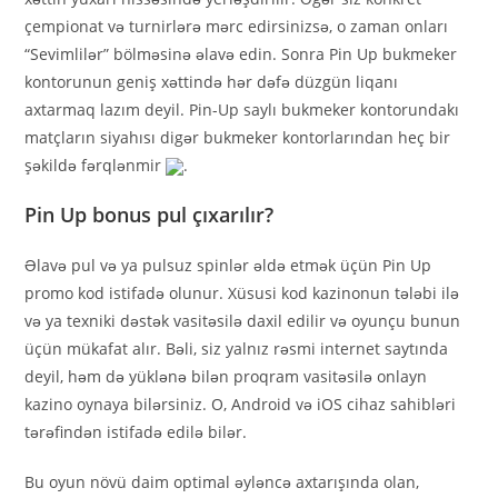
çempionat və turnirlərə mərc edirsinizsə, o zaman onları
“Sevimlilər” bölməsinə əlavə edin. Sonra Pin Up bukmeker
kontorunun geniş xəttində hər dəfə düzgün liqanı
axtarmaq lazım deyil. Pin-Up saylı bukmeker kontorundakı
matçların siyahısı digər bukmeker kontorlarından heç bir
şəkildə fərqlənmir
.
Pin Up bonus pul çıxarılır?
Əlavə pul və ya pulsuz spinlər əldə etmək üçün Pin Up
promo kod istifadə olunur. Xüsusi kod kazinonun tələbi ilə
və ya texniki dəstək vasitəsilə daxil edilir və oyunçu bunun
üçün mükafat alır. Bəli, siz yalnız rəsmi internet saytında
deyil, həm də yüklənə bilən proqram vasitəsilə onlayn
kazino oynaya bilərsiniz. O, Android və iOS cihaz sahibləri
tərəfindən istifadə edilə bilər.
Bu oyun növü daim optimal əyləncə axtarışında olan,