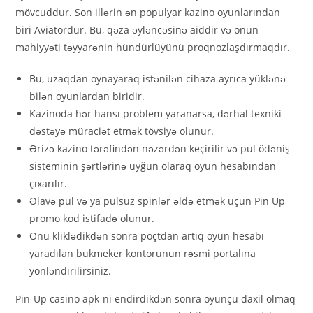
mövcuddur. Son illərin ən populyar kazino oyunlarından
biri Aviatordur. Bu, qəza əyləncəsinə aiddir və onun
mahiyyəti təyyarənin hündürlüyünü proqnozlaşdırmaqdır.
Bu, uzaqdan oynayaraq istənilən cihaza ayrıca yüklənə
bilən oyunlardan biridir.
Kazinoda hər hansı problem yaranarsa, dərhal texniki
dəstəyə müraciət etmək tövsiyə olunur.
Ərizə kazino tərəfindən nəzərdən keçirilir və pul ödəniş
sisteminin şərtlərinə uyğun olaraq oyun hesabından
çıxarılır.
Əlavə pul və ya pulsuz spinlər əldə etmək üçün Pin Up
promo kod istifadə olunur.
Onu kliklədikdən sonra poçtdan artıq oyun hesabı
yaradılan bukmeker kontorunun rəsmi portalına
yönləndirilirsiniz.
Pin-Up casino apk-ni endirdikdən sonra oyunçu daxil olmaq