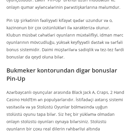
onlayn qumar əyləncələrinin pərəstişkarlarına məlumdur.
Pin Up şirkətinin fəaliyyəti kifayət qədər uzundur və o,
kazinonun bir çox üstünlükləri ilə xarakterizə olunur.
Klubun müsbət cəhətləri oyunların müxtəlifliyi, idman mərc
oyunlarının mövcudluğu, yüksək keyfiyyətli dəstək və sərfəli
bonus sistemidir. Daimi müştərilərə sadiqlik və tez-tez fərdi
bonuslar da qeyd oluna bilər.
Bukmeker kontorundan digər bonuslar
Pin-Up
Azərbaycanlı oyunçular arasında Black Jack A, Craps, 2 Hand
Casino Hold’Em ən populyarlarıdır. İstifadəçi axtarış sistemi
vasitəsilə və ya Stolüstü Oyunlar bölməsində uyğun
stolüstü oyunu tapa bilər. Siz heç bir yükləmə olmadan
onlayn stolüstü oyunları oynaya bilərsiniz. Stolüstü
oyunların bir çoxu real dilerin rəhbərliyi altında