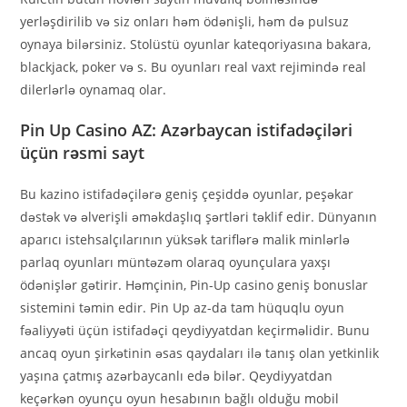
yerləşdirilib və siz onları həm ödənişli, həm də pulsuz
oynaya bilərsiniz. Stolüstü oyunlar kateqoriyasına bakara,
blackjack, poker və s. Bu oyunları real vaxt rejimində real
dilerlərlə oynamaq olar.
Pin Up Casino AZ: Azərbaycan istifadəçiləri
üçün rəsmi sayt
Bu kazino istifadəçilərə geniş çeşiddə oyunlar, peşəkar
dəstək və əlverişli əməkdaşlıq şərtləri təklif edir. Dünyanın
aparıcı istehsalçılarının yüksək tariflərə malik minlərlə
parlaq oyunları müntəzəm olaraq oyunçulara yaxşı
ödənişlər gətirir. Həmçinin, Pin-Up casino geniş bonuslar
sistemini təmin edir. Pin Up az-da tam hüquqlu oyun
fəaliyyəti üçün istifadəçi qeydiyyatdan keçirməlidir. Bunu
ancaq oyun şirkətinin əsas qaydaları ilə tanış olan yetkinlik
yaşına çatmış azərbaycanlı edə bilər. Qeydiyyatdan
keçərkən oyunçu oyun hesabının bağlı olduğu mobil