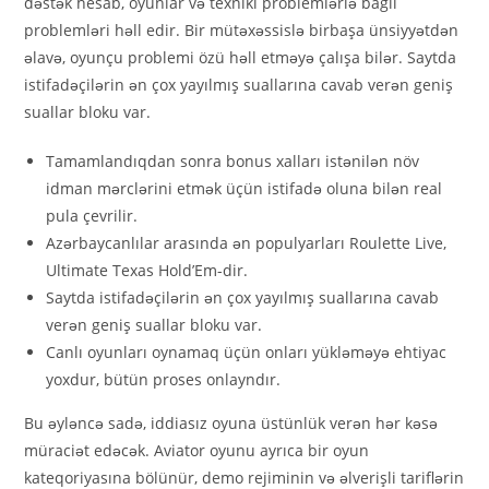
dəstək hesab, oyunlar və texniki problemlərlə bağlı
problemləri həll edir. Bir mütəxəssislə birbaşa ünsiyyətdən
əlavə, oyunçu problemi özü həll etməyə çalışa bilər. Saytda
istifadəçilərin ən çox yayılmış suallarına cavab verən geniş
suallar bloku var.
Tamamlandıqdan sonra bonus xalları istənilən növ
idman mərclərini etmək üçün istifadə oluna bilən real
pula çevrilir.
Azərbaycanlılar arasında ən populyarları Roulette Live,
Ultimate Texas Hold’Em-dir.
Saytda istifadəçilərin ən çox yayılmış suallarına cavab
verən geniş suallar bloku var.
Canlı oyunları oynamaq üçün onları yükləməyə ehtiyac
yoxdur, bütün proses onlayndır.
Bu əyləncə sadə, iddiasız oyuna üstünlük verən hər kəsə
müraciət edəcək. Aviator oyunu ayrıca bir oyun
kateqoriyasına bölünür, demo rejiminin və əlverişli tariflərin