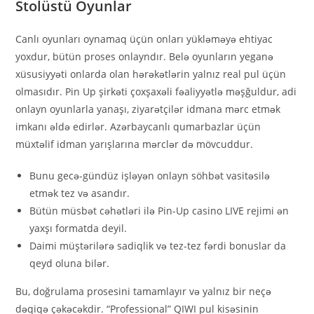
Stolüstü Oyunlar
Canlı oyunları oynamaq üçün onları yükləməyə ehtiyac
yoxdur, bütün proses onlayndır. Belə oyunların yeganə
xüsusiyyəti onlarda olan hərəkətlərin yalnız real pul üçün
olmasıdır. Pin Up şirkəti çoxşaxəli fəaliyyətlə məşğuldur, adi
onlayn oyunlarla yanaşı, ziyarətçilər idmana mərc etmək
imkanı əldə edirlər. Azərbaycanlı qumarbazlar üçün
müxtəlif idman yarışlarına mərclər də mövcuddur.
Bunu gecə-gündüz işləyən onlayn söhbət vasitəsilə
etmək tez və asandır.
Bütün müsbət cəhətləri ilə Pin-Up casino LIVE rejimi ən
yaxşı formatda deyil.
Daimi müştərilərə sadiqlik və tez-tez fərdi bonuslar da
qeyd oluna bilər.
Bu, doğrulama prosesini tamamlayır və yalnız bir neçə
dəqiqə çəkəcəkdir. “Professional” QIWI pul kisəsinin