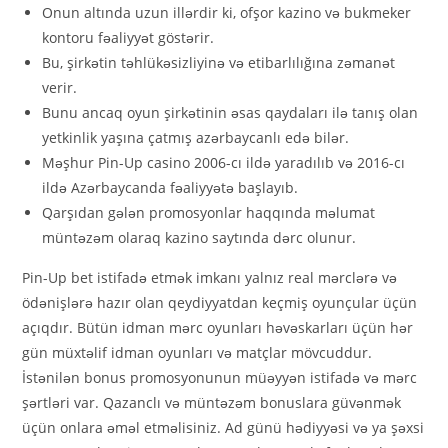
Onun altında uzun illərdir ki, ofşor kazino və bukmeker
kontoru fəaliyyət göstərir.
Bu, şirkətin təhlükəsizliyinə və etibarlılığına zəmanət
verir.
Bunu ancaq oyun şirkətinin əsas qaydaları ilə tanış olan
yetkinlik yaşına çatmış azərbaycanlı edə bilər.
Məşhur Pin-Up casino 2006-cı ildə yaradılıb və 2016-cı
ildə Azərbaycanda fəaliyyətə başlayıb.
Qarşıdan gələn promosyonlar haqqında məlumat
müntəzəm olaraq kazino saytında dərc olunur.
Pin-Up bet istifadə etmək imkanı yalnız real mərclərə və
ödənişlərə hazır olan qeydiyyatdan keçmiş oyunçular üçün
açıqdır. Bütün idman mərc oyunları həvəskarları üçün hər
gün müxtəlif idman oyunları və matçlar mövcuddur.
İstənilən bonus promosyonunun müəyyən istifadə və mərc
şərtləri var. Qazanclı və müntəzəm bonuslara güvənmək
üçün onlara əməl etməlisiniz. Ad günü hədiyyəsi və ya şəxsi