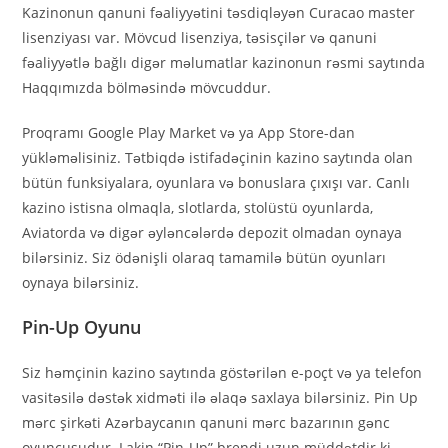
Kazinonun qanuni fəaliyyətini təsdiqləyən Curacao master
lisenziyası var. Mövcud lisenziya, təsisçilər və qanuni
fəaliyyətlə bağlı digər məlumatlar kazinonun rəsmi saytında
Haqqımızda bölməsində mövcuddur.
Proqramı Google Play Market və ya App Store-dan
yükləməlisiniz. Tətbiqdə istifadəçinin kazino saytında olan
bütün funksiyalara, oyunlara və bonuslara çıxışı var. Canlı
kazino istisna olmaqla, slotlarda, stolüstü oyunlarda,
Aviatorda və digər əyləncələrdə depozit olmadan oynaya
bilərsiniz. Siz ödənişli olaraq tamamilə bütün oyunları
oynaya bilərsiniz.
Pin-Up Oyunu
Siz həmçinin kazino saytında göstərilən e-poçt və ya telefon
vasitəsilə dəstək xidməti ilə əlaqə saxlaya bilərsiniz. Pin Up
mərc şirkəti Azərbaycanın qanuni mərc bazarının gənc
oyunçusudur. Lakin “Pin-Up” brendi uzun müddətdir ki,