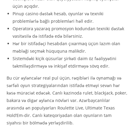
üçün açıqdır.
Pinup casino dəstək hesab, oyunlar və texniki
problemlərlə bağlı problemləri həll edir.
Operatora yazaraq promosyon kodundan texniki dəstək
vasitəsilə də istifadə edə bilərsiniz.
Hər bir istifadəçi hesabdan çıxarmaq üçün lazım olan
məbləği seçmək hüququna malikdir.
Sistemdəki kiçik qüsurlar şirkəti daim öz fəaliyyətini
təkmilləşdirməyə və inkişaf etdirməyə sövq edir.
Bu cür əyləncələr real pul üçün, rəqibləri ilə oynamağı və
sərfəli oyun strategiyalarından istifadə etməyi sevən hər
kəsə müraciət edəcək. Canlı kazinoda rulet, blackjack, poker,
bakara və digər əyləncə növləri var. Azərbaycanlılar
arasında ən populyarları Roulette Live, Ultimate Texas
Hold’Em-dir. Canlı kateqoriyadan olan oyunların tam
siyahısı bir bölmədə yerləşdirilib.