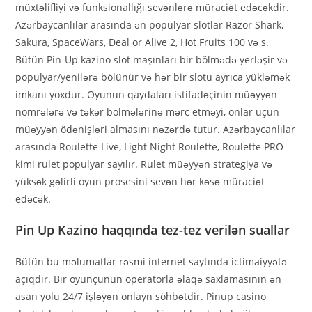
müxtəlifliyi və funksionallığı sevənlərə müraciət edəcəkdir.
Azərbaycanlılar arasında ən populyar slotlar Razor Shark,
Sakura, SpaceWars, Deal or Alive 2, Hot Fruits 100 və s.
Bütün Pin-Up kazino slot maşınları bir bölmədə yerləşir və
populyar/yenilərə bölünür və hər bir slotu ayrıca yükləmək
imkanı yoxdur. Oyunun qaydaları istifadəçinin müəyyən
nömrələrə və təkər bölmələrinə mərc etməyi, onlar üçün
müəyyən ödənişləri almasını nəzərdə tutur. Azərbaycanlılar
arasında Roulette Live, Light Night Roulette, Roulette PRO
kimi rulet populyar sayılır. Rulet müəyyən strategiya və
yüksək gəlirli oyun prosesini sevən hər kəsə müraciət
edəcək.
Pin Up Kazino haqqında tez-tez verilən suallar
Bütün bu məlumatlar rəsmi internet saytında ictimaiyyətə
açıqdır. Bir oyunçunun operatorla əlaqə saxlamasının ən
asan yolu 24/7 işləyən onlayn söhbətdir. Pinup casino