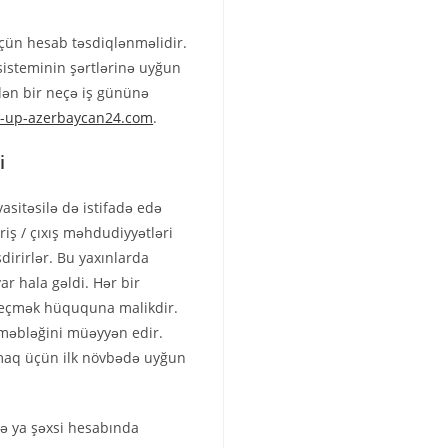
çün hesab təsdiqlənməlidir.
 sisteminin şərtlərinə uyğun
dən bir neçə iş gününə
in-up-azerbaycan24.com
.
i
sitəsilə də istifadə edə
iriş / çıxış məhdudiyyətləri
dirirlər. Bu yaxınlarda
ar hala gəldi. Hər bir
seçmək hüququna malikdir.
əbləğini müəyyən edir.
rmaq üçün ilk növbədə uyğun
ə ya şəxsi hesabında