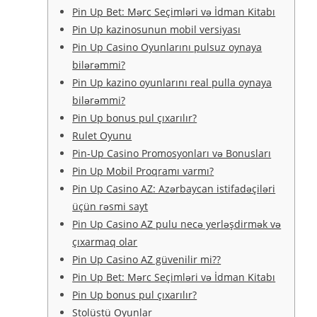
Pin Up Bet: Mərc Seçimləri və İdman Kitabı
Pin Up kazinosunun mobil versiyası
Pin Up Casino Oyunlarını pulsuz oynaya
bilərəmmi?
Pin Up kazino oyunlarını real pulla oynaya
bilərəmmi?
Pin Up bonus pul çıxarılır?
Rulet Oyunu
Pin-Up Casino Promosyonları və Bonusları
Pin Up Mobil Proqramı varmı?
Pin Up Casino AZ: Azərbaycan istifadəçiləri
üçün rəsmi sayt
Pin Up Casino AZ pulu necə yerləşdirmək və
çıxarmaq olar
Pin Up Casino AZ güvenilir mi??
Pin Up Bet: Mərc Seçimləri və İdman Kitabı
Pin Up bonus pul çıxarılır?
Stolüstü Oyunlar