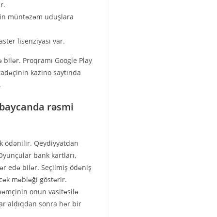
r.
çinin müntəzəm uduşlara
ter lisenziyası var.
ə bilər. Proqramı Google Play
fadəçinin kazino saytında
.
rbaycanda rəsmi
 ödənilir. Qeydiyyatdan
Oyunçular bank kartları,
lər edə bilər. Seçilmiş ödəniş
əcək məbləği göstərir.
həmçinin onun vasitəsilə
r aldıqdan sonra hər bir