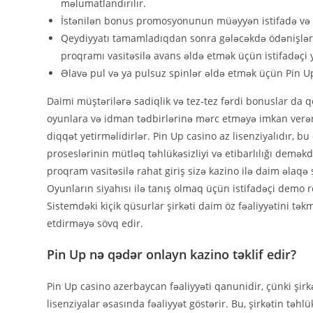
məlumatlandırılır.
İstənilən bonus promosyonunun müəyyən istifadə və m
Qeydiyyatı tamamladıqdan sonra gələcəkdə ödənişlər
proqramı vasitəsilə avans əldə etmək üçün istifadəçi y
Əlavə pul və ya pulsuz spinlər əldə etmək üçün Pin U
Daimi müştərilərə sadiqlik və tez-tez fərdi bonuslar da 
oyunlara və idman tədbirlərinə mərc etməyə imkan verə
diqqət yetirməlidirlər. Pin Up casino az lisenziyalıdır, b
proseslərinin mütləq təhlükəsizliyi və etibarlılığı deməkd
proqram vasitəsilə rahat giriş sizə kazino ilə daim əlaqə
Oyunların siyahısı ilə tanış olmaq üçün istifadəçi demo re
Sistemdəki kiçik qüsurlar şirkəti daim öz fəaliyyətini tək
etdirməyə sövq edir.
Pin Up nə qədər onlayn kazino təklif edir?
Pin Up casino azerbaycan fəaliyyəti qanunidir, çünki şirk
lisenziyalar əsasında fəaliyyət göstərir. Bu, şirkətin təhlük