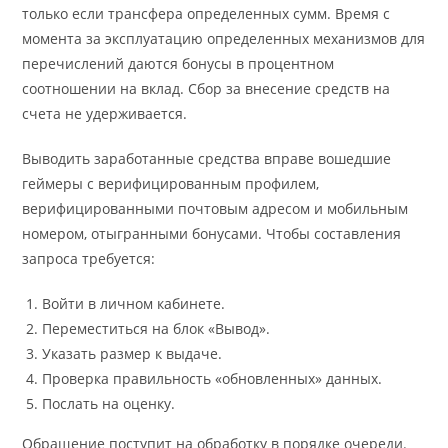
только если трансфера определенных сумм. Время с
момента за эксплуатацию определенных механизмов для
перечислений даются бонусы в процентном
соотношении на вклад. Сбор за внесение средств на
счета не удерживается.
Выводить заработанные средства вправе вошедшие
геймеры с верифицированным профилем,
верифицированными почтовым адресом и мобильным
номером, отыгранными бонусами. Чтобы составления
запроса требуется:
Войти в личном кабинете.
Переместиться на блок «Вывод».
Указать размер к выдаче.
Проверка правильность «обновленных» данных.
Послать на оценку.
Обращение поступит на обработку в порядке очереди.