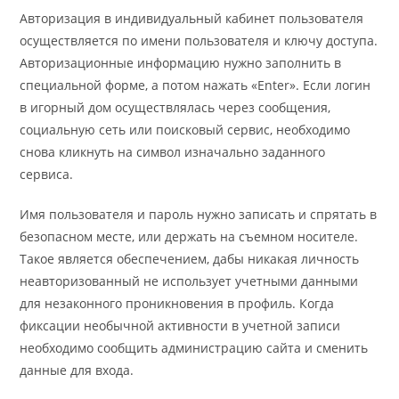
Авторизация в индивидуальный кабинет пользователя
осуществляется по имени пользователя и ключу доступа.
Авторизационные информацию нужно заполнить в
специальной форме, а потом нажать «Enter». Если логин
в игорный дом осуществлялась через сообщения,
социальную сеть или поисковый сервис, необходимо
снова кликнуть на символ изначально заданного
сервиса.
Имя пользователя и пароль нужно записать и спрятать в
безопасном месте, или держать на съемном носителе.
Такое является обеспечением, дабы никакая личность
неавторизованный не использует учетными данными
для незаконного проникновения в профиль. Когда
фиксации необычной активности в учетной записи
необходимо сообщить администрацию сайта и сменить
данные для входа.