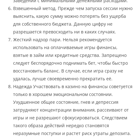
заведении с минимальными денежными расходами.
Взвешенный метод. Прежде чем запуска сессии нужно
выяснить, какую сумму можно потерять без ущерба
для собственного бюджета. Данную цифру не
разрешается превосходить ни в каких случаях.
Жесткий надзор пари. Нельзя рекомендуется
использовать на оплачиваемые игры финансы,
взятые в займ или кредитные средства. Запрещено
следует беспорядочно поднимать бет, чтобы быстро
восстановить баланс. В случае, если игра сразу не
удалась, лучше своевременно прекратить её.
Надежда Участвовать в казино на финансы советуется
только в хорошем эмоциональном состоянии.
Ухудшенное общее состояние, гнев и депрессия
затрудняют концентрации внимания, рассеивают от
игры и не разрешают сфокусироваться. Следствием
такого образа действий нередко становятся
неразумные поступки и растет риск утраты депозита.