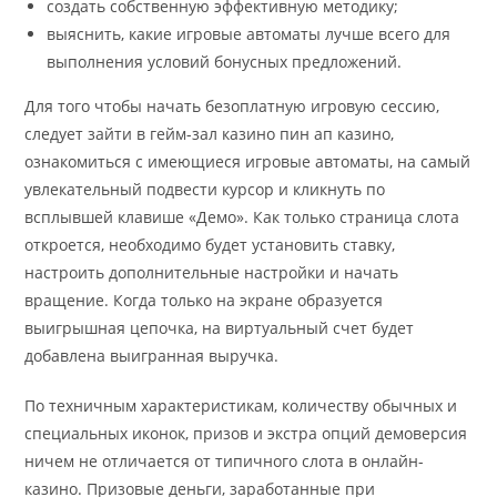
создать собственную эффективную методику;
выяснить, какие игровые автоматы лучше всего для
выполнения условий бонусных предложений.
Для того чтобы начать безоплатную игровую сессию,
следует зайти в гейм-зал казино пин ап казино,
ознакомиться с имеющиеся игровые автоматы, на самый
увлекательный подвести курсор и кликнуть по
всплывшей клавише «Демо». Как только страница слота
откроется, необходимо будет установить ставку,
настроить дополнительные настройки и начать
вращение. Когда только на экране образуется
выигрышная цепочка, на виртуальный счет будет
добавлена выигранная выручка.
По техничным характеристикам, количеству обычных и
специальных иконок, призов и экстра опций демоверсия
ничем не отличается от типичного слота в онлайн-
казино. Призовые деньги, заработанные при