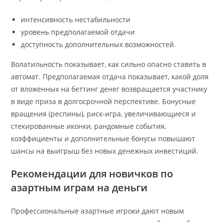
интенсивность нестабильности
уровень предполагаемой отдачи
доступность дополнительных возможностей.
Волатильность показывает, как сильно опасно ставить в
автомат. Предполагаемая отдача показывает, какой доля
от вложенных на беттинг денег возвращается участнику
в виде приза в долгосрочной перспективе. Бонусные
вращения (респины), риск-игра, увеличивающиеся и
стекированные иконки, рандомные события,
коэффициенты и дополнительные бонусы повышают
шансы на выигрыш без новых денежных инвестиций.
Рекомендации для новичков по
азартным играм на деньги
Профессиональные азартные игроки дают новым