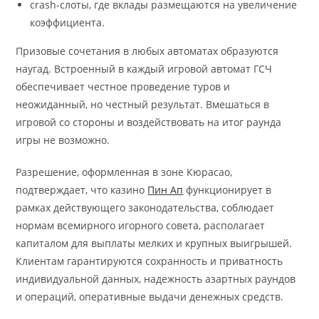
crash-слоты, где вклады размещаются на увеличение
коэффициента.
Призовые сочетания в любых автоматах образуются
наугад. Встроенный в каждый игровой автомат ГСЧ
обеспечивает честное проведение туров и
неожиданный, но честный результат. Вмешаться в
игровой со стороны и воздействовать на итог раунда
игры не возможно.
Разрешение, оформленная в зоне Кюрасао,
подтверждает, что казино
Пин Ап
функционирует в
рамках действующего законодательства, соблюдает
нормам всемирного игорного совета, располагает
капиталом для выплаты мелких и крупных выигрышей.
Клиентам гарантируются сохранность и приватность
индивидуальной данных, надежность азартных раундов
и операций, оперативные выдачи денежных средств.