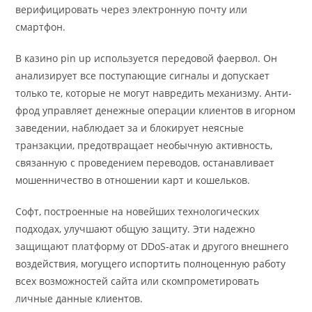
верифицировать через электронную почту или
смартфон.
В казино pin up используется передовой фаервол. Он
анализирует все поступающие сигналы и допускает
только те, которые не могут навредить механизму. Анти-
фрод управляет денежные операции клиентов в игорном
заведении, наблюдает за и блокирует неясные
транзакции, предотвращает необычную активность,
связанную с проведением переводов, останавливает
мошенничество в отношении карт и кошельков.
Софт, построенные на новейших технологических
подходах, улучшают общую защиту. Эти надежно
защищают платформу от DDoS-атак и другого внешнего
воздействия, могущего испортить полноценную работу
всех возможностей сайта или скомпрометировать
личные данные клиентов.