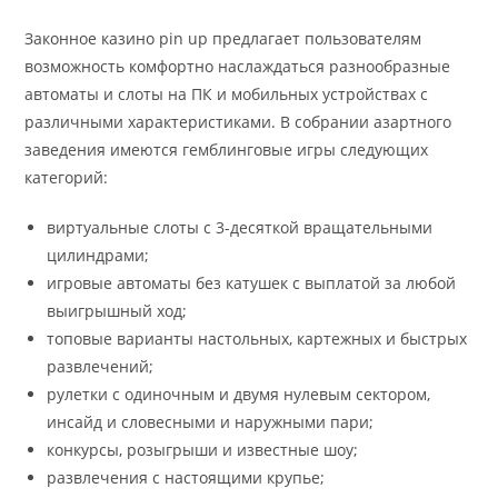
Законное казино pin up предлагает пользователям
возможность комфортно наслаждаться разнообразные
автоматы и слоты на ПК и мобильных устройствах с
различными характеристиками. В собрании азартного
заведения имеются гемблинговые игры следующих
категорий:
виртуальные слоты с 3-десяткой вращательными
цилиндрами;
игровые автоматы без катушек с выплатой за любой
выигрышный ход;
топовые варианты настольных, картежных и быстрых
развлечений;
рулетки с одиночным и двумя нулевым сектором,
инсайд и словесными и наружными пари;
конкурсы, розыгрыши и известные шоу;
развлечения с настоящими крупье;