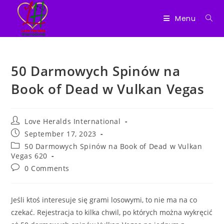
Menu
Skip
to
50 Darmowych Spinów na
content
Book of Dead w Vulkan Vegas
Post
Love Heralds International
author:
Post
September 17, 2023
published:
Post
50 Darmowych Spinów na Book of Dead w Vulkan
category:
Vegas 620
Post
0 Comments
comments:
Jeśli ktoś interesuje się grami losowymi, to nie ma na co
czekać. Rejestracja to kilka chwil, po których można wykręcić