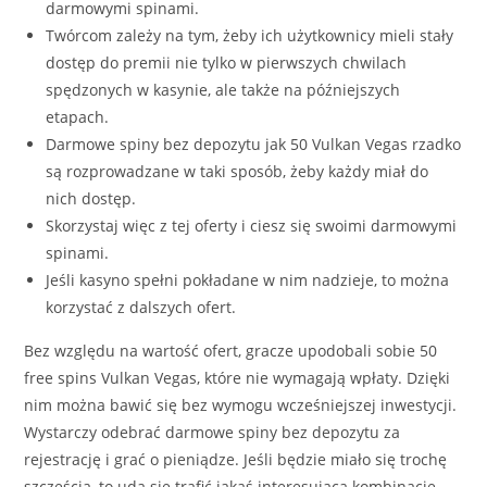
darmowymi spinami.
Twórcom zależy na tym, żeby ich użytkownicy mieli stały
dostęp do premii nie tylko w pierwszych chwilach
spędzonych w kasynie, ale także na późniejszych
etapach.
Darmowe spiny bez depozytu jak 50 Vulkan Vegas rzadko
są rozprowadzane w taki sposób, żeby każdy miał do
nich dostęp.
Skorzystaj więc z tej oferty i ciesz się swoimi darmowymi
spinami.
Jeśli kasyno spełni pokładane w nim nadzieje, to można
korzystać z dalszych ofert.
Bez względu na wartość ofert, gracze upodobali sobie 50
free spins Vulkan Vegas, które nie wymagają wpłaty. Dzięki
nim można bawić się bez wymogu wcześniejszej inwestycji.
Wystarczy odebrać darmowe spiny bez depozytu za
rejestrację i grać o pieniądze. Jeśli będzie miało się trochę
szczęścia, to uda się trafić jakąś interesującą kombinację,