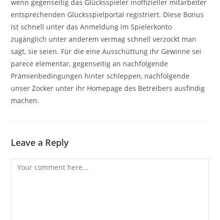
wenn gegenseitig das Glücksspieler inoffizieller mitarbeiter
entsprechenden Glücksspielportal registriert. Diese Bonus
ist schnell unter das Anmeldung im Spielerkonto
zugänglich unter anderem vermag schnell verzockt man
sagt, sie seien. Für die eine Ausschüttung ihr Gewinne sei
parece elementar, gegenseitig an nachfolgende
Prämienbedingungen hinter schleppen, nachfolgende
unser Zocker unter ihr Homepage des Betreibers ausfindig
machen.
Leave a Reply
Comment