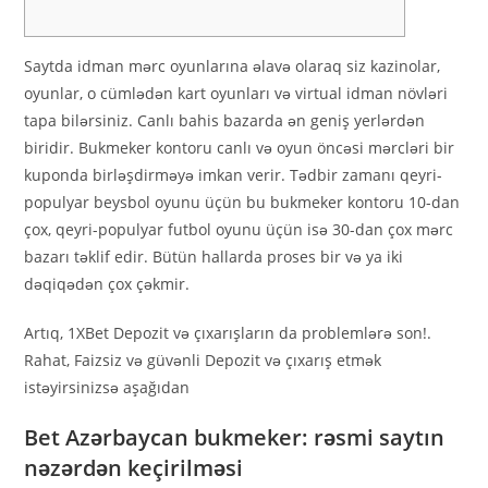
Saytda idman mərc oyunlarına əlavə olaraq siz kazinolar,
oyunlar, o cümlədən kart oyunları və virtual idman növləri
tapa bilərsiniz. Canlı bahis bazarda ən geniş yerlərdən
biridir. Bukmeker kontoru canlı və oyun öncəsi mərcləri bir
kuponda birləşdirməyə imkan verir. Tədbir zamanı qeyri-
populyar beysbol oyunu üçün bu bukmeker kontoru 10-dan
çox, qeyri-populyar futbol oyunu üçün isə 30-dan çox mərc
bazarı təklif edir. Bütün hallarda proses bir və ya iki
dəqiqədən çox çəkmir.
Artıq, 1XBet Depozit və çıxarışların da problemlərə son!.
Rahat, Faizsiz və güvənli Depozit və çıxarış etmək
istəyirsinizsə aşağıdan
Bet Azərbaycan bukmeker: rəsmi saytın
nəzərdən keçirilməsi