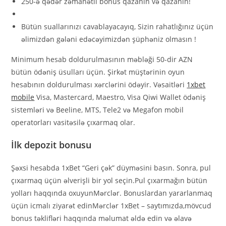
250-ə qədər zəmanətli bonus qazanın və qazanın!
Bütün suallarınızı cavablayacayıq, Sizin rahatlığınız üçün
əlimizdən gələni edəcəyimizdən şüphəniz olmasın !
Minimum hesab doldurulmasının məbləği 50-dir AZN
bütün ödəniş üsulları üçün. Şirkət müştərinin oyun
hesabının doldurulması xərclərini ödəyir. Vəsaitləri
1xbet
mobile
Visa, Mastercard, Maestro, Visa Qiwi Wallet ödəniş
sistemləri və Beeline, MTS, Tele2 və Megafon mobil
operatorları vasitəsilə çıxarmaq olar.
İlk depozit bonusu
Şəxsi hesabda 1xBet “Geri çək” düyməsini basın. Sonra, pul
çıxarmaq üçün əlverişli bir yol seçin.Pul çıxarmağın bütün
yolları haqqında oxuyunMərclər. Bonuslardan yararlanmaq
üçün icmalı ziyarət edinMərclər 1xBet – saytımızda,mövcud
bonus təklifləri haqqında məlumat əldə edin və əlavə