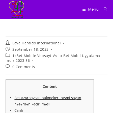
Menu
Skip
to
content
Post
Love Heralds International
author:
Post
September 18, 2023
published:
Post
1xBet Mobile Vebsayt Və 1x Bet Mobil Uygulama
category:
Indir 2023 86
Post
0 Comments
comments:
Content
Bet Azərbaycan bukmeker: rəsmi saytın
nəzərdən keçirilməsi
Canlı