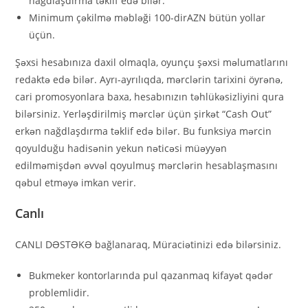
nağdlaşdırma təklif edə bilər.
Minimum çəkilmə məbləği 100-dirAZN bütün yollar
üçün.
Şəxsi hesabınıza daxil olmaqla, oyunçu şəxsi məlumatlarını
redaktə edə bilər. Ayrı-ayrılıqda, mərclərin tarixini öyrənə,
cari promosyonlara baxa, hesabınızın təhlükəsizliyini qura
bilərsiniz. Yerləşdirilmiş mərclər üçün şirkət “Cash Out”
erkən nağdlaşdırma təklif edə bilər. Bu funksiya mərcin
qoyulduğu hadisənin yekun nəticəsi müəyyən
edilməmişdən əvvəl qoyulmuş mərclərin hesablaşmasını
qəbul etməyə imkan verir.
Canlı
CANLI DƏSTƏKƏ bağlanaraq, Müraciətinizi edə bilərsiniz.
Bukmeker kontorlarında pul qazanmaq kifayət qədər
problemlidir.