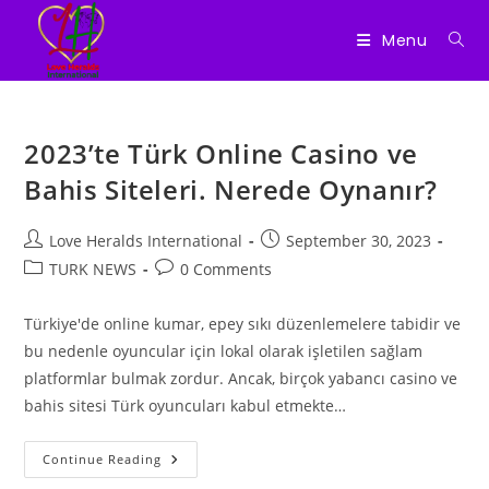
Menu
Skip
to
2023’te Türk Online Casino ve
content
Bahis Siteleri. Nerede Oynanır?
Post
Post
Love Heralds International
September 30, 2023
author:
published:
Post
Post
TURK NEWS
0 Comments
category:
comments:
Türkiye'de online kumar, epey sıkı düzenlemelere tabidir ve
bu nedenle oyuncular için lokal olarak işletilen sağlam
platformlar bulmak zordur. Ancak, birçok yabancı casino ve
bahis sitesi Türk oyuncuları kabul etmekte…
2023’te
Continue Reading
Türk