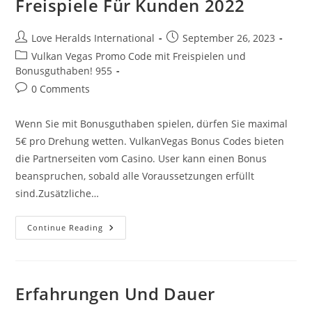
Freispiele Für Kunden 2022
Post
Post
Love Heralds International
September 26, 2023
author:
published:
Post
Vulkan Vegas Promo Code mit Freispielen und
category:
Bonusguthaben! 955
Post
0 Comments
comments:
Wenn Sie mit Bonusguthaben spielen, dürfen Sie maximal
5€ pro Drehung wetten. VulkanVegas Bonus Codes bieten
die Partnerseiten vom Casino. User kann einen Bonus
beanspruchen, sobald alle Voraussetzungen erfüllt
sind.Zusätzliche…
Vulkan
Continue Reading
Vegas
Bonus
Code
50
Freispiele
Für
Erfahrungen Und Dauer
Kunden
2022