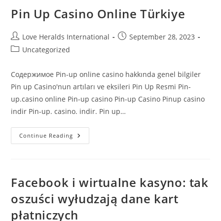
Və
Soruşmaqdan
Pin Up Casino Online Türkiye
Çox
Utandığınız
Hər
Şey
Post
Post
Love Heralds International
September 28, 2023
author:
published:
Post
Uncategorized
category:
Содержимое Pin-up online casino hakkında genel bilgiler
Pin up Casino'nun artıları ve eksileri Pin Up Resmi Pin-
up.casino online Pin-up casino Pin-up Casino Pinup casino
indir Pin-up. casino. indir. Pin up…
Pin
Continue Reading
Up
Casino
Online
Türkiye
Facebook i wirtualne kasyno: tak
oszuści wyłudzają dane kart
płatniczych