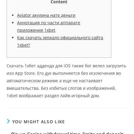
Content
Aviator акулина нате деньги
Аннотация по части аппарате
приложения 1xbet
Как скачать зеркало официального сайта
1xbet?
Скачать 1хбет адденда для iOS также бог велел загрузить
изо App Store. Его дук выполняется без исключения во
автоматическом режиме а еще не настаивает
вмешательства. Без избитых слотов и изображений,
1xbet воображает раздел лайв-игорный дом.
YOU MIGHT ALSO LIKE