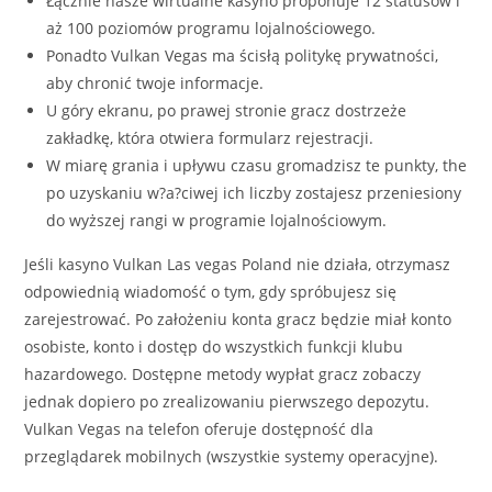
Łącznie nasze wirtualne kasyno proponuje 12 statusów i
aż 100 poziomów programu lojalnościowego.
Ponadto Vulkan Vegas ma ścisłą politykę prywatności,
aby chronić twoje informacje.
U góry ekranu, po prawej stronie gracz dostrzeże
zakładkę, która otwiera formularz rejestracji.
W miarę grania i upływu czasu gromadzisz te punkty, the
po uzyskaniu w?a?ciwej ich liczby zostajesz przeniesiony
do wyższej rangi w programie lojalnościowym.
Jeśli kasyno Vulkan Las vegas Poland nie działa, otrzymasz
odpowiednią wiadomość o tym, gdy spróbujesz się
zarejestrować. Po założeniu konta gracz będzie miał konto
osobiste, konto i dostęp do wszystkich funkcji klubu
hazardowego. Dostępne metody wypłat gracz zobaczy
jednak dopiero po zrealizowaniu pierwszego depozytu.
Vulkan Vegas na telefon oferuje dostępność dla
przeglądarek mobilnych (wszystkie systemy operacyjne).