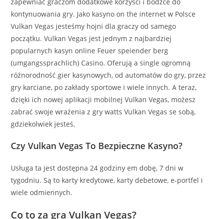
zapewniać graczom dodatkowe korzyści i bodźce do
kontynuowania gry. Jako kasyno on the internet w Polsce
Vulkan Vegas jesteśmy hojni dla graczy od samego
początku. Vulkan Vegas jest jednym z najbardziej
popularnych kasyn online Feuer speiender berg
(umgangssprachlich) Casino. Oferują a single ogromną
różnorodność gier kasynowych, od automatów do gry, przez
gry karciane, po zakłady sportowe i wiele innych. A teraz,
dzięki ich nowej aplikacji mobilnej Vulkan Vegas, możesz
zabrać swoje wrażenia z gry watts Vulkan Vegas se sobą,
gdziekolwiek jesteś.
Czy Vulkan Vegas To Bezpieczne Kasyno?
Usługa ta jest dostępna 24 godziny em dobę, 7 dni w
tygodniu. Są to karty kredytowe, karty debetowe, e-portfel i
wiele odmiennych.
Co to za gra Vulkan Vegas?