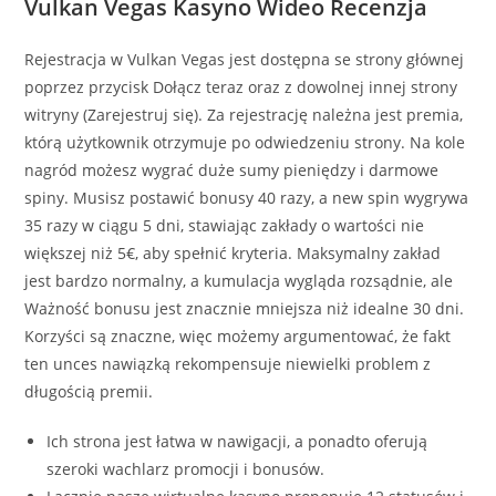
Vulkan Vegas Kasyno Wideo Recenzja
Rejestracja w Vulkan Vegas jest dostępna se strony głównej
poprzez przycisk Dołącz teraz oraz z dowolnej innej strony
witryny (Zarejestruj się). Za rejestrację należna jest premia,
którą użytkownik otrzymuje po odwiedzeniu strony. Na kole
nagród możesz wygrać duże sumy pieniędzy i darmowe
spiny. Musisz postawić bonusy 40 razy, a new spin wygrywa
35 razy w ciągu 5 dni, stawiając zakłady o wartości nie
większej niż 5€, aby spełnić kryteria. Maksymalny zakład
jest bardzo normalny, a kumulacja wygląda rozsądnie, ale
Ważność bonusu jest znacznie mniejsza niż idealne 30 dni.
Korzyści są znaczne, więc możemy argumentować, że fakt
ten unces nawiązką rekompensuje niewielki problem z
długością premii.
Ich strona jest łatwa w nawigacji, a ponadto oferują
szeroki wachlarz promocji i bonusów.