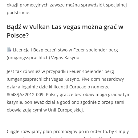
okazji promocyjnych zawsze można sprawdzić t specjalnej
podstronie.
Bądź w Vulkan Las vegas można grać w
Polsce?
Licencja i Bezpieczeń stwo w Feuer speiender berg
(umgangssprachlich) Vegas Kasyno
Jest tak ró wnież w przypadku Feuer speiender berg
(umgangssprachlich) Vegas Kasyno. Five dom hazardowy
dział a legalnie dzię ki licencji Curacao o numerze
8048/JAZ2012-009. Polscy gracze bez obaw mogą grać w tym
kasynie, ponieważ dział a good ono zgodnie z przepisami
obowią zują cymi w Unii Europejskiej.
Ciągle rozwijamy plan promocyjny po in order to, by simply