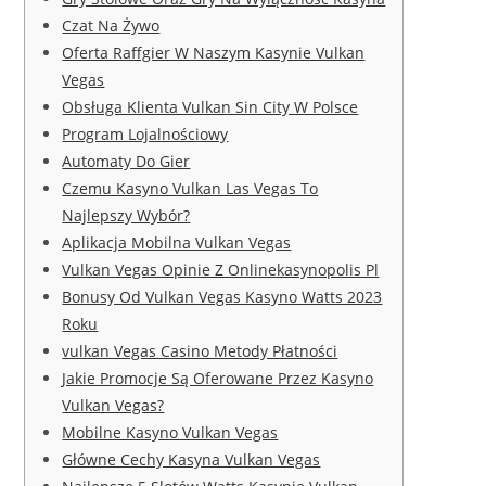
Czat Na Żywo
Oferta Raffgier W Naszym Kasynie Vulkan
Vegas
Obsługa Klienta Vulkan Sin City W Polsce
Program Lojalnościowy
Automaty Do Gier
Czemu Kasyno Vulkan Las Vegas To
Najlepszy Wybór?
Aplikacja Mobilna Vulkan Vegas
Vulkan Vegas Opinie Z Onlinekasynopolis Pl
Bonusy Od Vulkan Vegas Kasyno Watts 2023
Roku
​​vulkan Vegas Casino Metody Płatności
Jakie Promocje Są Oferowane Przez Kasyno
Vulkan Vegas?
Mobilne Kasyno Vulkan Vegas
Główne Cechy Kasyna Vulkan Vegas