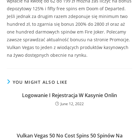
wpłacie na kwotę od 62 do 199 zł można zaś liczyć na bonus
depozytowy 125% i fifty free spins em Doom of Departed.
Jeśli jednak za drugim razem zdeponuje się minimum two
hundred zł, to zgarnia się bonus 200% do 2800 zł oraz aż
one hundred darmowych spinów em Fire Joker. Polecamy
zawsze sprawdzać aktualność bonusu na stronie Promocje.
Vulkan Vegas to jeden z wiodących produktów kasynowych
na żywo dostępnych obecnie na rynku.
YOU MIGHT ALSO LIKE
Logowanie I Rejestracja W Kasynie Onlin
June 12, 2022
Vulkan Vegas 50 No Cost Spins 50 Spinów Na