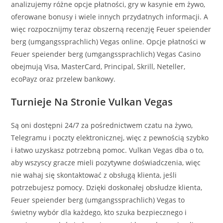
analizujemy różne opcje płatności, gry w kasynie em żywo,
oferowane bonusy i wiele innych przydatnych informacji. A
więc rozpocznijmy teraz obszerną recenzję Feuer speiender
berg (umgangssprachlich) Vegas online. Opcje płatności w
Feuer speiender berg (umgangssprachlich) Vegas Casino
obejmują Visa, MasterCard, Principal, Skrill, Neteller,
ecoPayz oraz przelew bankowy.
Turnieje Na Stronie Vulkan Vegas
Są oni dostępni 24/7 za pośrednictwem czatu na żywo,
Telegramu i poczty elektronicznej, więc z pewnością szybko
i łatwo uzyskasz potrzebną pomoc. Vulkan Vegas dba o to,
aby wszyscy gracze mieli pozytywne doświadczenia, więc
nie wahaj się skontaktować z obsługą klienta, jeśli
potrzebujesz pomocy. Dzięki doskonałej obsłudze klienta,
Feuer speiender berg (umgangssprachlich) Vegas to
świetny wybór dla każdego, kto szuka bezpiecznego i