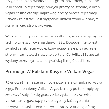
przyjemnego doświadczenia z grami hazardowymi online.
Jeśli chodzi o rejestrację nowych graczy na stronie, Vulkan
Vegas casino oferuje naprawdę prosty proces rejestracji.
Przycisk rejestracji jest wygodnie umieszczony w prawym
górnym rogu strony głównej.
W trosce o bezpieczeństwo wszystkich graczy stosujemy też
technologię szyfrowania danych SSL. Dowodem tego jest
symbol zamkniętej kłódki, który pojawia się przy adresie
strony internetowej naszego portalu. Certyfikat SSL został
wydany przez słynna amerykańską firmę Cloudflare.
Promocje W Polskim Kasynie Vulkan Vegas
Równocześnie nasze promocje pozwalają ograniczyć ryzyko
z gry. Proponujemy Vulkan Vegas bonusy po to, simply by
zwiększyć satysfakcję graczy z korzystania z . serwisu
Vulkan Las vegas. Dążymy do tego, by każdego dnia
pozytywnie zaskakiwać naszych graczy. Aktualną ofertę