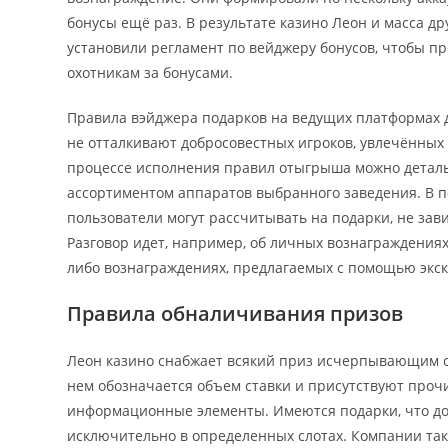
бонусы ещё раз. В результате казино Леон и масса д
установили регламент по вейджеру бонусов, чтобы пр
охотникам за бонусами.
Правила вэйджера подарков на ведущих платформах 
не отталкивают добросовестных игроков, увлечённых 
процессе исполнения правил отыгрыша можно деталь
ассортиментом аппаратов выбранного заведения. В 
пользователи могут рассчитывать на подарки, не зав
Разговор идет, например, об личных вознаграждения
либо вознаграждениях, предлагаемых с помощью эк
Правила обналичивания призов
Леон казино снабжает всякий приз исчерпывающим 
нем обозначается объем ставки и присутствуют про
информационные элементы. Имеются подарки, что д
исключительно в определенных слотах. Компании та