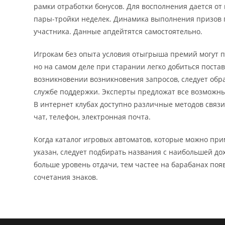
рамки отработки бонусов. Для восполнения дается от
пары-тройки неделек. Динамика выполнения призов п
участника. Данные апдейтятся самостоятельно.
Игрокам без опыта условия отыгрыша премий могут 
но на самом деле при старании легко добиться поста
возникновении возникновения запросов, следует обр
службе поддержки. Эксперты предложат все возможн
В интернет клубах доступно различные методов связи
чат, телефон, электронная почта.
Когда каталог игровых автоматов, которые можно пр
указан, следует подбирать названия с наибольшей до
больше уровень отдачи, тем частее на барабанах по
сочетания знаков.