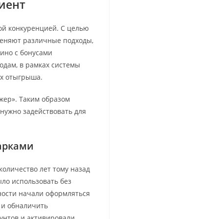
иент
ой конкуренцией. С целью
меняют различные подходы,
зино с бонусами
одам, в рамках системы
х отыгрыша.
жер». Таким образом
нужно задействовать для
арками
количество лет тому назад
ло использовать без
ности начали оформляться
ь и обналичить
унтов и активировали