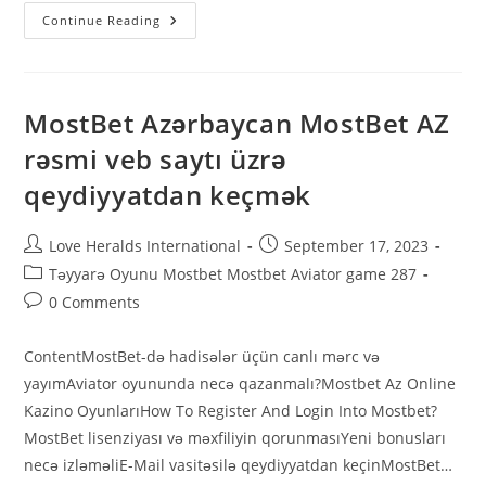
Mostbet
Continue Reading
AZ
Mostbet
Com
Azerbaycan
Casino
MostBet Azərbaycan MostBet AZ
rəsmi veb saytı üzrə
qeydiyyatdan keçmək
Post
Post
Love Heralds International
September 17, 2023
author:
published:
Post
Təyyarə Oyunu Mostbet Mostbet Aviator game 287
category:
Post
0 Comments
comments:
ContentMostBet-də hadisələr üçün canlı mərc və
yayımAviator oyununda necə qazanmalı?Mostbet Az Online
Kazino OyunlarıHow To Register And Login Into Mostbet?
MostBet lisenziyası və məxfiliyin qorunmasıYeni bonusları
necə izləməliE-Mail vasitəsilə qeydiyyatdan keçinMostBet…