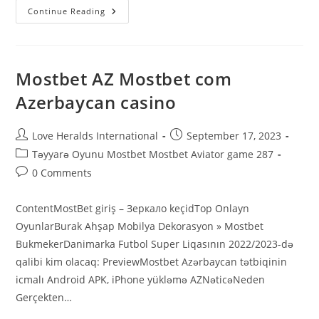
Bukmeker
Continue Reading
Axtarış
Mostbet AZ Mostbet com
Azerbaycan casino
Post
Post
Love Heralds International
September 17, 2023
author:
published:
Post
Təyyarə Oyunu Mostbet Mostbet Aviator game 287
category:
Post
0 Comments
comments:
ContentMostBet giriş – Зеркало keçidTop Onlayn
OyunlarBurak Ahşap Mobilya Dekorasyon » Mostbet
BukmekerDanimarka Futbol Super Liqasının 2022/2023-də
qalibi kim olacaq: PreviewMostbet Azərbaycan tətbiqinin
icmalı Android APK, iPhone yükləmə AZNəticəNeden
Gerçekten…