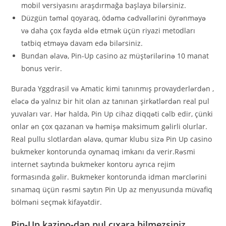
mobil versiyasını araşdırmağa başlaya bilərsiniz.
Düzgün təməl qoyaraq, ödəmə cədvəllərini öyrənməyə
və daha çox fayda əldə etmək üçün riyazi metodları
tətbiq etməyə davam edə bilərsiniz.
Bundan əlavə, Pin-Up casino az müştərilərinə 10 manat
bonus verir.
Burada Yggdrasil və Amatic kimi tanınmış provayderlərdən ,
eləcə də yalnız bir hit olan az tanınan şirkətlərdən real pul
yuvaları var. Hər halda, Pin Up cihaz diqqəti cəlb edir, çünki
onlar ən çox qazanan və həmişə maksimum gəlirli olurlar.
Real pullu slotlardan əlavə, qumar klubu sizə Pin Up casino
bukmeker kontorunda oynamaq imkanı da verir.Rəsmi
internet saytında bukmeker kontoru ayrıca rejim
formasında gəlir. Bukmeker kontorunda idman mərclərini
sınamaq üçün rəsmi saytın Pin Up az menyusunda müvafiq
bölməni seçmək kifayətdir.
Pin-Up kazino-dan pul çıxara bilmezsiniz,