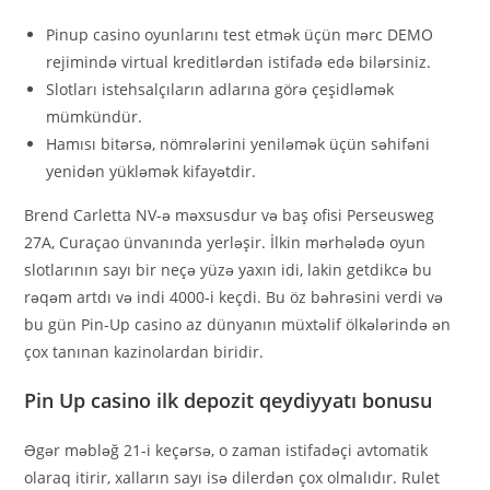
Pinup casino oyunlarını test etmək üçün mərc DEMO
rejimində virtual kreditlərdən istifadə edə bilərsiniz.
Slotları istehsalçıların adlarına görə çeşidləmək
mümkündür.
Hamısı bitərsə, nömrələrini yeniləmək üçün səhifəni
yenidən yükləmək kifayətdir.
Brend Carletta NV-ə məxsusdur və baş ofisi Perseusweg
27A, Curaçao ünvanında yerləşir. İlkin mərhələdə oyun
slotlarının sayı bir neçə yüzə yaxın idi, lakin getdikcə bu
rəqəm artdı və indi 4000-i keçdi. Bu öz bəhrəsini verdi və
bu gün Pin-Up casino az dünyanın müxtəlif ölkələrində ən
çox tanınan kazinolardan biridir.
Pin Up casino ilk depozit qeydiyyatı bonusu
Əgər məbləğ 21-i keçərsə, o zaman istifadəçi avtomatik
olaraq itirir, xalların sayı isə dilerdən çox olmalıdır. Rulet