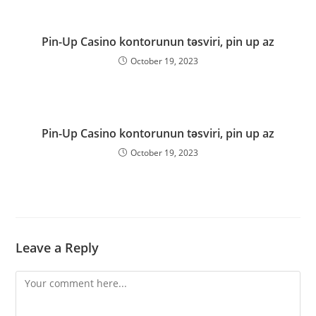
Pin-Up Casino kontorunun təsviri, pin up az
October 19, 2023
Pin-Up Casino kontorunun təsviri, pin up az
October 19, 2023
Leave a Reply
Comment