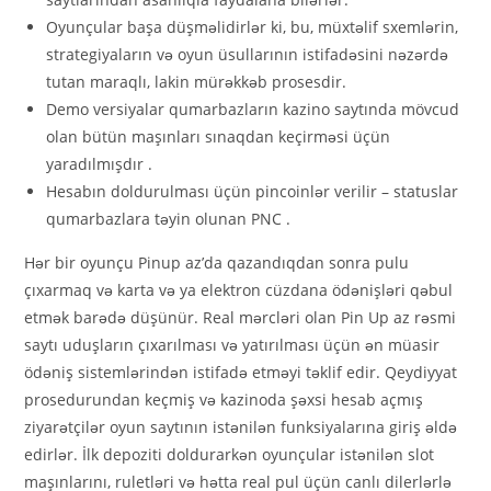
Oyunçular başa düşməlidirlər ki, bu, müxtəlif sxemlərin,
strategiyaların və oyun üsullarının istifadəsini nəzərdə
tutan maraqlı, lakin mürəkkəb prosesdir.
Demo versiyalar qumarbazların kazino saytında mövcud
olan bütün maşınları sınaqdan keçirməsi üçün
yaradılmışdır .
Hesabın doldurulması üçün pincoinlər verilir – statuslar
qumarbazlara təyin olunan PNC .
Hər bir oyunçu Pinup az’da qazandıqdan sonra pulu
çıxarmaq və karta və ya elektron cüzdana ödənişləri qəbul
etmək barədə düşünür. Real mərcləri olan Pin Up az rəsmi
saytı uduşların çıxarılması və yatırılması üçün ən müasir
ödəniş sistemlərindən istifadə etməyi təklif edir. Qeydiyyat
prosedurundan keçmiş və kazinoda şəxsi hesab açmış
ziyarətçilər oyun saytının istənilən funksiyalarına giriş əldə
edirlər. İlk depoziti doldurarkən oyunçular istənilən slot
maşınlarını, ruletləri və hətta real pul üçün canlı dilerlərlə