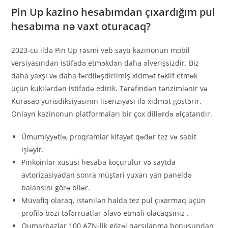
Pin Up kazino hesabımdan çıxardığım pul
hesabıma nə vaxt oturacaq?
2023-cü ildə Pin Up rəsmi veb saytı kazinonun mobil
versiyasından istifadə etməkdən daha əlverişsizdir. Biz
daha yaxşı və daha fərdiləşdirilmiş xidmət təklif etmək
üçün kukilərdən istifadə edirik. Tərəfindən tənzimlənir və
Kürasao yurisdiksiyasının lisenziyası ilə xidmət göstərir.
Onlayn kazinonun platformaları bir çox dillərdə əlçatandır.
Ümumiyyətlə, proqramlar kifayət qədər tez və sabit
işləyir.
Pinkoinlər xüsusi hesaba köçürülür və saytda
avtorizasiyadan sonra müştəri yuxarı yan paneldə
balansını görə bilər.
Müvafiq olaraq, istənilən halda tez pul çıxarmaq üçün
profilə bəzi təfərrüatlar əlavə etməli olacaqsınız .
Qumarbazlar 100 AZN-lik gözəl qarşılanma bonusundan