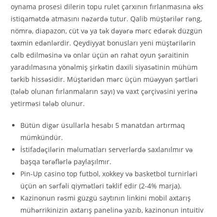
oynama prosesi dilerin topu rulet çarxının fırlanmasına əks
istiqamətdə atmasını nəzərdə tutur. Qalib müştərilər rəng,
nömrə, diapazon, cüt və ya tək dəyərə mərc edərək düzgün
təxmin edənlərdir. Qeydiyyat bonusları yeni müştərilərin
cəlb edilməsinə və onlar üçün ən rahat oyun şəraitinin
yaradılmasına yönəlmiş şirkətin daxili siyasətinin mühüm
tərkib hissəsidir. Müştəridən mərc üçün müəyyən şərtləri
(tələb olunan fırlanmaların sayı) və vaxt çərçivəsini yerinə
yetirməsi tələb olunur.
Bütün digər üsullarla hesabı 5 manatdan artırmaq
mümkündür.
İstifadəçilərin məlumatları serverlərdə saxlanılmır və
başqa tərəflərlə paylaşılmır.
Pin-Up casino top futbol, ​​xokkey və basketbol turnirləri
üçün ən sərfəli qiymətləri təklif edir (2-4% marja).
Kazinonun rəsmi güzgü saytının linkini mobil axtarış
mühərrikinizin axtarış panelinə yazıb, kazinonun intuitiv