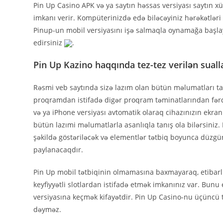
Pin Up Casino APK və ya saytın həssas versiyası saytın xü
imkanı verir. Kompüterinizdə edə biləcəyiniz hərəkətləri 
Pinup-un mobil versiyasını işə salmaqla oynamağa başla
edirsiniz
.
Pin Up Kazino haqqında tez-tez verilən suall
Rəsmi veb saytında sizə lazım olan bütün məlumatları ta
proqramdan istifadə digər proqram təminatlarından fər
və ya iPhone versiyası avtomatik olaraq cihazınızın ekra
bütün lazımi məlumatlarla asanlıqla tanış ola bilərsiniz
şəkildə göstəriləcək və elementlər tətbiq boyunca düzgü
paylanacaqdır.
Pin Up mobil tətbiqinin olmamasına baxmayaraq, etibarlı 
keyfiyyətli slotlardan istifadə etmək imkanınız var. Bun
versiyasına keçmək kifayətdir. Pin Up Casino-nu üçüncü t
dəyməz.