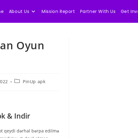
me
About Us
Mission Report
Partner With Us
Get Inv
jan Oyun
Post
2022
PinUp apk
category:
k & Indir
uçot qeydi dərhal bərpa edilmə