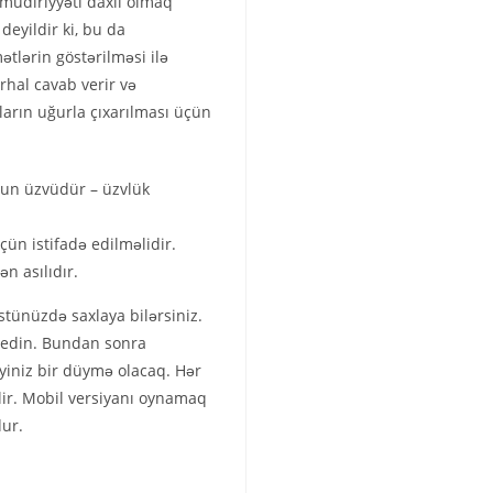
müdiriyyəti daxil olmaq
deyildir ki, bu da
ətlərin göstərilməsi ilə
ərhal cavab verir və
ların uğurla çıxarılması üçün
nun üzvüdür – üzvlük
ün istifadə edilməlidir.
n asılıdır.
tünüzdə saxlaya bilərsiniz.
d edin. Bundan sonra
əyiniz bir düymə olacaq. Hər
ilir. Mobil versiyanı oynamaq
dur.