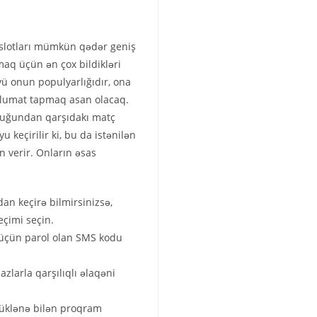
a slotları mümkün qədər geniş
maq üçün ən çox bildikləri
ü onun populyarlığıdır, ona
əlumat tapmaq asan olacaq.
olduğundan qarşıdakı matç
 keçirilir ki, bu da istənilən
verir. Onların əsas
an keçirə bilmirsinizsə,
çimi seçin.
 üçün parol olan SMS kodu
zlarla qarşılıqlı əlaqəni
 yüklənə bilən proqram