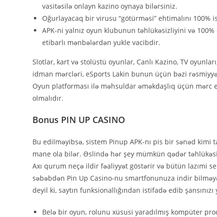
vasitəsilə onlayn kazino oynaya bilərsiniz.
Oğurlayacaq bir virusu “götürməsi” ehtimalını 100% is
APK-ni yalnız oyun klubunun təhlükəsizliyini və 100% o
etibarlı mənbələrdən yukle vacibdir.
Slotlar, kart və stolüstü oyunlar, Canlı Kazino, TV oyunları
idman mərcləri, eSports Lakin bunun üçün bəzi rəsmiyyət
Oyun platforması ilə məhsuldar əməkdaşlıq üçün mərc e
olmalıdır.
Bonus PIN UP CASINO
Bu edilməyibsə, sistem Pinup APK-nı pis bir sənəd kimi t
mane ola bilər. Əslində hər şey mümkün qədər təhlükəsiz
Axı qurum neçə ildir fəaliyyət göstərir və bütün lazımi ser
səbəbdən Pin Up Casino-nu smartfonunuza indir bilməyə
deyil ki, saytın funksionallığından istifadə edib şansınızı
Belə bir oyun, rolunu xüsusi yaradılmış kompüter pro