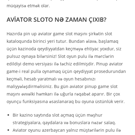
müqayisə etmək olar.
AVİATOR SLOTO NƏ ZAMAN ÇIXIB?
Hazırda pin up aviator game slot maşını şirkətin slot
kataloqunda birinci yeri tutur. Bundan əlavə, başlamaq
üçün kazinoda qeydiyyatdan keçməyə ehtiyac yoxdur, siz
pulsuz oynaya bilərsiniz! Slot oyun pulu ilə mərclərin
edildiyi demo versiyası ilə təchiz edilmişdir. Pinup aviator
game-i real pulla oynamaq üçün qeydiyyat prosedurundan
keçməli, hesab yaratmalı və oyun hesabınızı
maliyyələşdirməlisiniz. Bu gün aviator pinup game slot
maşını əvvəlki həmkarı ilə uğurla rəqabət aparır. Bir çox
oyunçu funksiyasına əsaslanaraq bu oyuna üstünlük verir.
Bir kazino saytında slot açmaq üçün məşhur
strategiyalara, qaydalara və bonuslara nəzər salaq.
Aviator oyunu azerbaycan yalnız müştərilərin pulu ilə