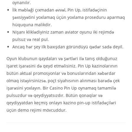
oynanılır.
İlk məbləği çıxmadan əvvəl, Pin Up, istifadəçinin
şəxsiyyətini yoxlamaq üçün yoxlama proseduru aparmaq
hüququna malikdir.
Nişanı kliklədiyiniz zaman aviator oyunu iki rejimdə
pulsuz və real pul.
Ancaq hər şey ilk baxışdan göründüyü qədər sadə deyil.
Oyun klubunun qaydaları və şərtləri ilə tanış olduğunuz
işaret işarəsini də qeyd etməlisiniz. Pin Up kazinolarının
bütün aktual promosyonlar və bonuslarından xəbərdar
olmaq istəyirsinizsə, poçt siyahısının alınması barədə çek
işarəsini yoxlayın. Bir Casino Pin Up oynamaq tamamilə
pulsuzdur və qeydiyyatsızdır. Bütün qonaqlar və
qeydiyyatdan keçmiş onlayn kazino pin-up istifadəçiləri
üçün demo rejimi mövcuddur.