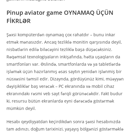
Pinup aviator game OYNAMAQ ÜÇÜN
FİKRLƏR
Şəxsi kompüterdən oynamaq çox rahatdır – bunu inkar
etmək mənasızdır. Ancaq tezliklə monitin qarşısında deyil,
nisbətlərin edilə biləcəyini tezliklə başa düşəcəksiniz.
Rəqəmsal texnologiyaların inkişafında, hətta uşaqların da
smartfonları var. Əslində, smartfonlarda və ya tabletlərdə
işləmək üçün hazırlanmış əsas saytın yenidən işlənmiş bir
nüsxəsini təmsil edir. Dizaynda, gördüyünüz kimi, müəyyən
dəyişikliklər baş verəcək – PC ekranında və mobil cihaz
ekranındakı rəsmi veb sayt fərqli görünəcəkdir. Fakt budur
ki, resursu bütün ekranlarda eyni dərəcədə göstərmək
mümkün deyil.
Hesabı qeydiyyatdan keçirdikdən sonra şəxsi hesabınızda
tam adınızı, doğum tarixinizi, yaşayış bölgənizi göstərməklə