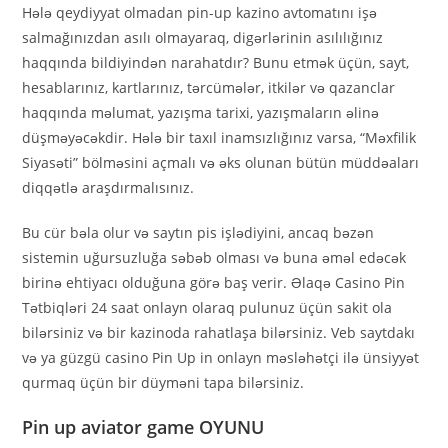
Hələ qeydiyyat olmadan pin-up kazino avtomatını işə
salmağınızdan asılı olmayaraq, digərlərinin asılılığınız
haqqında bildiyindən narahatdır? Bunu etmək üçün, sayt,
hesablarınız, kartlarınız, tərcümələr, itkilər və qazanclar
haqqında məlumat, yazışma tarixi, yazışmaların əlinə
düşməyəcəkdir. Hələ bir taxıl inamsızlığınız varsa, “Məxfilik
Siyasəti” bölməsini açmalı və əks olunan bütün müddəaları
diqqətlə araşdırmalısınız.
Bu cür bəla olur və saytın pis işlədiyini, ancaq bəzən
sistemin uğursuzluğa səbəb olması və buna əməl edəcək
birinə ehtiyacı olduğuna görə baş verir. Əlaqə Casino Pin
Tətbiqləri 24 saat onlayn olaraq pulunuz üçün sakit ola
bilərsiniz və bir kazinoda rahatlaşa bilərsiniz. Veb saytdakı
və ya güzgü casino Pin Up in onlayn məsləhətçi ilə ünsiyyət
qurmaq üçün bir düyməni tapa bilərsiniz.
Pin up aviator game OYUNU