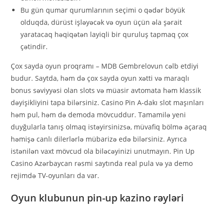
Bu gün qumar qurumlarının seçimi o qədər böyük
olduqda, dürüst işləyəcək və oyun üçün əla şərait
yaratacaq həqiqətən layiqli bir quruluş tapmaq çox
çətindir.
Çox sayda oyun proqramı – MDB Gembrelovun cəlb etdiyi
budur. Saytda, həm də çox sayda oyun xətti və maraqlı
bonus səviyyəsi olan slots və müasir avtomata həm klassik
dəyişikliyini tapa bilərsiniz. Casino Pin A-dakı slot maşınları
həm pul, həm də demoda mövcuddur. Tamamilə yeni
duyğularla tanış olmaq istəyirsinizsə, müvafiq bölmə açaraq
həmişə canlı dilerlərlə mübarizə edə bilərsiniz. Ayrıca
istənilən vaxt mövcud ola biləcəyinizi unutmayın. Pin Up
Casino Azərbaycan rəsmi saytında real pula və ya demo
rejimdə TV-oyunları da var.
Oyun klubunun pin-up kazino rəyləri