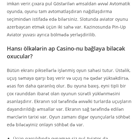
imkan verir.çıxara pul Göstərilən əmsaldan əvvəl Avtomatik
oyunda, oyunu tam avtomatlaşdıran nağdlaşdırma
seçimindən istifadə edə bilərsiniz. Slotunda aviator oyunu
azerbaycan etmək üçün iki sahə var. Kazinosunda Pin-Up
Aviator yuvası ayrıca bölmədə yerləşdirilib.
Hansı ölkələrin ap Casino-nu bağlaya biləcək
oxucular?
Bütün ekranı piksellərlə işlənmiş oyun sahəsi tutur. Üstəlik,
uçuş səmaya qarşı baş verir və uçuş nə qədər yüksəkdirsə,
əsas fon daha qaranlıq olur. Bu oyuna baxış, eyni tipli bir
çox raunddan ibarət olan oyunun sürətli yüklənməsini
asanlaşdırır. Ekranın sol tərəfində əvvəlki turlarda uçuşların
dayandırıldığı əmsallar var. Ekranın sağ tərəfində edilən
mərclərin tarixi var. Oyun zamanı digər oyunçularla söhbət
edə biləcəyiniz onlayn söhbət də var.
Üçün qarşılığında oynamaq siz pul Aviator-da