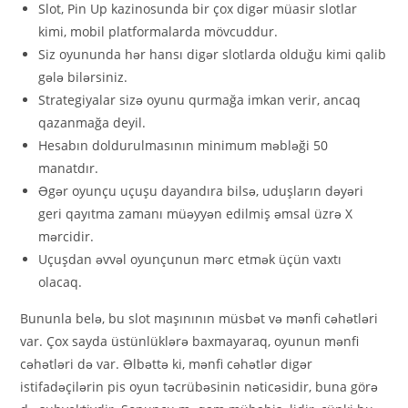
Slot, Pin Up kazinosunda bir çox digər müasir slotlar
kimi, mobil platformalarda mövcuddur.
Siz oyununda hər hansı digər slotlarda olduğu kimi qalib
gələ bilərsiniz.
Strategiyalar sizə oyunu qurmağa imkan verir, ancaq
qazanmağa deyil.
Hesabın doldurulmasının minimum məbləği 50
manatdır.
Əgər oyunçu uçuşu dayandıra bilsə, uduşların dəyəri
geri qayıtma zamanı müəyyən edilmiş əmsal üzrə X
mərcidir.
Uçuşdan əvvəl oyunçunun mərc etmək üçün vaxtı
olacaq.
Bununla belə, bu slot maşınının müsbət və mənfi cəhətləri
var. Çox sayda üstünlüklərə baxmayaraq, oyunun mənfi
cəhətləri də var. Əlbəttə ki, mənfi cəhətlər digər
istifadəçilərin pis oyun təcrübəsinin nəticəsidir, buna görə