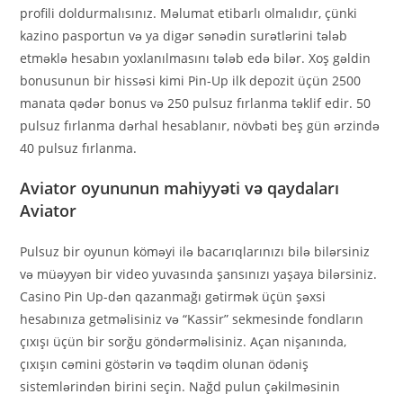
profili doldurmalısınız. Məlumat etibarlı olmalıdır, çünki
kazino pasportun və ya digər sənədin surətlərini tələb
etməklə hesabın yoxlanılmasını tələb edə bilər. Xoş gəldin
bonusunun bir hissəsi kimi Pin-Up ilk depozit üçün 2500
manata qədər bonus və 250 pulsuz fırlanma təklif edir. 50
pulsuz fırlanma dərhal hesablanır, növbəti beş gün ərzində
40 pulsuz fırlanma.
Aviator oyununun mahiyyəti və qaydaları
Aviator
Pulsuz bir oyunun köməyi ilə bacarıqlarınızı bilə bilərsiniz
və müəyyən bir video yuvasında şansınızı yaşaya bilərsiniz.
Casino Pin Up-dən qazanmağı gətirmək üçün şəxsi
hesabınıza getməlisiniz və “Kassir” sekmesinde fondların
çıxışı üçün bir sorğu göndərməlisiniz. Açan nişanında,
çıxışın cəmini göstərin və təqdim olunan ödəniş
sistemlərindən birini seçin. Nağd pulun çəkilməsinin