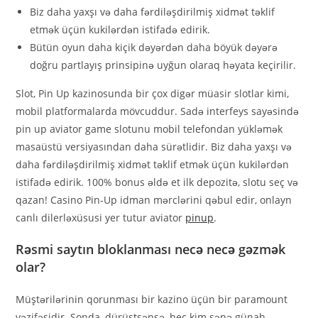
Biz daha yaxşı və daha fərdiləşdirilmiş xidmət təklif
etmək üçün kukilərdən istifadə edirik.
Bütün oyun daha kiçik dəyərdən daha böyük dəyərə
doğru partlayış prinsipinə uyğun olaraq həyata keçirilir.
Slot, Pin Up kazinosunda bir çox digər müasir slotlar kimi,
mobil platformalarda mövcuddur. Sadə interfeys sayəsində
pin up aviator game slotunu mobil telefondan yükləmək
masaüstü versiyasından daha sürətlidir. Biz daha yaxşı və
daha fərdiləşdirilmiş xidmət təklif etmək üçün kukilərdən
istifadə edirik. 100% bonus əldə et ilk depozitə, slotu seç və
qazan! Casino Pin-Up idman mərclərini qəbul edir, onlayn
canlı dilerləxüsusi yer tutur aviator
pinup
.
Rəsmi saytın bloklanması necə necə gəzmək
olar?
Müştərilərinin qorunması bir kazino üçün bir paramount
vəzifəsidir. Sonda, dürüstsənsə, heç kim sənə günah