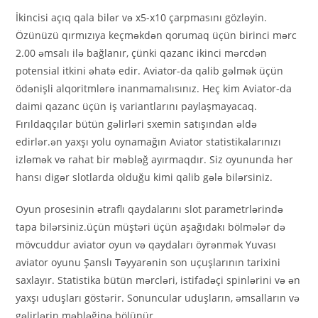
İkincisi açıq qala bilər və x5-x10 çarpmasını gözləyin.
Özünüzü qırmızıya keçməkdən qorumaq üçün birinci mərc
2.00 əmsalı ilə bağlanır, çünki qazanc ikinci mərcdən
potensial itkini əhatə edir. Aviator-da qalib gəlmək üçün
ödənişli alqoritmlərə inanmamalısınız. Heç kim Aviator-da
daimi qazanc üçün iş variantlarını paylaşmayacaq.
Fırıldaqçılar bütün gəlirləri sxemin satışından əldə
edirlər.ən yaxşı yolu oynamağın Aviator statistikalarınızı
izləmək və rahat bir məbləğ ayırmaqdır. Siz oyununda hər
hansı digər slotlarda olduğu kimi qalib gələ bilərsiniz.
Oyun prosesinin ətraflı qaydalarını slot parametrlərində
tapa bilərsiniz.üçün müştəri üçün aşağıdakı bölmələr də
mövcuddur aviator oyun və qaydaları öyrənmək Yuvası
aviator oyunu Şanslı Təyyarənin son uçuşlarının tarixini
saxlayır. Statistika bütün mərcləri, istifadəçi spinlərini və ən
yaxşı uduşları göstərir. Sonuncular uduşların, əmsalların və
gəlirlərin məbləğinə bölünür.