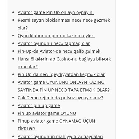
Aviator game Pin Up onlayn oynayın!
Rəsmi saytın bloklanması necə necə gəzmək
olar?
Oyun klubunun pin-up kazino rəyləri
Aviator oyununu necə tapmaq olar
Pin-Up-da Aviator-da necə qalib gəlmək
Hansı ölkələrin ap Casino-nu bağlaya biləcək
oxucular?
Pin-Up-da necə qeydiyyatdan keçmək olar
Aviator game OYUNUNU ONLAYN KAZİNO
SAYTINDA PİN UP NECƏ TAPA ETMƏK OLAR?
Cak Demo rejimində pulsuz oynayırsınız?
Aviator pin up game
Pin up aviator game OYUNU
Pinup aviator game OYNAMAQ ÜÇÜN
FİKRLƏR
Aviator oyununun mahiyyəti və qaydaları