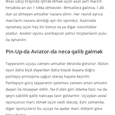
Əsas uduş tirajında ​​iştirak etmək üçün əsas şərt mərcin
hesabda ən azı 1 sikkə olmasıdır. Əmsallara gəlincə, 1.40-
dan az olmayan əmsallar nəzərə alınır. Hər raund ayrıca
mərclərin nəzərə alındığı ayrı bir oyundur. Kazinoda
oynamaq üçün heç bir bonus və ya digər üstünlüklər
yoxdur. Aviator oyunu azerbaycan yalnız müştərilərin pulu
ilə oynanılır.
Pin-Up-da Aviator-da necə qalib gəlmək
Təyyarənin uçuşu zamanı əmsallar ekranda görünür. Bütün
oyun daha kiçik dəyərdən daha böyük dəyərə doğru
partlayış prinsipinə uyğun olaraq həyata keçirilir.
Partlayışın gücü təyyarənin qalxması zamanı artan əmsalın
dəyəri ilə müəyyən edilir. Nə 0 olan geri ödəmə faizi, nə də
qeyri-sabitlik qalib nəticəyə təsir göstərmir. Uçuşdan əvvəl
oyunçunun mərc etmək üçün vaxtı olacaq. Eyni zamanda,
digər oyunçuların bu uçuşa nə qədər mərc etdiyini görə
biləcəksiniz.