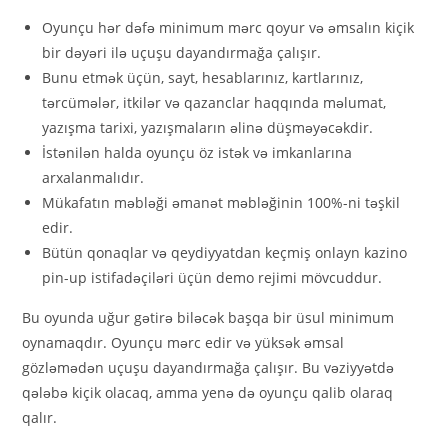
Oyunçu hər dəfə minimum mərc qoyur və əmsalın kiçik
bir dəyəri ilə uçuşu dayandırmağa çalışır.
Bunu etmək üçün, sayt, hesablarınız, kartlarınız,
tərcümələr, itkilər və qazanclar haqqında məlumat,
yazışma tarixi, yazışmaların əlinə düşməyəcəkdir.
İstənilən halda oyunçu öz istək və imkanlarına
arxalanmalıdır.
Mükafatın məbləği əmanət məbləğinin 100%-ni təşkil
edir.
Bütün qonaqlar və qeydiyyatdan keçmiş onlayn kazino
pin-up istifadəçiləri üçün demo rejimi mövcuddur.
Bu oyunda uğur gətirə biləcək başqa bir üsul minimum
oynamaqdır. Oyunçu mərc edir və yüksək əmsal
gözləmədən uçuşu dayandırmağa çalışır. Bu vəziyyətdə
qələbə kiçik olacaq, amma yenə də oyunçu qalib olaraq
qalır.