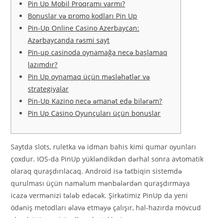
Pin Up Mobil Proqramı varmı?
Bonuslar və promo kodları Pin Up
Pin-Up Online Casino Azerbaycan:
Azərbaycanda rəsmi sayt
Pin-up casinoda oynamağa necə başlamaq
lazımdır?
Pin Up oynamaq üçün məsləhətlər və
strategiyalar
Pin-Up Kazino necə əmanət edə bilərəm?
Pin Up Casino Oyunçuları üçün bonuslar
Saytda slots, ruletka və idman bahis kimi qumar oyunları
çoxdur. IOS-da PinUp yükləndikdən dərhal sonra avtomatik
olaraq quraşdırılacaq. Android isə tətbiqin sistemdə
qurulması üçün naməlum mənbələrdən quraşdırmaya
icazə vermənizi tələb edəcək. Şirkətimiz PinUp da yeni
ödəniş metodları əlavə etməyə çalışır, hal-hazırda mövcud