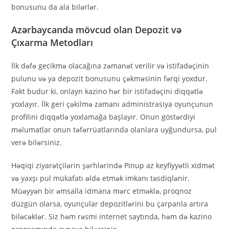
bonusunu da ala bilərlər.
Azərbaycanda mövcud olan Depozit və
Çıxarma Metodları
İlk dəfə gecikmə olacağına zəmanət verilir və istifadəçinin
pulunu və ya depozit bonusunu çəkməsinin fərqi yoxdur.
Fakt budur ki, onlayn kazino hər bir istifadəçini diqqətlə
yoxlayır. İlk geri çəkilmə zamanı administrasiya oyunçunun
profilini diqqətlə yoxlamağa başlayır. Onun göstərdiyi
məlumatlar onun təfərrüatlarında olanlara uyğundursa, pul
verə bilərsiniz.
Həqiqi ziyarətçilərin şərhlərində Pinup az keyfiyyətli xidmət
və yaxşı pul mükafatı əldə etmək imkanı təsdiqlənir.
Müəyyən bir əmsalla idmana mərc etməklə, proqnoz
düzgün olarsa, oyunçular depozitlərini bu çarpanla artıra
biləcəklər. Siz həm rəsmi internet saytında, həm də kazino