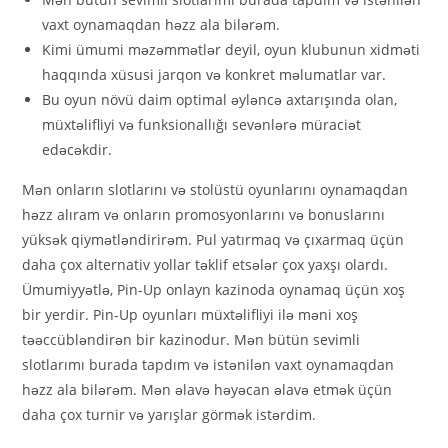
vaxt oynamaqdan həzz ala bilərəm.
Kimi ümumi məzəmmətlər deyil, oyun klubunun xidməti
haqqında xüsusi jarqon və konkret məlumatlar var.
Bu oyun növü daim optimal əyləncə axtarışında olan,
müxtəlifliyi və funksionallığı sevənlərə müraciət
edəcəkdir.
Mən onların slotlarını və stolüstü oyunlarını oynamaqdan
həzz alıram və onların promosyonlarını və bonuslarını
yüksək qiymətləndirirəm. Pul yatırmaq və çıxarmaq üçün
daha çox alternativ yollar təklif etsələr çox yaxşı olardı.
Ümumiyyətlə, Pin-Up onlayn kazinoda oynamaq üçün xoş
bir yerdir. Pin-Up oyunları müxtəlifliyi ilə məni xoş
təəccübləndirən bir kazinodur. Mən bütün sevimli
slotlarımı burada tapdım və istənilən vaxt oynamaqdan
həzz ala bilərəm. Mən əlavə həyəcan əlavə etmək üçün
daha çox turnir və yarışlar görmək istərdim.