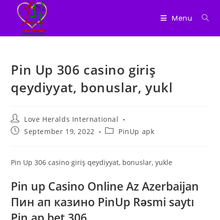
Menu
Skip
to
Pin Up 306 casino giriş
content
qeydiyyat, bonuslar, yukl
Post
Love Heralds International
author:
Post
Post
September 19, 2022
PinUp apk
published:
category:
Pin Up 306 casino giriş qeydiyyat, bonuslar, yukle
Pin up Casino Online Az Azerbaijan
Пин ап казино PinUp Rəsmi saytı
Pin ap bet 306