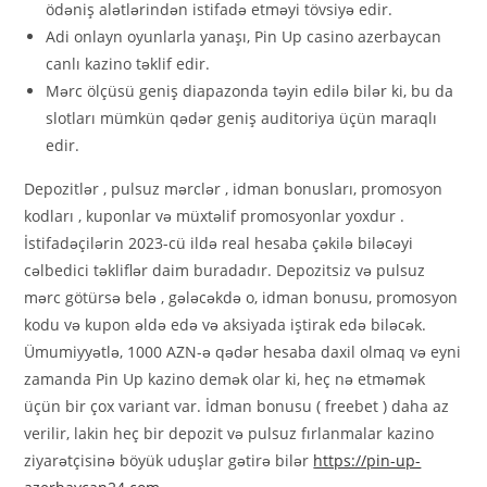
ödəniş alətlərindən istifadə etməyi tövsiyə edir.
Adi onlayn oyunlarla yanaşı, Pin Up casino azerbaycan
canlı kazino təklif edir.
Mərc ölçüsü geniş diapazonda təyin edilə bilər ki, bu da
slotları mümkün qədər geniş auditoriya üçün maraqlı
edir.
Depozitlər , pulsuz mərclər , idman bonusları, promosyon
kodları , kuponlar və müxtəlif promosyonlar yoxdur .
İstifadəçilərin 2023-cü ildə real hesaba çəkilə biləcəyi
cəlbedici təkliflər daim buradadır. Depozitsiz və pulsuz
mərc götürsə belə , gələcəkdə o, idman bonusu, promosyon
kodu və kupon əldə edə və aksiyada iştirak edə biləcək.
Ümumiyyətlə, 1000 AZN-ə qədər hesaba daxil olmaq və eyni
zamanda Pin Up kazino demək olar ki, heç nə etməmək
üçün bir çox variant var. İdman bonusu ( freebet ) daha az
verilir, lakin heç bir depozit və pulsuz fırlanmalar kazino
ziyarətçisinə böyük uduşlar gətirə bilər
https://pin-up-