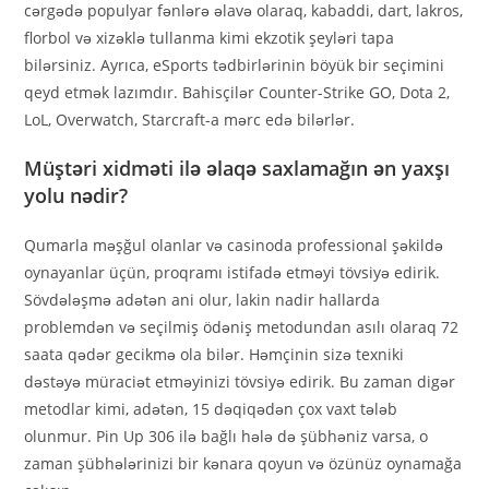
cərgədə populyar fənlərə əlavə olaraq, kabaddi, dart, lakros,
florbol və xizəklə tullanma kimi ekzotik şeyləri tapa
bilərsiniz. Ayrıca, eSports tədbirlərinin böyük bir seçimini
qeyd etmək lazımdır. Bahisçilər Counter-Strike GO, Dota 2,
LoL, Overwatch, Starcraft-a mərc edə bilərlər.
Müştəri xidməti ilə əlaqə saxlamağın ən yaxşı
yolu nədir?
Qumarla məşğul olanlar və casinoda professional şəkildə
oynayanlar üçün, proqramı istifadə etməyi tövsiyə edirik.
Sövdələşmə adətən ani olur, lakin nadir hallarda
problemdən və seçilmiş ödəniş metodundan asılı olaraq 72
saata qədər gecikmə ola bilər. Həmçinin sizə texniki
dəstəyə müraciət etməyinizi tövsiyə edirik. Bu zaman digər
metodlar kimi, adətən, 15 dəqiqədən çox vaxt tələb
olunmur. Pin Up 306 ilə bağlı hələ də şübhəniz varsa, o
zaman şübhələrinizi bir kənara qoyun və özünüz oynamağa