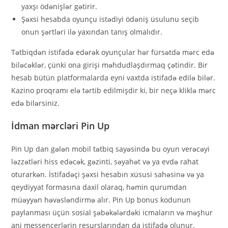
yaxşı ödənişlər gətirir.
Şəxsi hesabda oyunçu istədiyi ödəniş üsulunu seçib
onun şərtləri ilə yaxından tanış olmalıdır.
Tətbiqdən istifadə edərək oyunçular hər fürsətdə mərc edə
biləcəklər, çünki ona girişi məhdudlaşdırmaq çətindir. Bir
hesab bütün platformalarda eyni vaxtda istifadə edilə bilər.
Kazino proqramı elə tərtib edilmişdir ki, bir neçə kliklə mərc
edə bilərsiniz.
İdman mərcləri Pin Up
Pin Up dan gələn mobil tətbiq sayəsində bu oyun verəcəyi
ləzzətləri hiss edəcək, gəzinti, səyahət və ya evdə rahat
oturarkən. İstifadəçi şəxsi hesabın xüsusi sahəsinə və ya
qeydiyyat formasına daxil olaraq, həmin qurumdan
müəyyən həvəsləndirmə alır. Pin Up bonus kodunun
paylanması üçün sosial şəbəkələrdəki icmaların və məşhur
ani messencerlərin resurslarından da istifadə olunur.