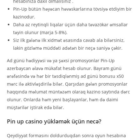
hesabınıza daxil olmalısınız .
Pin-Up bütün həyəcan həvəskarlarına tövsiyə etdiyim bir
kazinodur.
Daha az reytinqli liqalar üçün daha təvazökar əmsallar
təyin olunur (marja 5-8%).
Siz ilk gələnə ilk xidmət əsasında cavab ala bilərsiniz,
lakin gözləmə müddəti adətən bir neçə saniyə çəkir.
Ad günü hədiyyəsi və ya şəxsi promosyonlar Pin-Up
azerbaycan əlavə mükafat hesab olunur. Bayram günü
ərəfəsində və hər bir təsdiqlənmiş ad günü bonusu x50
mərc ilə aktivləşdirilə bilər. Qarşıdan gələn promosyonlar
haqqında məlumat müntəzəm olaraq kazino saytında dərc
olunur. Onlarda həm yeni başlayanlar, həm də daimi
müştərilər iştirak edə bilər.
Pin up casino yükləmək üçün necə?
Qeydiyyat formasını doldurduqdan sonra oyun hesabına