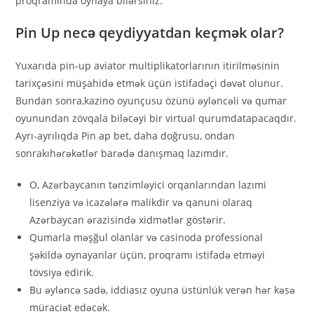
proqramında oynaya bilərsiniz.
Pin Up necə qeydiyyatdan keçmək olar?
Yuxarıda pin-up aviator multiplikatorlarının itirilməsinin
tarixçəsini müşahidə etmək üçün istifadəçi dəvət olunur.
Bundan sonra,kazino oyunçusu özünü əyləncəli və qumar
oyunundan zövqala biləcəyi bir virtual qurumdatapacaqdır.
Ayrı-ayrılıqda Pin ap bet, daha doğrusu, ondan
sonrakıhərəkətlər barədə danışmaq lazımdır.
O, Azərbaycanın tənzimləyici orqanlarından lazımi
lisenziya və icazələrə malikdir və qanuni olaraq
Azərbaycan ərazisində xidmətlər göstərir.
Qumarla məşğul olanlar və casinoda professional
şəkildə oynayanlar üçün, proqramı istifadə etməyi
tövsiyə edirik.
Bu əyləncə sadə, iddiasız oyuna üstünlük verən hər kəsə
müraciət edəcək.