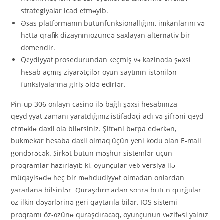
strategiyalar icad etməyib.
Əsas platformanın bütünfunksionallığını, imkanlarını və
hətta qrafik dizaynınıözündə saxlayan alternativ bir
domendir.
Qeydiyyat prosedurundan keçmiş və kazinoda şəxsi
hesab açmış ziyarətçilər oyun saytının istənilən
funksiyalarına giriş əldə edirlər.
Pin-up 306 onlayn casino ilə bağlı şəxsi hesabınıza
qeydiyyat zamanı yaratdığınız istifadəçi adı və şifrəni qeyd
etməklə daxil ola bilərsiniz. Şifrəni bərpa edərkən,
bukmekar hesaba daxil olmaq üçün yeni kodu olan E-mail
göndərəcək. Şirkət bütün məşhur sistemlər üçün
proqramlar hazırlayıb ki, oyunçular veb versiya ilə
müqayisədə heç bir məhdudiyyət olmadan onlardan
yararlana bilsinlər. Quraşdırmadan sonra bütün qurğular
öz ilkin dəyərlərinə geri qaytarıla bilər. IOS sistemi
proqramı öz-özünə quraşdıracaq, oyunçunun vəzifəsi yalnız