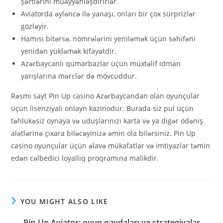
şərtlərini müəyyənləşdirirlər.
Aviatorda əyləncə ilə yanaşı, onları bir çox sürprizlər
gözləyir.
Hamısı bitərsə, nömrələrini yeniləmək üçün səhifəni
yenidən yükləmək kifayətdir.
Azərbaycanlı qumarbazlar üçün müxtəlif idman
yarışlarına mərclər də mövcuddur.
Rəsmi sayt Pin Up casino Azərbaycandan olan oyunçular
üçün lisenziyalı onlayn kazinodur. Burada siz pul üçün
təhlükəsiz oynaya və uduşlarınızı karta və ya digər ödəniş
alətlərinə çıxara biləcəyinizə əmin ola bilərsiniz. Pin Up
casino oyunçular üçün əlavə mükafatlar və imtiyazlar təmin
edən cəlbedici loyallıq proqramına malikdir.
YOU MIGHT ALSO LIKE
Pin-Up Aviator: oyun qaydaları və strategiyalar