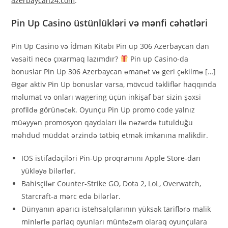
azerbaycan24.com
.
Pin Up Casino üstünlükləri və mənfi cəhətləri
Pin Up Casino və İdman Kitabı Pin up 306 Azerbaycan dan
vəsaiti necə çıxarmaq lazımdır?
Pin up Casino-da
bonuslar Pin Up 306 Azerbaycan əmanət və geri çəkilmə […]
Əgər aktiv Pin Up bonuslar varsa, mövcud təkliflər haqqında
məlumat və onları wagering üçün inkişaf bar sizin şəxsi
profildə görünəcək. Oyunçu Pin Up promo code yalnız
müəyyən promosyon qaydaları ilə nəzərdə tutulduğu
məhdud müddət ərzində tətbiq etmək imkanına malikdir.
IOS istifadəçiləri Pin-Up proqramını Apple Store-dan
yükləyə bilərlər.
Bahisçilər Counter-Strike GO, Dota 2, LoL, Overwatch,
Starcraft-a mərc edə bilərlər.
Dünyanın aparıcı istehsalçılarının yüksək tariflərə malik
minlərlə parlaq oyunları müntəzəm olaraq oyunçulara