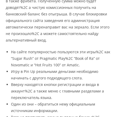
в также фрибета. Полученную сумма можно будет
доводят%2C а чистую комиссионных получить на
банковский баланс без отыгрыша. В случае блокировки
официального сайта заведения его администрация
автоматически перенаправит вас на зеркало. Если этого
не произошло%2C а можете самостоятельно найду
альтернативный вход.
На сайте популярностью пользуются эти игры%2C как
“Sugar Rush” от Pragmatic Play%2C “Book of Ra” от
Novomatic и “Hot Fruits 100” от Amatic.
Игру в Pin Up реальными деньгами необходимо
начинать с другого подходящего слота.
Вверху находятся кнопки регистрации и входа в
аккаунт%2C а также меню с главными разделами а
переключатель языка.
Один из они – обратиться нему официальным
источникам информации.