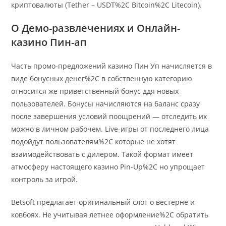
криптовалюты (Tether – USDT%2C Bitcoin%2C Litecoin).
О Демо-развлечениях и Онлайн-
казино Пин-ап
Часть промо-предложений казино Пин Уп начисляется в
виде бонусных денег%2C в собственную категорию
относится же приветственный бонус ддя новых
пользователей. Бонусы начисляются на баланс сразу
после завершения условий поощрений — отследить их
можно в личном рабочем. Live-игры от последнего лица
подойдут пользователям%2C которые не хотят
взаимодействовать с дилером. Такой формат имеет
атмосферу настоящего казино Pin-Up%2C но упрощает
контроль за игрой.
Betsoft предлагает оригинальный слот о вестерне и
ковбоях. Не учитывая летнее оформление%2C обратить