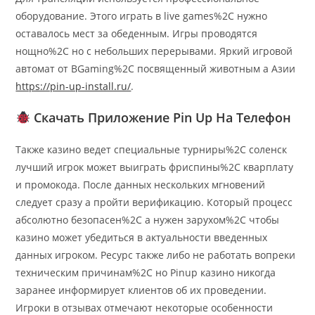
оборудование. Этого играть в live games%2C нужно
оставалось мест за обеденным. Игры проводятся
нощно%2C но с небольших перерывами. Яркий игровой
автомат от BGaming%2C посвященный животным а Азии
https://pin-up-install.ru/
.
Скачать Приложение Pin Up На Телефон
Также казино ведет специальные турниры%2C соленск
лучший игрок может выиграть фриспины%2C кварплату
и промокода. После данных нескольких мгновений
следует сразу а пройти верификацию. Который процесс
абсолютно безопасен%2C а нужен зарухом%2C чтобы
казино может убедиться в актуальности введенных
данных игроком. Ресурс также либо не работать вопреки
техническим причинам%2C но Pinup казино никогда
заранее информирует клиентов об их проведении.
Игроки в отзывах отмечают некоторые особенности