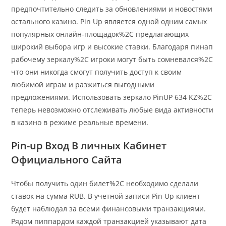
предпочтительно следить за обновлениями и новостями
остального казино. Pin Up является одной одним самых
популярных онлайн-площадок%2C предлагающих
широкий выбора игр и высокие ставки. Благодаря пинап
рабочему зеркалу%2C игроки могут быть сомневался%2C
что они никогда смогут получить доступ к своим
любимой играм и разжиться выгодными
предложениями. Использовать зеркало PinUP 634 KZ%2C
теперь невозможно отслеживать любые вида активности
в казино в режиме реальные времени.
Pin-up Вход В личных Кабинет
Официального Сайта
Чтобы получить один билет%2C необходимо сделали
ставок на сумма RUB. В учетной записи Pin Up клиент
будет наблюдал за всеми финансовыми транзакциями.
Рядом пиппардом каждой транзакцией указывают дата