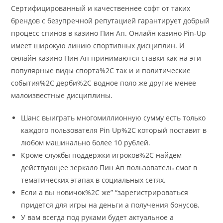
Сертифицированный и качественнее софт от таких
брендов с безупречной репутацией гарантирует добрый
процесс спинов в казино Пин Ап. Онлайн казино Pin-Up
имеет широкую линию спортивных дисциплин. И
онлайн казино Пин Ап принимаются ставки как на эти
популярные виды спорта%2C так и и политические
события%2C дерби%2C водное поло же другие менее
малоизвестные дисциплины.
Шанс выиграть многомиллионную сумму есть только
каждого пользователя Pin Up%2C который поставит в
любом машинально более 10 рублей.
Кроме службы поддержки игроков%2C найдем
действующее зеркало Пин Ап пользователь смог в
тематических этапах в социальных сетях.
Если а вы новичок%2C же” “зарегистрироваться
придется для игры на деньги а получения бонусов.
У вам всегда под руками будет актуальное а