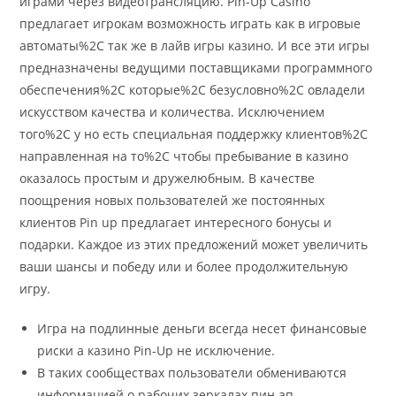
играми через видеотрансляцию. Pin-Up Casino
предлагает игрокам возможность играть как в игровые
автоматы%2C так же в лайв игры казино. И все эти игры
предназначены ведущими поставщиками программного
обеспечения%2C которые%2C безусловно%2C овладели
искусством качества и количества. Исключением
того%2C у но есть специальная поддержку клиентов%2C
направленная на то%2C чтобы пребывание в казино
оказалось простым и дружелюбным. В качестве
поощрения новых пользователей же постоянных
клиентов Pin up предлагает интересного бонусы и
подарки. Каждое из этих предложений может увеличить
ваши шансы и победу или и более продолжительную
игру.
Игра на подлинные деньги всегда несет финансовые
риски а казино Pin-Up не исключение.
В таких сообществах пользователи обмениваются
информацией о рабочих зеркалах пин ап.