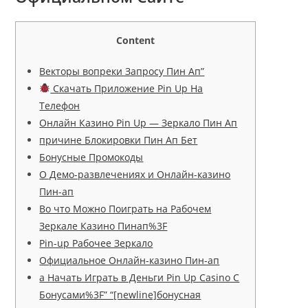
Content
Векторы вопреки Запросу Пин Ап”
Скачать Приложение Pin Up На
Телефон
Онлайн Казино Pin Up — Зеркало Пин Ап
причине Блокировки Пин Ап Бет
Бонусные Промокоды
О Демо-развлечениях и Онлайн-казино
Пин-ап
Во что Можно Поиграть на Рабочем
Зеркале Казино Пинап%3F
Pin-up Рабочее Зеркало
Официальное Онлайн-казино Пин-ап
а Начать Играть в Деньги Pin Up Casino С
Бонусами%3F” “[newline]бонусная