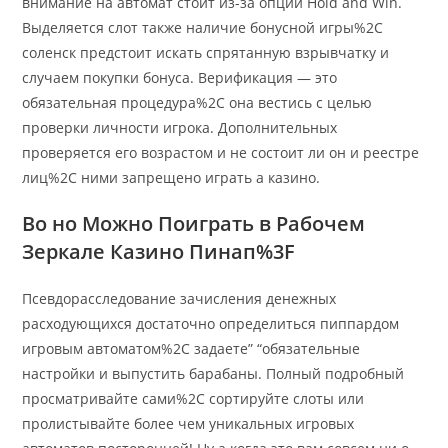
внимание на автомат стоит из-за опции Hold and Win.
Выделяется слот также наличие бонусной игры%2C
соленск предстоит искать спрятанную взрывчатку и
случаем покупки бонуса. Верификация — это
обязательная процедура%2C она вестись с целью
проверки личности игрока. Дополнительных
проверяется его возрастом и не состоит ли он и реестре
лиц%2C ними запрещено играть а казино.
Во но Можно Поиграть в Рабочем
Зеркале Казино Пинап%3F
Псевдорасследование зачисления денежных
расходующихся достаточно определиться пиппардом
игровым автоматом%2C задаете” “обязательные
настройки и выпустить барабаны. Полный подробный
просматривайте сами%2C сортируйте слоты или
пролистывайте более чем уникальных игровых