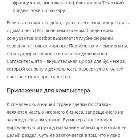
французская, американская), блек джек и Техасский
Холдем, покер и баккару.
Если вы находитесь дома, лучше всего вход осуществить
с домашнего ПК с большим экраном. Среди своих
конкурентов Mostbet выделяется глубиной рынка,
освещая не только мировые Первенства и Чемпионаты,
но и турниры среднего и низшего дивизионов.
Согласитесь, это – внушительная цифра для букмекера,
который основную деятельность развернул в странах
постсоветского пространства.
Приложение для компьютера
К сожалению, в нашей стране сделки по ставкам
являются частью игорного бизнеса, запрещенного на
законодательном уровне. Букмекер анонсировал
виртуальную игру под названием «Авиатор» и отдал ей
целый раздел. Суть ее заключается в том, что нужно