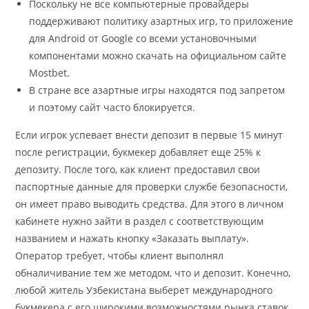
Поскольку не все компьютерные провайдеры
поддерживают политику азартных игр, то приложение
для Android от Google со всеми установочными
компонентами можно скачать на официальном сайте
Mostbet.
В стране все азартные игры находятся под запретом
и поэтому сайт часто блокируется.
Если игрок успевает внести депозит в первые 15 минут
после регистрации, букмекер добавляет еще 25% к
депозиту. После того, как клиент предоставил свои
паспортные данные для проверки службе безопасности,
он имеет право выводить средства. Для этого в личном
кабинете нужно зайти в раздел с соответствующим
названием и нажать кнопку «Заказать выплату».
Оператор требует, чтобы клиент выполнял
обналичивание тем же методом, что и депозит. Конечно,
любой житель Узбекистана выберет международного
букмекера с его широкими возможностями рынка ставок,