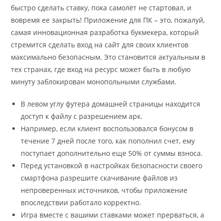
быстро сделать ставку, пока самолёт не стартовал, и
вовремя ее закрыть! Приложение для ПК – это, пожалуй,
самая инновационная разработка букмекера, который
стремится сделать вход на сайт для своих клиентов
максимально безопасным. Это становится актуальным в
тех странах, где вход на ресурс может быть в любую
минуту заблокирован монопольными службами.
В левом углу футера домашней страницы находится
доступ к файлу с разрешением арк.
Например, если клиент воспользовался бонусом в
течение 7 дней после того, как пополнил счет, ему
поступает дополнительно еще 50% от суммы взноса.
Перед установкой в настройках безопасности своего
смартфона разрешите скачивание файлов из
непроверенных источников, чтобы приложение
впоследствии работало корректно.
Игра вместе с вашими ставками может прерваться, а