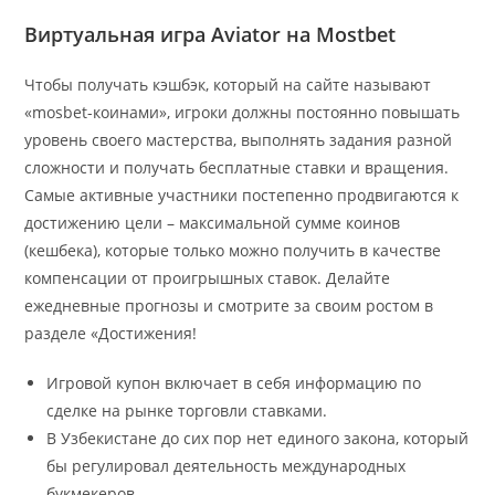
Виртуальная игра Aviator на Mostbet
Чтобы получать кэшбэк, который на сайте называют
«mosbet-коинами», игроки должны постоянно повышать
уровень своего мастерства, выполнять задания разной
сложности и получать бесплатные ставки и вращения.
Самые активные участники постепенно продвигаются к
достижению цели – максимальной сумме коинов
(кешбека), которые только можно получить в качестве
компенсации от проигрышных ставок. Делайте
ежедневные прогнозы и смотрите за своим ростом в
разделе «Достижения!
Игровой купон включает в себя информацию по
сделке на рынке торговли ставками.
В Узбекистане до сих пор нет единого закона, который
бы регулировал деятельность международных
букмекеров.