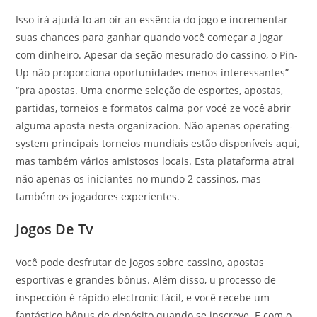
Isso irá ajudá-lo an oír an essência do jogo e incrementar
suas chances para ganhar quando você começar a jogar
com dinheiro. Apesar da seção mesurado do cassino, o Pin-
Up não proporciona oportunidades menos interessantes”
“pra apostas. Uma enorme seleção de esportes, apostas,
partidas, torneios e formatos calma por você ze você abrir
alguma aposta nesta organizacion. Não apenas operating-
system principais torneios mundiais estão disponíveis aqui,
mas também vários amistosos locais. Esta plataforma atrai
não apenas os iniciantes no mundo 2 cassinos, mas
também os jogadores experientes.
Jogos De Tv
Você pode desfrutar de jogos sobre cassino, apostas
esportivas e grandes bônus. Além disso, u processo de
inspección é rápido electronic fácil, e você recebe um
fantástico bônus de depósito quando se inscreve. E com o