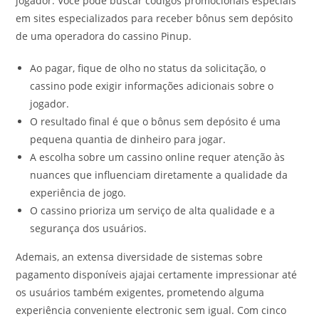
jogador. Você pode buscar códigos promocionais especiais
em sites especializados para receber bônus sem depósito
de uma operadora do cassino Pinup.
Ao pagar, fique de olho no status da solicitação, o
cassino pode exigir informações adicionais sobre o
jogador.
O resultado final é que o bônus sem depósito é uma
pequena quantia de dinheiro para jogar.
A escolha sobre um cassino online requer atenção às
nuances que influenciam diretamente a qualidade da
experiência de jogo.
O cassino prioriza um serviço de alta qualidade e a
segurança dos usuários.
Ademais, an extensa diversidade de sistemas sobre
pagamento disponíveis ajajai certamente impressionar até
os usuários também exigentes, prometendo alguma
experiência conveniente electronic sem igual. Com cinco