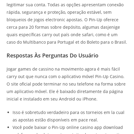
legitimar sua conta. Todas as opções apresentam conexão
rápida, segurança e proteção, operação estável, sem
bloqueios de jogos electronic apostas. O Pin-Up oferece
cerca para 20 formas sobre depósito, algumas dasjenige
quais específicas carry out país onde safari, como é um
caso do Multibanco para Portugal et do Boleto para o Brasil.
Respostas Às Perguntas Do Usuário
Jogar games de cassino na movimento agora é mais fácil
carry out que nunca com o aplicativo móvel Pin-Up Casino.
O site oficial pode terminar no seu telefone na forma sobre
um aplicativo móvel. Ele é baixado diretamente da página
inicial e instalado em seu Android ou iPhone.
Isso é sobretudo verdadeiro para os torneios em la cual
as apostas estão disponíveis em pace real.
Você pode baixar o Pin-Up online casino app download