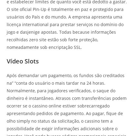
e estabelecer limites de quanto você está dedotto a gastar.
O site oficial Pin-Up é totalmente en paz e protegido para
usuários do País e do mundo. A empresa apresenta uma
licença international para prestar serviços no domínio do
jogo e dasjenige apostas. Todas because informações
recolhidas zero site estão sob forte proteção,
nomeadamente sob encriptação SSL.
Vídeo Slots
Após demandar um pagamento, os fundos são creditados
na” “conta do usuário o mais tardar na 24 horas.
Normalmente, para jogadores verificados, o saque do
dinheiro é instantâneo. Atrasos com transferências podem
ocorrer se o cassino online estiver sobrecarregado
apresentando pedidos de pagamento. Ao pagar, fique de
olho simply no status da solicitação, o cassino tem a
possibilidade de exigir informações adicionais sobre o