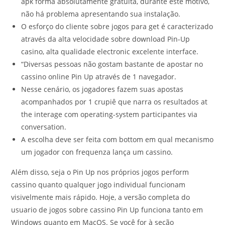
apk forma absolutamente gratuita, durante este motivo,
não há problema apresentando sua instalação.
O esforço do cliente sobre jogos para get é caracterizado
através da alta velocidade sobre download Pin-Up
casino, alta qualidade electronic excelente interface.
“Diversas pessoas não gostam bastante de apostar no
cassino online Pin Up através de 1 navegador.
Nesse cenário, os jogadores fazem suas apostas
acompanhados por 1 crupiê que narra os resultados at
the interage com operating-system participantes via
conversation.
A escolha deve ser feita com bottom em qual mecanismo
um jogador con frequenza lança um cassino.
Além disso, seja o Pin Up nos próprios jogos perform
cassino quanto qualquer jogo individual funcionam
visivelmente mais rápido. Hoje, a versão completa do
usuario de jogos sobre cassino Pin Up funciona tanto em
Windows quanto em MacOS. Se você for à seção