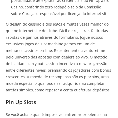
possibilidade de explorar as credenciais do Pin Upward
Casino, conferindo zero rodapé o selo da Comissão
sobre Curaçao, responsável por licença do internet site.
O design do cassino e dos jogos é muitas vezes melhor do
que no internet site do clube. Fácil de registrar. Retiradas
rápidas de ganhos através do formulário. Jogue nossos
exclusivos jogos de slot machine games em um de
melhores cassinos on-line. Recentemente, aventurei-me
pelo universo das apostas com dealers ao vivo. O metodo
de lealdade carry out cassino incentiva a new progressão
entre diferentes níveis, premiando os jogadores com bônus
crescentes. A moeda de recompensa são os pincoins, uma
moeda especial o qual pode ser adquirida ao completar
tarefas simples, como repasar a conta et efetuar depósitos.
Pin Up Slots
Se você acha o qual é impossível enfrentar problemas na