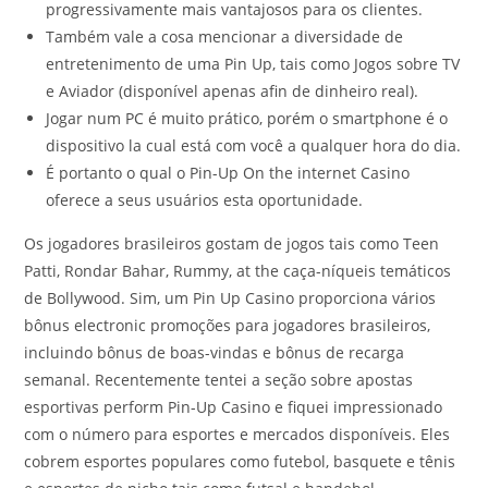
progressivamente mais vantajosos para os clientes.
Também vale a cosa mencionar a diversidade de
entretenimento de uma Pin Up, tais como Jogos sobre TV
e Aviador (disponível apenas afin de dinheiro real).
Jogar num PC é muito prático, porém o smartphone é o
dispositivo la cual está com você a qualquer hora do dia.
É portanto o qual o Pin-Up On the internet Casino
oferece a seus usuários esta oportunidade.
Os jogadores brasileiros gostam de jogos tais como Teen
Patti, Rondar Bahar, Rummy, at the caça-níqueis temáticos
de Bollywood. Sim, um Pin Up Casino proporciona vários
bônus electronic promoções para jogadores brasileiros,
incluindo bônus de boas-vindas e bônus de recarga
semanal. Recentemente tentei a seção sobre apostas
esportivas perform Pin-Up Casino e fiquei impressionado
com o número para esportes e mercados disponíveis. Eles
cobrem esportes populares como futebol, basquete e tênis