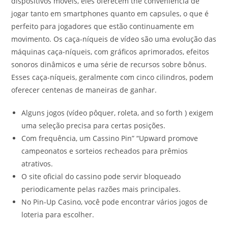
dispositivos móveis, eles oferecem the conveniência de
jogar tanto em smartphones quanto em capsules, o que é
perfeito para jogadores que estão continuamente em
movimento. Os caça-níqueis de vídeo são uma evolução das
máquinas caça-níqueis, com gráficos aprimorados, efeitos
sonoros dinâmicos e uma série de recursos sobre bônus.
Esses caça-níqueis, geralmente com cinco cilindros, podem
oferecer centenas de maneiras de ganhar.
Alguns jogos (vídeo pôquer, roleta, and so forth ) exigem
uma seleção precisa para certas posições.
Com frequência, um Cassino Pin” “Upward promove
campeonatos e sorteios recheados para prêmios
atrativos.
O site oficial do cassino pode servir bloqueado
periodicamente pelas razões mais principales.
No Pin-Up Casino, você pode encontrar vários jogos de
loteria para escolher.