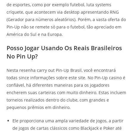
de esportes, como por exemplo futebol, luta systems
críquete, que acontecem via desktop apresentando RNG
(Gerador para números aleatórios). Porém, a vasta oferta do
Pin-Up não se remete só para o futebol, tão apreciado em
América do Sul e na Europa.
Posso Jogar Usando Os Reais Brasileiros
No Pin Up?
Nesta resenha carry out Pin-Up Brasil, você encontrará
todas since informações sobre este site. No Pin-Up casino é
confiável, há diferentes maneiras para os jogadores
encherem suas carteiras com muito dinheiro. Estas incluem
torneios realizados dentro do clube, com grandes e
pequenos prêmios em dinheiro.
Ele proporciona uma ampla variedade de jogos, a partir
de jogos de cartas clássicos como Blackjack e Poker até