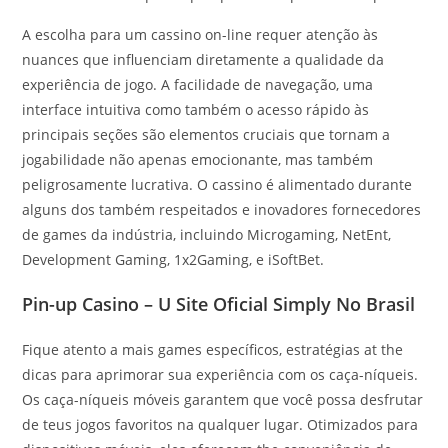
A escolha para um cassino on-line requer atenção às
nuances que influenciam diretamente a qualidade da
experiência de jogo. A facilidade de navegação, uma
interface intuitiva como também o acesso rápido às
principais seções são elementos cruciais que tornam a
jogabilidade não apenas emocionante, mas também
peligrosamente lucrativa. O cassino é alimentado durante
alguns dos também respeitados e inovadores fornecedores
de games da indústria, incluindo Microgaming, NetEnt,
Development Gaming, 1x2Gaming, e iSoftBet.
Pin-up Casino – U Site Oficial Simply No Brasil
Fique atento a mais games específicos, estratégias at the
dicas para aprimorar sua experiência com os caça-níqueis.
Os caça-níqueis móveis garantem que você possa desfrutar
de teus jogos favoritos na qualquer lugar. Otimizados para