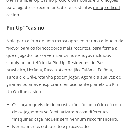
o Pin number Up Casino proporciona bônus e promoções
para jogadores recém-lan?ados e existentes
pin up official
casino
.
Pin Up” “casino
Nota para o fato de uma marca apresentar uma etiqueta de
“Novo” para os fornecedores mais recentes, para forma a
que o jogador possa verificar os novos jogos incluídos
simply no portefólio da Pin-Up. Residentes do País
brasileiro, Ucrânia, Rússia, Azerbaijão, Estônia, Polônia,
Turquia e Grã-Bretanha podem jogar. Agora é a sua vez de
girar as bobinas e explorar o emocionante planeta do Pin-
Up On line casino.
Os caça-níqueis de demonstração são uma ótima forma
de os jogadores se familiarizarem com diferentes”
“máquinas caça-níqueis sem nenhum risco financeiro.
Normalmente, o depósito é processado