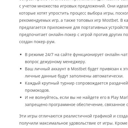
с учетом множества игровых предложений. Они идеал
которые хотят упростить процесс выбора игры, поско
рекомендуемых игр, а также топовых игр Mostbet. В 
предлагается приложение для портативных устройств.
предпочитает онлайн-покер с игрой против других по
создан покер-рум.
В режиме 24/7 на сайте функционирует онлайн-чат,
вопрос дежурному менеджеру.
Ваш личный аккаунт в Mostbet будет привязан к эт
личные данные будут заполнены автоматически.
Каждый крупный турнир сопровождается раздачей 
промокодов.
И не волнуйтесь, если вы не найдете его в Play Mark
запрещено программное обеспечение, связанное 
Эти игры отличаются реалистичной графикой и созда
получили максимальное удовольствие от игры. Кроме