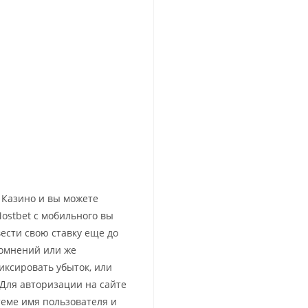
 Казино и вы можете
Mostbet с мобильного вы
вести свою ставку еще до
 сомнений или же
иксировать убыток, или
Для авторизации на сайте
теме имя пользователя и