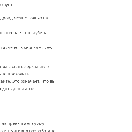
ккаунт.
Андроид можно только на
о отвечает, но глубина
акже есть кнопка «Live»,
.
спользовать зеркальную
жно проходить
йте. Это означает, что вы
одить деньги, не
раз превышает сумму
ло интуитивно разработано