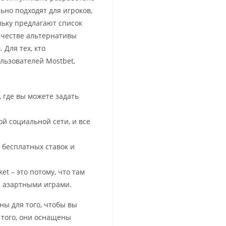
ьно подходят для игроков,
льку предлагают список
качестве альтернативы
 Для тех, кто
льзователей Mostbet,
 где вы можете задать
ой социальной сети, и все
бесплатных ставок и
et – это потому, что там
с азартными играми.
ны для того, чтобы вы
 того, они оснащены