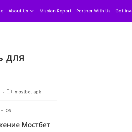
me
About Us
Mission Report
Partner With Us
Get Inv
ь для
Post
2
mostbet apk
category:
 + iOS
жение Mостбет