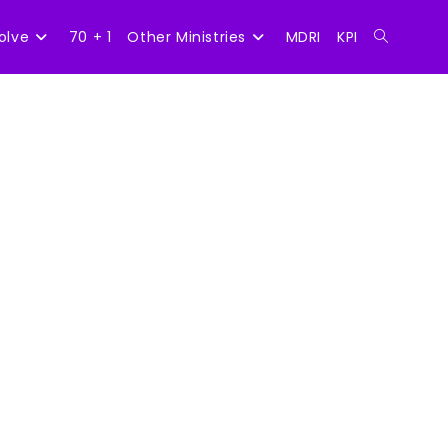
olve
70 + 1
Other Ministries
MDRI
KPI
Toggle
website
search