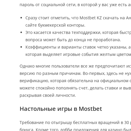
пароль от социальной сети, в которой у вас уже есть а
Сразу стоит отметить, что Mostbet KZ скачать на 
сайте букмекерской конторы.
Это касается качества техподдержки, которая быстр
вопроса может быть до конца не проработана.
Коэффициенты и варианты ставок четко указаны, а т
которая выделяет игровые события желтым цветом
Однако многие пользователи все же предпочитают и
версию по разным причинам. Во-первых, здесь не ну
верификацию, которая обязательна на официальном са
можете спокойно пополнять счет, делать ставки и выв
раскрывая своей личности.
Настольные игры в Mostbet
Требование по отыгрышу бесплатных вращений в 30 
бонуса. Кроме того, лобби приложения для казино бы