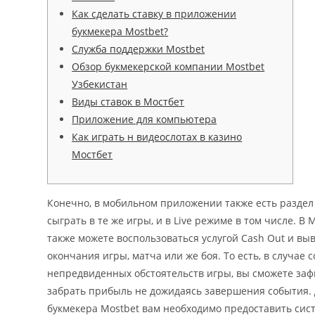
Как сделать ставку в приложении
букмекера Mostbet?
Служба поддержки Mostbet
Обзор букмекерской компании Mostbet
Узбекистан
Виды ставок в Мостбет
Приложение для компьютера
Как играть н видеослотах в казино
Мостбет
Конечно, в мобильном приложении также есть раздел
сыграть в те же игры, и в Live режиме в том числе. В 
также можете воспользоваться услугой Cash Out и вы
окончания игры, матча или же боя. То есть, в случае
непредвиденных обстоятельств игры, вы сможете заф
забрать прибыль не дожидаясь завершения события. 
букмекера Mostbet вам необходимо предоставить сис