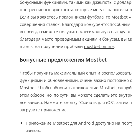
бонусными функциями, такими как джекпоты с долла
прогрессивные джекпоты, которые могут значительн
Если вы являетесь поклонником футбола, то Mostbet –
совершения ставок. Благодаря конкурентоспособным
вы всегда сможете получить максимальную выгоду от с
благодаря часто проводимым акциям и бонусам, вы м
шансы на получение прибыли
mostbet online
.
Бонусные предложения Mostbet
Чтобы получить максимальный опыт и воспользовать
функциями и обновлениями, очень важно постоянно 
Mostbet. Чтобы обновить приложение Mostbet, следу
этом обзоре, но, по сути, вы можете сделать это внут
все заново. Нажмите кнопку “Скачать для iOS”, затем 
загрузите приложение.
Приложение Mostbet для Android доступно на порт
языках.