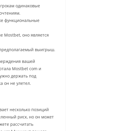
 игрокам одинаковые
почтениям.
 же функциональные
е Mostbet, оно является
е предполагаемый выигрыш.
тверждения вашей
ртала Mostbet com и
нужно держать под
а он не улетел.
ывает несколько позиций
еленный риск, но он может
жете рассчитать