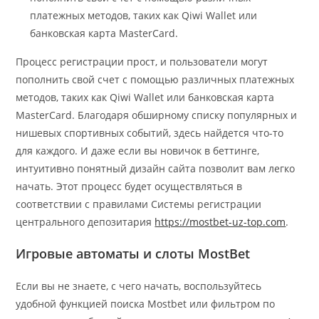
платежных методов, таких как Qiwi Wallet или
банковская карта MasterCard.
Процесс регистрации прост, и пользователи могут
пополнить свой счет с помощью различных платежных
методов, таких как Qiwi Wallet или банковская карта
MasterCard. Благодаря обширному списку популярных и
нишевых спортивных событий, здесь найдется что-то
для каждого. И даже если вы новичок в беттинге,
интуитивно понятный дизайн сайта позволит вам легко
начать. Этот процесс будет осуществляться в
соответствии с правилами Системы регистрации
центрального депозитария
https://mostbet-uz-top.com
.
Игровые автоматы и слоты MostBet
Если вы не знаете, с чего начать, воспользуйтесь
удобной функцией поиска Mostbet или фильтром по