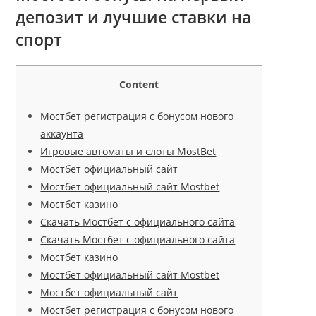
депозит и лучшие ставки на
спорт
Content
Мостбет регистрация с бонусом нового
аккаунта
Игровые автоматы и слоты MostBet
Мостбет официальный сайт
Мостбет официальный сайт Mostbet
Мостбет казино
Скачать Мостбет с официального сайта
Скачать Мостбет с официального сайта
Мостбет казино
Мостбет официальный сайт Mostbet
Мостбет официальный сайт
Мостбет регистрация с бонусом нового