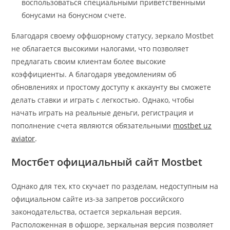
воспользоваться специальными приветственными
бонусами на бонусном счете.
Благодаря своему оффшорному статусу, зеркало Mostbet
не облагается высокими налогами, что позволяет
предлагать своим клиентам более высокие
коэффициенты. А благодаря уведомлениям об
обновлениях и простому доступу к аккаунту вы сможете
делать ставки и играть с легкостью. Однако, чтобы
начать играть на реальные деньги, регистрация и
пополнение счета являются обязательными
mostbet uz
aviator
.
Мостбет официальный сайт Mostbet
Однако для тех, кто скучает по разделам, недоступным на
официальном сайте из-за запретов российского
законодательства, остается зеркальная версия.
Расположенная в офшоре, зеркальная версия позволяет