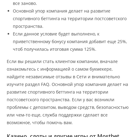
все заново.
Основной упор компания делает на развитие
спортивного беттинга на территории постсоветского
пространства.
Если данное условие будет выполнено, к
приветственному бонусу компания добавит еще 25%,
чтоб получилась итоговая сумма 125%.
Если вы решили стать клиентом компании, вначале
ознакомьтесь с информацией о самом букмекере,
найдите независимые отзывы в Сети и внимательно
изучите раздел FAQ. Основной упор компания делает на
развитие спортивного беттинга на территории
постсоветского пространства. Если у вас возникли
проблемы с депозитом, выводом средств, безопасностью
или чем-то еще, служба поддержки сделает все
возможное, чтобы помочь вам.
Казино, слоты и другие игры от Mostbet