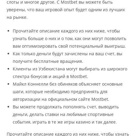
слоты и многое другое. С Mostbet вы можете быть
уверены, что ваш игровой опыт будет одним из лучших
на рынке.
Прочитайте описание каждого из них ниже, чтобы
узнать больше о них и о том, как они могут позволить
вам оптимизировать свой потенциальный выигрыш.
Как только деньги будут зачислены на ваш счет, вы
получите бесплатные вращения.
Клиенты из Узбекистана могут выбирать из широкого
спектра бонусов и акций в Mostbet.
Майкл Коннелли без обиняков объясняет основные
шаги, которые необходимо предпринять для
авторизации на официальном сайте Mostbet.
Вы можете продолжать пополнять счет, выводить
деньги, делать ставки на любимые спортивные
события, играть в те же игры казино и так далее.
Прочитайте описание каждого из них ниже, чтобы узнать