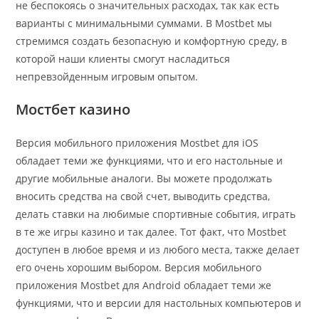
не беспокоясь о значительных расходах, так как есть
варианты с минимальными суммами. В Mostbet мы
стремимся создать безопасную и комфортную среду, в
которой наши клиенты смогут насладиться
непревзойденным игровым опытом.
Мостбет казино
Версия мобильного приложения Mostbet для iOS
обладает теми же функциями, что и его настольные и
другие мобильные аналоги. Вы можете продолжать
вносить средства на свой счет, выводить средства,
делать ставки на любимые спортивные события, играть
в те же игры казино и так далее. Тот факт, что Mostbet
доступен в любое время и из любого места, также делает
его очень хорошим выбором. Версия мобильного
приложения Mostbet для Android обладает теми же
функциями, что и версии для настольных компьютеров и