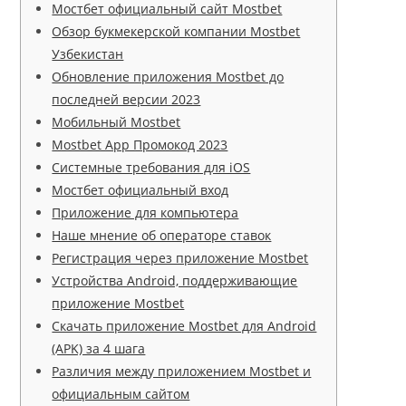
Мостбет официальный сайт Mostbet
Обзор букмекерской компании Mostbet
Узбекистан
Обновление приложения Mostbet до
последней версии 2023
Мобильный Mostbet
Mostbet App Промокод 2023
Системные требования для iOS
Мостбет официальный вход
Приложение для компьютера
Наше мнение об операторе ставок
Регистрация через приложение Mostbet
Устройства Android, поддерживающие
приложение Mostbet
Скачать приложение Mostbet для Android
(APK) за 4 шага
Различия между приложением Mostbet и
официальным сайтом