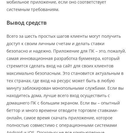
мобильное приложение, если оно соответствует
системным требованиям.
Вывод средств
Всего за шесть простых шагов клиенты могут получить
доступ к своим личным счетам и делать ставки
безопасно и надежно. Приложение для ПК – это, пожалуй,
самая инновационная разработка букмекера, который
стремится сделать вход на сайт для своих клиентов
максимально безопасным. Это становится актуальным в
тех странах, где вход на ресурс может быть в любую
минуту заблокирован монопольными службами. Если вы
находитесь дома, лучше всего вход осуществить с
домашнего ПК с большим экраном. Если вы – опытный
беттор и много времени отводите торговле ставками-
онлайн, самое время скачать приложение, которое
полностью совместимо с операционными системами
Android и iOS. Поскольку не все компьютерные