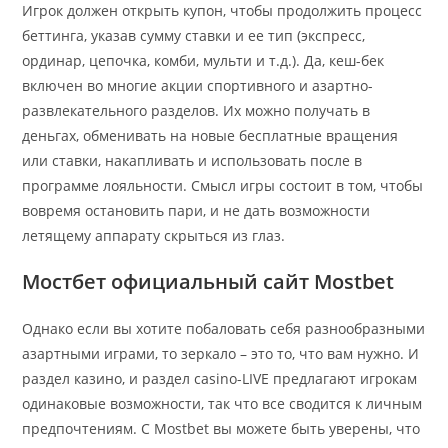
Игрок должен открыть купон, чтобы продолжить процесс
беттинга, указав сумму ставки и ее тип (экспресс,
ординар, цепочка, комби, мульти и т.д.). Да, кеш-бек
включен во многие акции спортивного и азартно-
развлекательного разделов. Их можно получать в
деньгах, обменивать на новые бесплатные вращения
или ставки, накапливать и использовать после в
программе лояльности. Смысл игры состоит в том, чтобы
вовремя остановить пари, и не дать возможности
летящему аппарату скрыться из глаз.
Мостбет официальный сайт Mostbet
Однако если вы хотите побаловать себя разнообразными
азартными играми, то зеркало – это то, что вам нужно. И
раздел казино, и раздел casino-LIVE предлагают игрокам
одинаковые возможности, так что все сводится к личным
предпочтениям. С Mostbet вы можете быть уверены, что