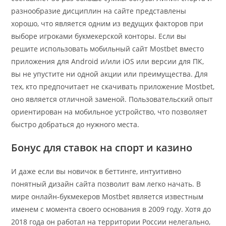
разнообразие дисциплин на сайте представлены
хорошо, что является одним из ведущих факторов при
выборе игроками букмекерской конторы. Если вы
решите использовать мобильный сайт Mostbet вместо
приложения для Android и/или iOS или версии для ПК,
вы не упустите ни одной акции или преимущества. Для
тех, кто предпочитает не скачивать приложение Mostbet,
оно является отличной заменой. Пользовательский опыт
ориентирован на мобильное устройство, что позволяет
быстро добраться до нужного места.
Бонус для ставок на спорт и казино
И даже если вы новичок в беттинге, интуитивно
понятный дизайн сайта позволит вам легко начать. В
мире онлайн-букмекеров Mostbet является известным
именем с момента своего основания в 2009 году. Хотя до
2018 года он работал на территории России нелегально,