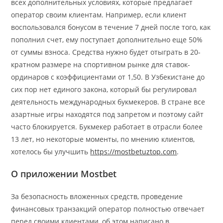
всех дополнительных условиях, которые предлагает
оператор своим клиентам. Например, если клиент
воспользовался бонусом в течение 7 дней после того, как
пополнил счет, ему поступает дополнительно еще 50%
от суммы взноса. Средства нужно будет отыграть в 20-
кратном размере на спортивном рынке для ставок-
ординаров с коэффициентами от 1,50. В Узбекистане до
сих пор нет единого закона, который бы регулировал
деятельность международных букмекеров. В стране все
азартные игры находятся под запретом и поэтому сайт
часто блокируется. Букмекер работает в отрасли более
13 лет, но некоторые моменты, по мнению клиентов,
хотелось бы улучшить
https://mostbetuztop.com
.
О приложении Mostbet
За безопасность вложенных средств, проведение
финансовых транзакций оператор полностью отвечает
перед своими клиентами, об этом написано в