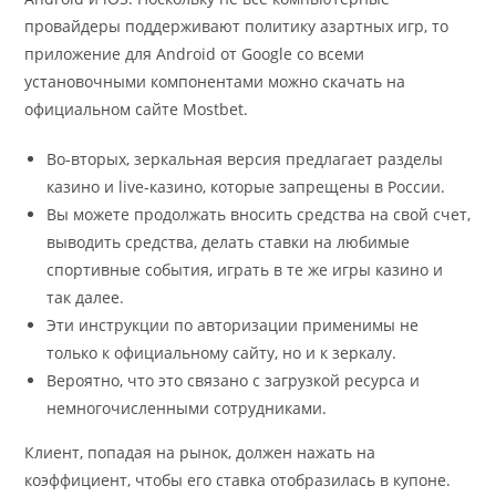
провайдеры поддерживают политику азартных игр, то
приложение для Android от Google со всеми
установочными компонентами можно скачать на
официальном сайте Mostbet.
Во-вторых, зеркальная версия предлагает разделы
казино и live-казино, которые запрещены в России.
Вы можете продолжать вносить средства на свой счет,
выводить средства, делать ставки на любимые
спортивные события, играть в те же игры казино и
так далее.
Эти инструкции по авторизации применимы не
только к официальному сайту, но и к зеркалу.
Вероятно, что это связано с загрузкой ресурса и
немногочисленными сотрудниками.
Клиент, попадая на рынок, должен нажать на
коэффициент, чтобы его ставка отобразилась в купоне.