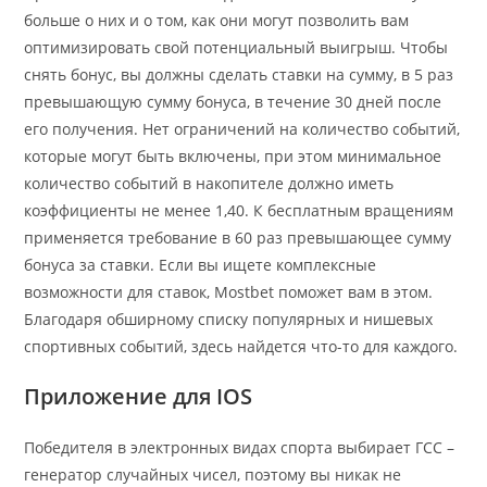
больше о них и о том, как они могут позволить вам
оптимизировать свой потенциальный выигрыш. Чтобы
снять бонус, вы должны сделать ставки на сумму, в 5 раз
превышающую сумму бонуса, в течение 30 дней после
его получения. Нет ограничений на количество событий,
которые могут быть включены, при этом минимальное
количество событий в накопителе должно иметь
коэффициенты не менее 1,40. К бесплатным вращениям
применяется требование в 60 раз превышающее сумму
бонуса за ставки. Если вы ищете комплексные
возможности для ставок, Mostbet поможет вам в этом.
Благодаря обширному списку популярных и нишевых
спортивных событий, здесь найдется что-то для каждого.
Приложение для IOS
Победителя в электронных видах спорта выбирает ГСС –
генератор случайных чисел, поэтому вы никак не