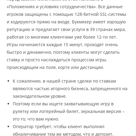
«Положениях и условиях сотрудничества». Все данные
игроков защищены с помощью 128-битной SSL-системы
и кодируются прямо на входе. Букмекер имеет хорошую
репутацию и предлагает свои услуги в 39 странах мира,
работая со многими клиентами уже более 12-ти лет.
Игры начинаются каждые 15 минут, проходят очень
быстро и динамично, поэтому клиенты могут сделать
ставку и просто наслаждаться процессом игры,
происходящем на поле, корте или дистанции.
К сожалению, в нашей стране сделки по ставкам
являются частью игорного бизнеса, запрещенного на
законодательном уровне.
Поэтому если вы ищете захватывающую игру в
рулетку или лотерейный билет, зеркальная версия –
это то, что вам нужно.
Оператор требует, чтобы клиент выполнял
обналичивание тем же методом, что и депозит.