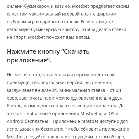
онлайн-букмекером и казино, Mostbet предлагает своим
клиентам максимальный игровой опыт с широким
выбором игр и вариантов ставок. Если вы ищете
легальную букмекерскую контору, чтобы делать ставки
на спорт, Mostbet поможет вам в этом.
Нажмите кнопку “Скачать
приложение”.
Несмотря на то, что легальная версия имеет свои
преимущества, зеркальная версия, несомненно,
заслуживает внимания. Минимальная ставка – от 0,1
евро, заключать пари можно одновременно для двух
блоков, размещенных под взлетающим самолетом. Да,
это так – мобильные приложения Mostbet для iOS и
Android бесплатны – Приложение Mostbet доступно для
использования бесплатно. Чтобы обновить приложение
Mostbet, следуйте полным инструкциям в этом обзоре,