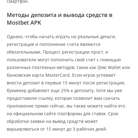
смартфон.
Методы депозита и вывода средств в
Mostbet APK
Однако, чтобы начать играть на реальные деньги,
регистрация и пополнение счета являются
обязательными. Процесс регистрации прост, и
пользователи могут пополнить свой счет с помощью
различных платежных методов, таких как Qiwi Wallet или
банковская карта MasterCard. Если игрок успевает
внести депозит в первые 15 минут после регистрации,
букмекер добавляет еще 25% к депозиту. Хотя мы уже
предоставили ссылку, которая позволит вам скачать
приложение прямо сейчас, вы также можете найти его
на официальном сайте платформы для ставок. Срок
обработки заявки на вывод средств может
варьироваться от 15 минут до 3 рабочих дней.