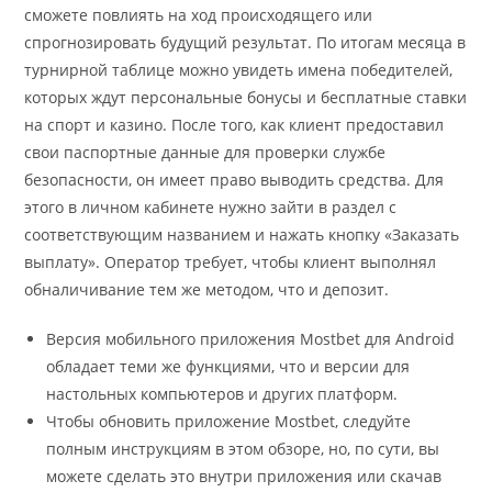
сможете повлиять на ход происходящего или
спрогнозировать будущий результат. По итогам месяца в
турнирной таблице можно увидеть имена победителей,
которых ждут персональные бонусы и бесплатные ставки
на спорт и казино. После того, как клиент предоставил
свои паспортные данные для проверки службе
безопасности, он имеет право выводить средства. Для
этого в личном кабинете нужно зайти в раздел с
соответствующим названием и нажать кнопку «Заказать
выплату». Оператор требует, чтобы клиент выполнял
обналичивание тем же методом, что и депозит.
Версия мобильного приложения Mostbet для Android
обладает теми же функциями, что и версии для
настольных компьютеров и других платформ.
Чтобы обновить приложение Mostbet, следуйте
полным инструкциям в этом обзоре, но, по сути, вы
можете сделать это внутри приложения или скачав