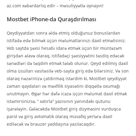
az.com xəbərdarlıq edir – məsuliyyətlə oynayın!
Mostbet iPhone-da Quraşdırılması
Qeydiyyatdan sonra əldə etmiş olduğunuz bonuslardan
istifadə edə bilmək üçün məlumatlarınızı daxil etməlisiniz.
Veb saytda şəxsi hesabı idarə etmək üçün bir müntəzəm
girişdən əlavə olaraq, istifadəçi şəxsiyyətini təsdiq edəcək
sənədləri də təqdim etmək tələb olunur. Qeyd edilmiş daxil
olma üsulları vasitəsilə veb-sayta giriş edə bilərsiniz. Və son
olaraq nəzərinizə çatdırmaq istərdim ki, Mostbet qeydiyyat
zaman qaydaları və məxfilik siyasətini diqqətlə oxumağı
unutmayın. Əgər hər dəfə icazə üçün məlumat daxil etmək
istəmirsinizsə, “ xatırla” yazısının yanındakı qutunu
işarələyin. Gələcəkdə Mostbet giriş düyməsini vurduqca
parol və giriş avtomatik olaraq müvafiq yerlərə daxil
ediləcək və brauzer yaddaşına yazılacaqdır.