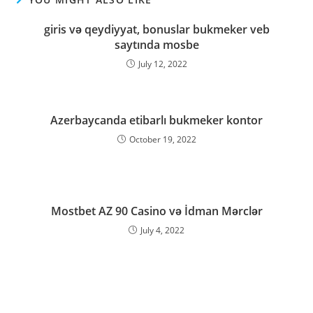
giris və qeydiyyat, bonuslar bukmeker veb
saytında mosbe
July 12, 2022
Azerbaycanda etibarlı bukmeker kontor
October 19, 2022
Mostbet AZ 90 Casino və İdman Mərclər
July 4, 2022