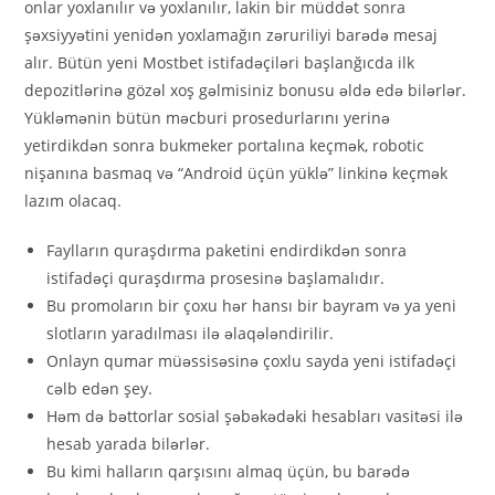
onlar yoxlanılır və yoxlanılır, lakin bir müddət sonra
şəxsiyyətini yenidən yoxlamağın zəruriliyi barədə mesaj
alır. Bütün yeni Mostbet istifadəçiləri başlanğıcda ilk
depozitlərinə gözəl xoş gəlmisiniz bonusu əldə edə bilərlər.
Yükləmənin bütün məcburi prosedurlarını yerinə
yetirdikdən sonra bukmeker portalına keçmək, robotic
nişanına basmaq və “Android üçün yüklə” linkinə keçmək
lazım olacaq.
Faylların quraşdırma paketini endirdikdən sonra
istifadəçi quraşdırma prosesinə başlamalıdır.
Bu promoların bir çoxu hər hansı bir bayram və ya yeni
slotların yaradılması ilə əlaqələndirilir.
Onlayn qumar müəssisəsinə çoxlu sayda yeni istifadəçi
cəlb edən şey.
Həm də bəttorlar sosial şəbəkədəki hesabları vasitəsi ilə
hesab yarada bilərlər.
Bu kimi halların qarşısını almaq üçün, bu barədə