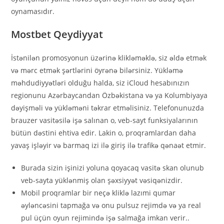
oynamasıdır.
Mostbet Qeydiyyat
İstənilən promosyonun üzərinə klikləməklə, siz əldə etmək
və mərc etmək şərtlərini öyrənə bilərsiniz. Yükləmə
məhdudiyyətləri olduğu halda, siz iCloud hesabınızın
regionunu Azərbaycandan Özbəkistana və ya Kolumbiyaya
dəyişməli və yükləməni təkrar etməlisiniz. Telefonunuzda
brauzer vasitəsilə işə salınan o, veb-sayt funksiyalarının
bütün dəstini ehtiva edir. Lakin o, proqramlardan daha
yavaş işləyir və barmaq izi ilə giriş ilə trafikə qənaət etmir.
Burada sizin işinizi yoluna qoyacaq vasitə skan olunub
veb-sayta yüklənmiş olan şəxsiyyət vəsiqənizdir.
Mobil proqramlar bir neçə kliklə lazımi qumar
əyləncəsini tapmağa və onu pulsuz rejimdə və ya real
pul üçün oyun rejimində işə salmağa imkan verir..