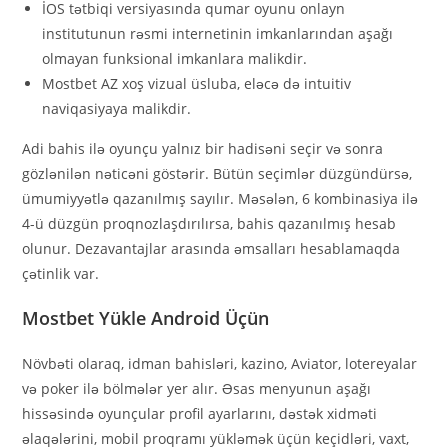
İOS tətbiqi versiyasında qumar oyunu onlayn
institutunun rəsmi internetinin imkanlarından aşağı
olmayan funksional imkanlara malikdir.
Mostbet AZ xoş vizual üsluba, eləcə də intuitiv
naviqasiyaya malikdir.
Adi bahis ilə oyunçu yalnız bir hadisəni seçir və sonra
gözlənilən nəticəni göstərir. Bütün seçimlər düzgündürsə,
ümumiyyətlə qazanılmış sayılır. Məsələn, 6 kombinasiya ilə
4-ü düzgün proqnozlaşdırılırsa, bahis qazanılmış hesab
olunur. Dezavantajlar arasında əmsalları hesablamaqda
çətinlik var.
Mostbet Yükle Android Üçün
Növbəti olaraq, idman bahisləri, kazino, Aviator, lotereyalar
və poker ilə bölmələr yer alır. Əsas menyunun aşağı
hissəsində oyunçular profil ayarlarını, dəstək xidməti
əlaqələrini, mobil proqramı yükləmək üçün keçidləri, vaxt,