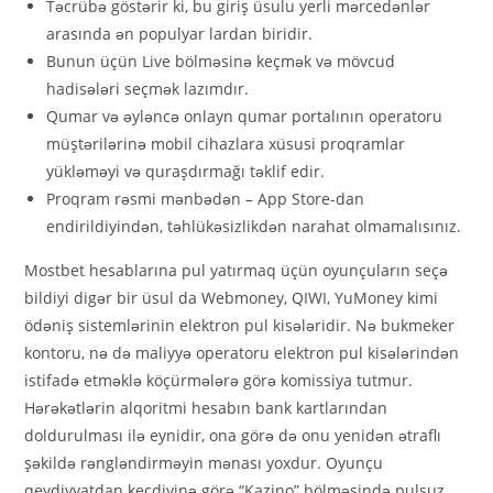
Təcrübə göstərir ki, bu giriş üsulu yerli mərcedənlər
arasında ən populyar lardan biridir.
Bunun üçün Live bölməsinə keçmək və mövcud
hadisələri seçmək lazımdır.
Qumar və əyləncə onlayn qumar portalının operatoru
müştərilərinə mobil cihazlara xüsusi proqramlar
yükləməyi və quraşdırmağı təklif edir.
Proqram rəsmi mənbədən – App Store-dan
endirildiyindən, təhlükəsizlikdən narahat olmamalısınız.
Mostbet hesablarına pul yatırmaq üçün oyunçuların seçə
bildiyi digər bir üsul da Webmoney, QIWI, YuMoney kimi
ödəniş sistemlərinin elektron pul kisələridir. Nə bukmeker
kontoru, nə də maliyyə operatoru elektron pul kisələrindən
istifadə etməklə köçürmələrə görə komissiya tutmur.
Hərəkətlərin alqoritmi hesabın bank kartlarından
doldurulması ilə eynidir, ona görə də onu yenidən ətraflı
şəkildə rəngləndirməyin mənası yoxdur. Oyunçu
qeydiyyatdan keçdiyinə görə “Kazino” bölməsində pulsuz