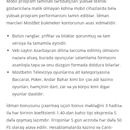
Mobil proqram təminatı tərtibatçıları yüksək texniki
göstəricilərə malik olmayan köhnə mobil cihazlarda belə
yüksək proqram performansını təmin ediblər. İdman
mərcləri MostBet bukmeker kontorunun əsas xidmətidir.
Bütün rənglər, şriftlər və bloklar qorunmuş və tam
versiya ilə tamamilə eynidir.
Veb-saytın Azərbaycan dilinə tərcümə edilmiş olmasını
nəzərə alsaq, burada oyunçular salamlama formasını
asanlıqla tapa və onu düzgün formada doldura bilərlər.
Mostbetin Televiziya oyunlarına alt kateqoriyasına
Baccarat, Poker, Andar Bahar kimi bir çox adi kazino
oyunları, həmçinin dart, zar və ya körpü kimi digər
oyunlar daxildir.
İdman bonusunu çıxarmaq üçün bonus məbləğini 3 hadisə
ilə hər birinin koefitsienti 1.40-dan bahis tipi ekspreslə 5
dəfə qoymaq lazımdır. Frispinlər 5 gün ərzində hər dəfə 50
FS olaraq əlavə edilir. Hesablamalarda kazino və Canlı-