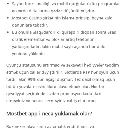
Saytın funksionallığı və mobil qurğular üçün proqramlar
ən xırda detallarına qədər düşünülmüşdür.
Mostbet Casino şirkətinin işləmə prinsipi beynəlxalq
qanunlara tabedir.
Bu onunla əlaqədardır ki, quraşdırıldıqdan sonra əsas
qrafik elementlər və bloklar artıq telefonun
yaddaşındadır, lakin mobil saytı açanda hər dəfə
yenidən yüklənir.
Oyunçu statusunu artırmaq və səxavətli hədiyyələr təqdim
etmək üçün xallar dəyişdirilir. Slotlarda RTP hər oyun üçün
fərdi, lakin 99%-dən aşağı düşmür. Tez daxil olmaq üçün
bütün yuvaları sevimlilərə əlavə etmək olar. Hər bir
qeydiyyat seçimində sizdən promosyon kodu daxil
etməyiniz və bonus seçməyiniz xahiş olunacaq.
Mostbet app-i necə yükləmək olar?
Bukmeker əlavəsinin avtomatik endirilməsi və