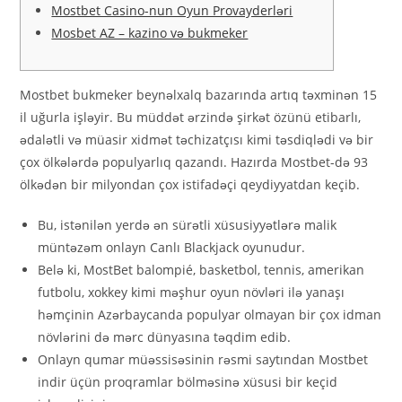
Mostbet Casino-nun Oyun Provayderləri
Mosbet AZ – kazino və bukmeker
Mostbet bukmeker beynəlxalq bazarında artıq təxminən 15
il uğurla işləyir. Bu müddət ərzində şirkət özünü etibarlı,
ədalətli və müasir xidmət təchizatçısı kimi təsdiqlədi və bir
çox ölkələrdə populyarlıq qazandı. Hazırda Mostbet-də 93
ölkədən bir milyondan çox istifadəçi qeydiyyatdan keçib.
Bu, istənilən yerdə ən sürətli xüsusiyyətlərə malik
müntəzəm onlayn Canlı Blackjack oyunudur.
Belə ki, MostBet balompié, basketbol, tennis, amerikan
futbolu, xokkey kimi məşhur oyun növləri ilə yanaşı
həmçinin Azərbaycanda populyar olmayan bir çox idman
növlərini də mərc dünyasına təqdim edib.
Onlayn qumar müəssisəsinin rəsmi saytından Mostbet
indir üçün proqramlar bölməsinə xüsusi bir keçid