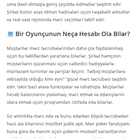
uma daxil olmaqla geniş çeşiddə xidmətlər təqdim edir.
Şirkət bütün əsas idman hadisələri üçün rəqabətli əmsallar
və real vaxt rejimində mərc seçimləri təklif edir.
Bir Oyunçunun Neçə Hesabı Ola Bilər?
Müştərilər mərc təcrübələrindən daha çox faydalanmaq
üçün bu təkliflərdən yararlana bilərlər. Şirkət həmçinin
müştərilərin qazanması üçün cəlbedici hədiyyələrlə
müntəzəm turnirlər və yarışlar keçirir. Tətbiq müştərilərə
vebsaytda olduğu kimi eyni” “gözəl mərc təcrübəsi təqdim
edir, lakin bəzi əlavə funksiyalar və rahatlıqla. Müştərilər
hesab balanslarını yoxlamaq, mərc etmək və ödənişlərini
idarə etmək üçün proqramdan istifadə edə bilərlər.
Siz əminliklə mərc edə və bunu edərkən böyük təcrübədən
həzz ala bilərsiniz mostbet yukle apk. Mən poker fanatıyam,
buna görə də mənim üçün pokerin müxtəlif variantlarının