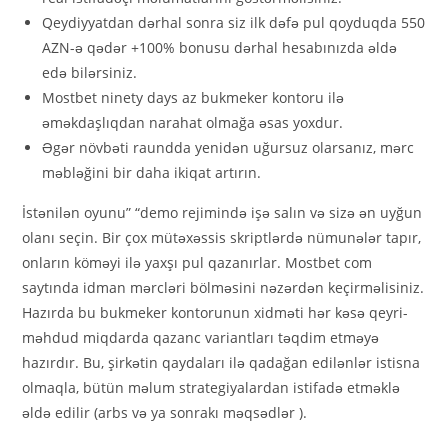
Qeydiyyatdan dərhal sonra siz ilk dəfə pul qoyduqda 550
AZN-ə qədər +100% bonusu dərhal hesabınızda əldə
edə bilərsiniz.
Mostbet ninety days az bukmeker kontoru ilə
əməkdaşlıqdan narahat olmağa əsas yoxdur.
Əgər növbəti raundda yenidən uğursuz olarsanız, mərc
məbləğini bir daha ikiqat artırın.
İstənilən oyunu” “demo rejimində işə salın və sizə ən uyğun
olanı seçin. Bir çox mütəxəssis skriptlərdə nümunələr tapır,
onların köməyi ilə yaxşı pul qazanırlar. Mostbet com
saytında idman mərcləri bölməsini nəzərdən keçirməlisiniz.
Hazırda bu bukmeker kontorunun xidməti hər kəsə qeyri-
məhdud miqdarda qazanc variantları təqdim etməyə
hazırdır. Bu, şirkətin qaydaları ilə qadağan edilənlər istisna
olmaqla, bütün məlum strategiyalardan istifadə etməklə
əldə edilir (arbs və ya sonrakı məqsədlər ).