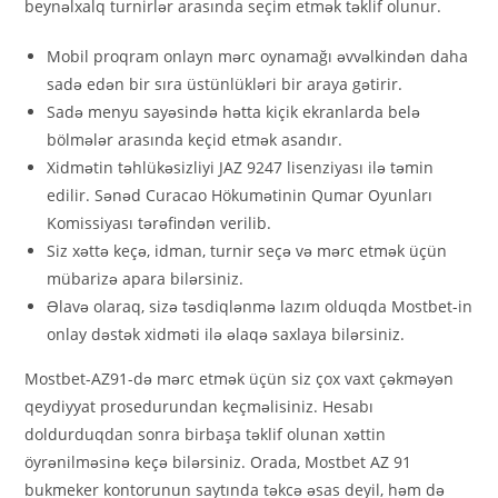
beynəlxalq turnirlər arasında seçim etmək təklif olunur.
Mobil proqram onlayn mərc oynamağı əvvəlkindən daha
sadə edən bir sıra üstünlükləri bir araya gətirir.
Sadə menyu sayəsində hətta kiçik ekranlarda belə
bölmələr arasında keçid etmək asandır.
Xidmətin təhlükəsizliyi JAZ 9247 lisenziyası ilə təmin
edilir. Sənəd Curacao Hökumətinin Qumar Oyunları
Komissiyası tərəfindən verilib.
Siz xəttə keçə, idman, turnir seçə və mərc etmək üçün
mübarizə apara bilərsiniz.
Əlavə olaraq, sizə təsdiqlənmə lazım olduqda Mostbet-in
onlay dəstək xidməti ilə əlaqə saxlaya bilərsiniz.
Mostbet-AZ91-də mərc etmək üçün siz çox vaxt çəkməyən
qeydiyyat prosedurundan keçməlisiniz. Hesabı
doldurduqdan sonra birbaşa təklif olunan xəttin
öyrənilməsinə keçə bilərsiniz. Orada, Mostbet AZ 91
bukmeker kontorunun saytında təkcə əsas deyil, həm də