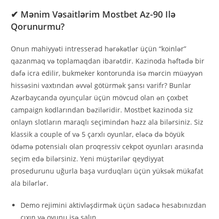
✔ Mənim Vəsaitlərim Mostbet Az-90 Ilə
Qorunurmu?
Onun mahiyyəti intresserad hərəkətlər üçün “koinlər”
qazanmaq və toplamaqdan ibarətdir. Kazinoda həftədə bir
dəfə icra edilir, bukmeker kontorunda isə mərcin müəyyən
hissəsini vaxtından əvvəl götürmək şansı varifr? Bunlar
Azərbaycanda oyunçular üçün mövcud olan ən çoxbet
campaign kodlarından bəziləridir. Mostbet kazinoda siz
onlayn slotların maraqlı seçimindən həzz ala bilərsiniz. Siz
klassik a couple of və 5 çarxlı oyunlar, eləcə də böyük
ödəmə potensialı olan proqressiv cekpot oyunları arasında
seçim edə bilərsiniz. Yeni müştərilər qeydiyyat
prosedurunu uğurla başa vurduqları üçün yüksək mükafat
ala bilərlər.
Demo rejimini aktivləşdirmək üçün sadəcə hesabınızdan
çıxın və oyunu işə salın.