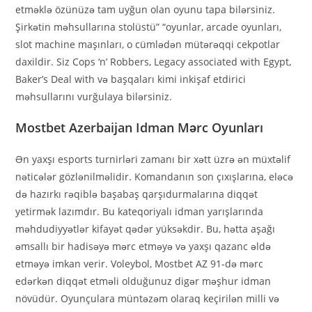
etməklə özünüzə tam uyğun olan oyunu tapa bilərsiniz.
Şirkətin məhsullarına stolüstü” “oyunlar, arcade oyunları,
slot machine maşınları, o cümlədən mütərəqqi cekpotlar
daxildir. Siz Cops ‘n’ Robbers, Legacy associated with Egypt,
Baker’s Deal with və başqaları kimi inkişaf etdirici
məhsullarını vurğulaya bilərsiniz.
Mostbet Azerbaijan Idman Mərc Oyunları
Ən yaxşı esports turnirləri zamanı bir xətt üzrə ən müxtəlif
nəticələr gözlənilməlidir. Komandanın son çıxışlarına, eləcə
də hazırkı rəqiblə başabaş qarşıdurmalarına diqqət
yetirmək lazımdır. Bu kateqoriyalı idman yarışlarında
məhdudiyyətlər kifayət qədər yüksəkdir. Bu, hətta aşağı
əmsallı bir hadisəyə mərc etməyə və yaxşı qazanc əldə
etməyə imkan verir. Voleybol, Mostbet AZ 91-də mərc
edərkən diqqət etməli olduğunuz digər məşhur idman
növüdür. Oyunçulara müntəzəm olaraq keçirilən milli və