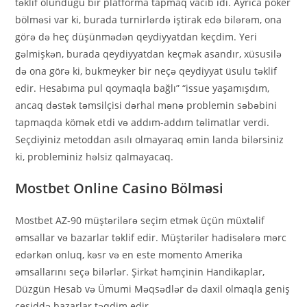
təklif olunduğu bir platforma tapmaq vacib idi. Ayrıca poker
bölməsi var ki, burada turnirlərdə iştirak edə bilərəm, ona
görə də heç düşünmədən qeydiyyatdan keçdim. Yeri
gəlmişkən, burada qeydiyyatdan keçmək asandır, xüsusilə
də ona görə ki, bukmeyker bir neçə qeydiyyat üsulu təklif
edir. Hesabıma pul qoymaqla bağlı” “issue yaşamışdım,
ancaq dəstək təmsilçisi dərhal mənə problemin səbəbini
tapmaqda kömək etdi və addım-addım təlimatlar verdi.
Seçdiyiniz metoddan asılı olmayaraq əmin landa bilərsiniz
ki, probleminiz həlsiz qalmayacaq.
Mostbet Online Casino Bölməsi
Mostbet AZ-90 müştərilərə seçim etmək üçün müxtəlif
əmsallar və bazarlar təklif edir. Müştərilər hadisələrə mərc
edərkən onluq, kəsr və en este momento Amerika
əmsallarını seçə bilərlər. Şirkət həmçinin Handikaplar,
Düzgün Hesab və Ümumi Məqsədlər də daxil olmaqla geniş
çeşiddə bazarlar təqdim edir.