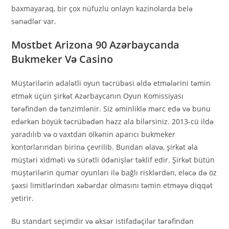
baxmayaraq, bir çox nüfuzlu onlayn kazinolarda belə
sənədlər var.
Mostbet Arizona 90 Azərbaycanda
Bukmeker Və Casino
Müştərilərin ədalətli oyun təcrübəsi əldə etmələrini təmin
etmək üçün şirkət Azərbaycanın Oyun Komissiyası
tərəfindən də tənzimlənir. Siz əminliklə mərc edə və bunu
edərkən böyük təcrübədən həzz ala bilərsiniz. 2013-cü ildə
yaradılıb və o vaxtdan ölkənin aparıcı bukmeker
kontorlarından birinə çevrilib. Bundan əlavə, şirkət əla
müştəri xidməti və sürətli ödənişlər təklif edir. Şirkət bütün
müştərilərin qumar oyunları ilə bağlı risklərdən, eləcə də öz
şəxsi limitlərindən xəbərdar olmasını təmin etməyə diqqət
yetirir.
Bu standart seçimdir və əksər istifadəçilər tərəfindən