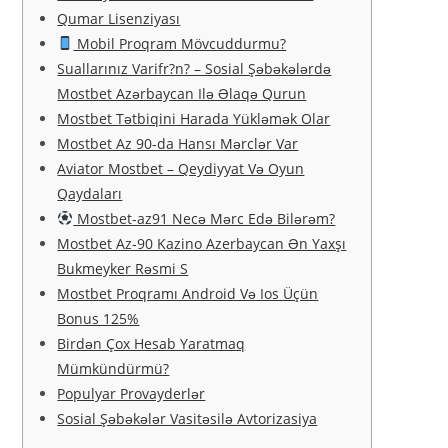
Qumar Lisenziyası
Mobil Proqram Mövcuddurmu?
Suallarınız Varifr?n? – Sosial Şəbəkələrdə
Mostbet Azərbaycan Ilə Əlaqə Qurun
Mostbet Tətbiqini Harada Yükləmək Olar
Mostbet Az 90-da Hansı Mərclər Var
Aviator Mostbet – Qeydiyyat Və Oyun
Qaydaları
Mostbet-az91 Necə Mərc Edə Bilərəm?
Mostbet Az-90 Kazino Azerbaycan Ən Yaxşı
Bukmeyker Rəsmi S
Mostbet Proqramı Android Və Ios Üçün
Bonus 125%
Birdən Çox Hesab Yaratmaq
Mümkündürmü?
Populyar Provayderlər
Sosial Şəbəkələr Vasitəsilə Avtorizasiya