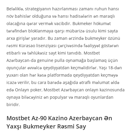
Beləliklə, strategiyanın hazırlanması zamanı ruhun hansı
növ bahislər olduğuna və hansı hadisələrin ən maraqlı
olacağına qərar vermək vacibdir. Bukmeker hökumət
tərəfindən bloklanmaya qarşı mübarizə üsulu kimi sayta
arxa girişlər yaradır. Bu zaman ərzində bukmeyker özünü
rəsmi Kürasao lisenziyası çərçivəsində fəaliyyət göstərən
etibarlı və təhlükəsiz sayt kimi tanıdıb. Mostbet
Azərbaycan-da genuine pulla oynamağa başlamaq üçün
oyunçular əvvəlcə qeydiyyatdan keçməlidirlər. Yaşı 18-dən
yuxarı olan hər kəsə platformada qeydiyyatdan keçməyə
icazə verilir, bu cara barədə aşağıda ətraflı məlumat əldə
edə Onlayn poker, Mostbet Azərbaycan onlayn kazinosunda
oynaya biləcəyiniz ən populyar və maraqlı oyunlardan
biridir.
Mostbet Az-90 Kazino Azerbaycan Ən
Yaxşı Bukmeyker Rəsmi Say