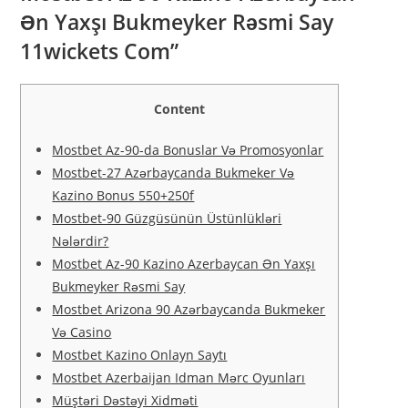
Ən Yaxşı Bukmeyker Rəsmi Say
11wickets Com”
Content
Mostbet Az-90-da Bonuslar Və Promosyonlar
Mostbet-27 Azərbaycanda Bukmeker Və
Kazino Bonus 550+250f
Mostbet-90 Güzgüsünün Üstünlükləri
Nələrdir?
Mostbet Az-90 Kazino Azerbaycan Ən Yaxşı
Bukmeyker Rəsmi Say
Mostbet Arizona 90 Azərbaycanda Bukmeker
Və Casino
Mostbet Kazino Onlayn Saytı
Mostbet Azerbaijan Idman Mərc Oyunları
Müştəri Dəstəyi Xidməti