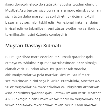
ikinci dərəcəli, eləcə də statistik nəticələr təqdim olunur.
Mostbet Azərbaycan sizə bu yarışlara mərc etmək və onları
sizin üçün daha maraqlı və sərfəli etmək üçün müxtəlif
bazarlar və seçimlər təklif edir. Funksional imkanlar daim
inkişaf edir və təkmilləşir, yeni xüsusiyyətləri və carilərində
təkmilləşdirməsini özündə cəmləşdirir.
Müştəri Dəstəyi Xidməti
Bu, müştərilərə mərc edərkən məlumatlı qərarlar qəbul
etməyə və təhlükəsiz qumar təcrübəsindən həzz almağa
olanak verir. Bundan əlavə, müştərilər tək mərclər,
akkumulyatorlar və pola mərcləri kimi müxtəlif mərc
seçimlərindən birini seçə bilərlər. Bütövlükdə, Mostbet AZ-
90 öz müştərilərinə mərc edərkən və uduşlarını artırarkən
əsaslandırılmış qərarlar qəbul etmək imkanı verir. Mostbet
AZ-90 həmçinin canlı mərclər təklif edir və müştərilərə baş
verən hadisələrə mərc etmək imkanı verir. Canlı mərclər