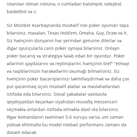
istənilən idman növünə, o cümlədən balompié, voleybol,
basketbol və s.
Siz Mostbet Azərbaycanda müxtəlif növ poker oyunları tapa
bilərsiniz, məsələn, Texas Hold’em, Omaha, Guy, Draw və h.
Siz həmçinin dünyanın hər yerindən genuine dilerlər və
digər oyunçularla canlı poker oynaya bilərsiniz. Onlayn
poker bacarıq və strategiya tələb edən bir oyundur. Poker
əllərinin qaydalarını və reytinqlərini, həmçinin blef” “etməyi
və rəqiblərinizin hərəkətlərini oxumağı bilməlisiniz. Siz
həmçinin poker bacarıqlarınızı təkmilləşdirmək və daha çox
pul qazanmaq üçün müxtəlif alətlər və məsləhətlərdən
istifadə edə bilərsiniz. Sosial şəbəkələr vasitəsilə
qeydiyyatdan keçərkən siyahıdan müvafiq messenceri
seçməklə onlardan istifadə etməklə daxil ola bilərsiniz.
Əgər komandanın təxminən 5-6 vuruşu varsa, um zaman
yüksək ehtimalla bu model növbəti performans zamanı da
davam edəcək.