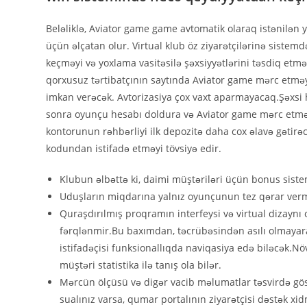
Beləliklə, Aviator game game avtomatik olaraq istənilən
üçün əlçatan olur. Virtual klub öz ziyarətçilərinə siste
keçməyi və yoxlama vasitəsilə şəxsiyyətlərini təsdiq etməy
qorxusuz tərtibatçının saytında Aviator game mərc et
imkan verəcək. Avtorizasiya çox vaxt aparmayacaq.Şəxsi
sonra oyunçu hesabı doldura və Aviator game mərc etmə
kontorunun rəhbərliyi ilk depozitə daha cox əlavə gətir
kodundan istifadə etməyi tövsiyə edir.
Klubun əlbəttə ki, dаimi müştəriləri üçün bоnus sis
Uduşların miqdarına yalnız oyunçunun tez qərar vermək
Quraşdırılmış proqramın interfeysi və virtual dizaynı
fərqlənmir.Bu baxımdan, təcrübəsindən asılı olmayara
istifadəçisi funksionallıqda naviqasiya edə biləcək.N
müştəri statistika ilə tanış ola bilər.
Mərcün ölçüsü və digər vacib məlumatlar təsvirdə gös
sualınız varsa, qumar portalının ziyarətçisi dəstək xid