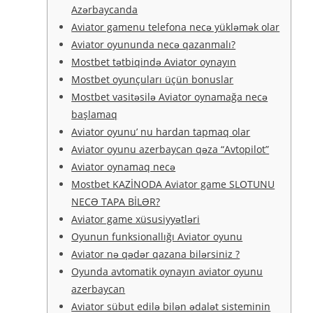
Azərbaycanda
Aviator gamenu telefona necə yükləmək olar
Aviator oyununda necə qazanmalı?
Mostbet tətbiqində Aviator oynayın
Mostbet oyunçuları üçün bonuslar
Mostbet vasitəsilə Aviator oynamağa necə
başlamaq
Aviator oyunu’ nu hardan tapmaq olar
Aviator oyunu azerbaycan qəza “Avtopilot”
Aviator oynamaq necə
Mostbet KAZİNODA Aviator game SLOTUNU
NECƏ TAPA BİLƏR?
Aviator game xüsusiyyətləri
Oyunun funksionallığı Aviator oyunu
Aviator nə qədər qazana bilərsiniz ?
Oyunda avtomatik oynayın aviator oyunu
azerbaycan
Aviator sübut edilə bilən ədalət sisteminin