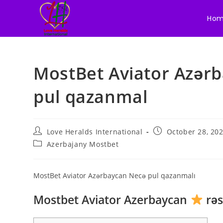
Ho
Skip
to
MostBet Aviator Azər
content
pul qazanmal
Post
Post
Love Heralds International
October 28, 20
author:
published:
Post
Azerbajany Mostbet
category:
MostBet Aviator Azərbaycan Necə pul qazanmalı
Mostbet Aviator Azerbaycan
rəs