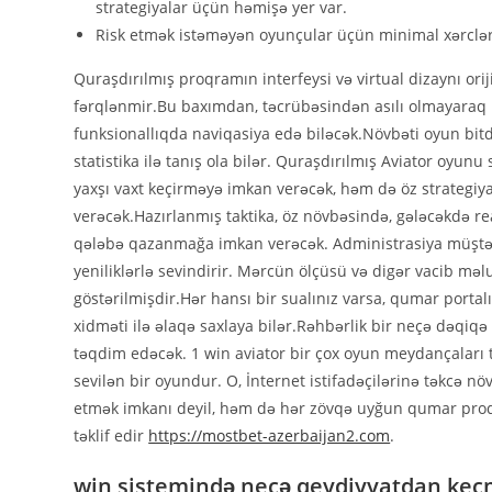
strategiyalar üçün həmişə yer var.
Risk etmək istəməyən oyunçular üçün minimal xərclər
Quraşdırılmış proqramın interfeysi və virtual dizaynı or
fərqlənmir.Bu baxımdan, təcrübəsindən asılı olmayaraq is
funksionallıqda naviqasiya edə biləcək.Növbəti oyun bit
statistika ilə tanış ola bilər. Quraşdırılmış Aviator oyunu
yaxşı vaxt keçirməyə imkan verəcək, həm də öz strategi
verəcək.Hazırlanmış taktika, öz növbəsində, gələcəkdə r
qələbə qazanmağa imkan verəcək. Administrasiya müştər
yeniliklərlə sevindirir. Mərcün ölçüsü və digər vacib məl
göstərilmişdir.Hər hansı bir sualınız varsa, qumar portalı
xidməti ilə əlaqə saxlaya bilər.Rəhbərlik bir neçə dəqiq
təqdim edəcək. 1 win aviator bir çox oyun meydançaları 
sevilən bir oyundur. O, İnternet istifadəçilərinə təkcə n
etmək imkanı deyil, həm də hər zövqə uyğun qumar pro
təklif edir
https://mostbet-azerbaijan2.com
.
win sistemində necə qeydiyyatdan keç