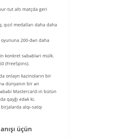
r-tut altı matçda geri
, qızıl medalları daha daha
ol oyununa 200-dən daha
in konkret səbəbləri mülk.
60 (FreeSpins).
a onlayn kazinoların bir
inə dünyanın bir ən
 səbəbi Mastercard-ın bütün
da qayğı edək ki,
birjalarda alqı-satqı
anışı üçün