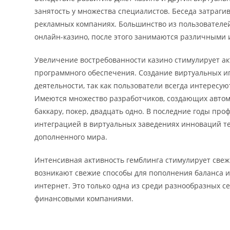
занятость у множества специалистов. Беседа затрагива
рекламных компаниях. Большинство из пользователе
онлайн-казино, после этого занимаются различными
Увеличение востребованности казино стимулирует а
программного обеспечения. Создание виртуальных и
деятельности, так как пользователи всегда интересу
Имеются множество разработчиков, создающих автома
баккару, покер, двадцать одно. В последние годы пр
интеграцией в виртуальных заведениях инноваций те
дополненного мира.
Интенсивная активность гемблинга стимулирует свеж
возникают свежие способы для пополнения баланса и
интернет. Это только одна из среди разнообразных с
финансовыми компаниями.