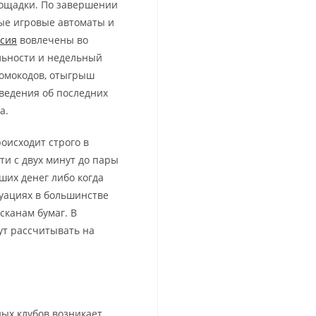
лощадки. По завершении
ые игровые автоматы и
ссия
вовлечены во
льности и недельный
ромокодов, отыгрыш
ведения об последних
а.
исходит строго в
ти с двух минут до пары
их денег либо когда
уациях в большинстве
сканам бумаг. В
ут рассчитывать на
ных клубов возникает