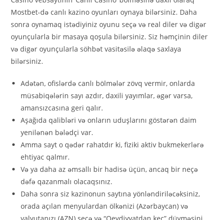
Mostbet-də canlı kazino oyunları oynaya bilərsiniz. Daha
sonra oynamaq istədiyiniz oyunu seçə və real diler və digər
oyunçularla bir masaya qoşula bilərsiniz. Siz həmçinin diler
və digər oyunçularla söhbət vasitəsilə əlaqə saxlaya
bilərsiniz.
Adətən, ofislərdə canlı bölmələr zövq vermir, onlarda
müsabiqələrin sayı azdır, daxili yayımlar, əgər varsa,
amansızcasına geri qalır.
Aşağıda qalibləri və onların uduşlarını göstərən daim
yenilənən bələdçi var.
Amma sayt o qədər rahatdır ki, fiziki aktiv bukmekerlərə
ehtiyac qalmır.
Və ya daha az əmsallı bir hadisə üçün, ancaq bir neçə
dəfə qazanmalı olacaqsınız.
Daha sonra siz kazinonun saytına yönləndiriləcəksiniz,
orada açılan menyulardan ölkənizi (Azərbaycan) və
valyutanızı (AZN) seçə və “Qeydiyyatdan keç” düyməsini