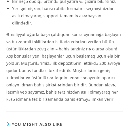
Bir neçə dəqiqə ərzində pul yatıra və çıxara bilərsiniz.
Yeri gəlmişkən, hansı rabitə formatını seçməyinizdən
asılı olmayaraq, support tamamilə azərbaycan
dilindədir.
Əməliyyat uğurla başa çatdıqdan sonra oynamağa başlayın
və bu zəhmli təkliflərdən istifadə edərkən verilən bütün
üstünlüklərdən zövq alın – bahis tərziniz nə olursa olsun!
Xoş bonuslar yeni başlayanlar üçün başlamaq üçün əla bir
yoldur. Müştərilərimizə ilk depozitlərini etdikdə 200 avroya
qədər bonus fondları təklif edirik. Müştərilərinə geniş
xidmətlər və üstünlüklər təqdim edən sənayenin aparıcı
onlayn idman bahis şirkətlərindən biridir. Bundan əlavə,
lazımlı veb saytımız, bahis tərzinizdən asılı olmayaraq hər
kəsə idmana tez bir zamanda bahis etməyə imkan verir.
YOU MIGHT ALSO LIKE