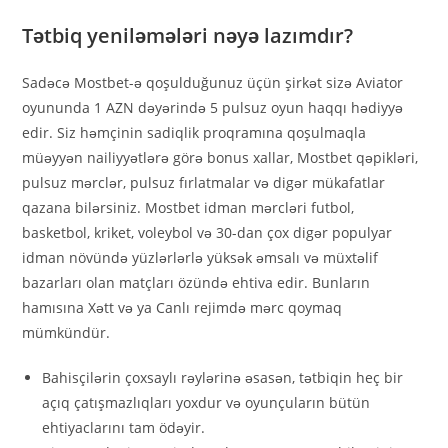
Tətbiq yeniləmələri nəyə lazımdır?
Sadəcə Mostbet-ə qoşulduğunuz üçün şirkət sizə Aviator
oyununda 1 AZN dəyərində 5 pulsuz oyun haqqı hədiyyə
edir. Siz həmçinin sadiqlik proqramına qoşulmaqla
müəyyən nailiyyətlərə görə bonus xallar, Mostbet qəpikləri,
pulsuz mərclər, pulsuz fırlatmalar və digər mükafatlar
qazana bilərsiniz. Mostbet idman mərcləri futbol,
basketbol, kriket, voleybol və 30-dan çox digər populyar
idman növündə yüzlərlərlə yüksək əmsalı və müxtəlif
bazarları olan matçları özündə ehtiva edir. Bunların
hamısına Xətt və ya Canlı rejimdə mərc qoymaq
mümkündür.
Bahisçilərin çoxsaylı rəylərinə əsasən, tətbiqin heç bir
açıq çatışmazlıqları yoxdur və oyunçuların bütün
ehtiyaclarını tam ödəyir.