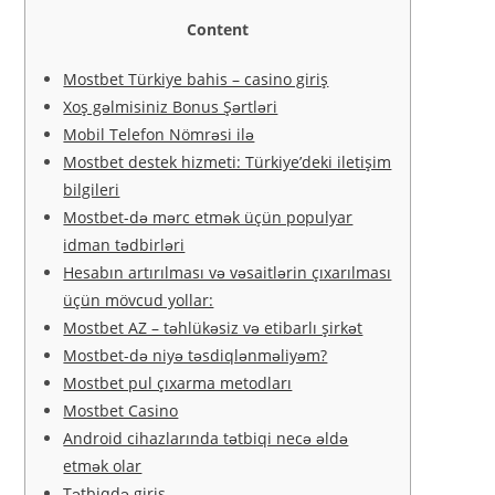
Content
Mostbet Türkiye bahis – casino giriş
Xoş gəlmisiniz Bonus Şərtləri
Mobil Telefon Nömrəsi ilə
Mostbet destek hizmeti: Türkiye’deki iletişim
bilgileri
Mostbet-də mərc etmək üçün populyar
idman tədbirləri
Hesabın artırılması və vəsaitlərin çıxarılması
üçün mövcud yollar:
Mostbet AZ – təhlükəsiz və etibarlı şirkət
Mostbet-də niyə təsdiqlənməliyəm?
Mostbet pul çıxarma metodları
Mostbet Casino
Android cihazlarında tətbiqi necə əldə
etmək olar
Tətbiqdə giriş