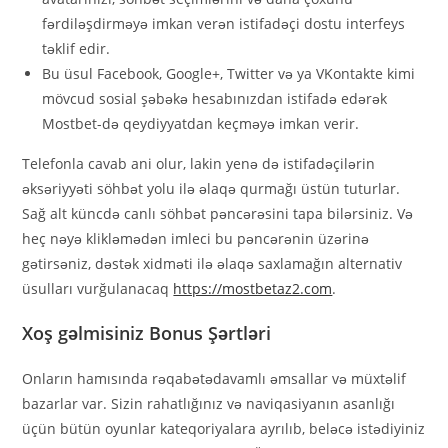
fərdiləşdirməyə imkan verən istifadəçi dostu interfeys
təklif edir.
Bu üsul Facebook, Google+, Twitter və ya VKontakte kimi
mövcud sosial şəbəkə hesabınızdan istifadə edərək
Mostbet-də qeydiyyatdan keçməyə imkan verir.
Telefonla cavab ani olur, lakin yenə də istifadəçilərin
əksəriyyəti söhbət yolu ilə əlaqə qurmağı üstün tuturlar.
Sağ alt küncdə canlı söhbət pəncərəsini tapa bilərsiniz. Və
heç nəyə klikləmədən imleci bu pəncərənin üzərinə
gətirsəniz, dəstək xidməti ilə əlaqə saxlamağın alternativ
üsulları vurğulanacaq
https://mostbetaz2.com
.
Xoş gəlmisiniz Bonus Şərtləri
Onların hamısında rəqabətədavamlı əmsallar və müxtəlif
bazarlar var. Sizin rahatlığınız və naviqasiyanın asanlığı
üçün bütün oyunlar kateqoriyalara ayrılıb, beləcə istədiyiniz