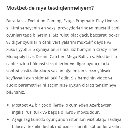
Mostbet-də niyə təsdiqlənməliyəm?
Burada siz Evolution Gaming, Ezugi, Pragmatic Play Live və
s. Kimi sənayenin ən yaxşı provayderlərindən müxtəlif canlı
oyunları tapa bilərsiniz. Siz rulet, blackjack, baccarat, poker
və digər oyunların canlı versiyalarını müxtəlif qayda və
xüsusiyyətlərlə oynaya bilərsiniz. Siz həmçinin Crazy Time,
Monopoly Live, Dream Catcher, Mega Ball və s. Mostbet-in
canlı kazino bölməsi sizə dilerlər və digər oyunçularla
söhbət vasitəsilə əlaqə saxlamağa imkan verən yüksək
keyfiyyətli axın xidməti təklif edir. Siz həmçinin video və
audio parametrlərini seçiminizə uyğun olaraq tənzimləyə
bilərsiniz.
Mostbet AZ bir çox dillərdə, o cümlədən Azərbaycan,
ingilis, rus, türk və başqa dillərdə mövcuddur.
Aşağı sağ küncdə oyunçunun istənilən vaxt əlaqə saxlaya
biləcəyi texniki dəstək mütəxəssisləri ilə söhbətlər azalır.