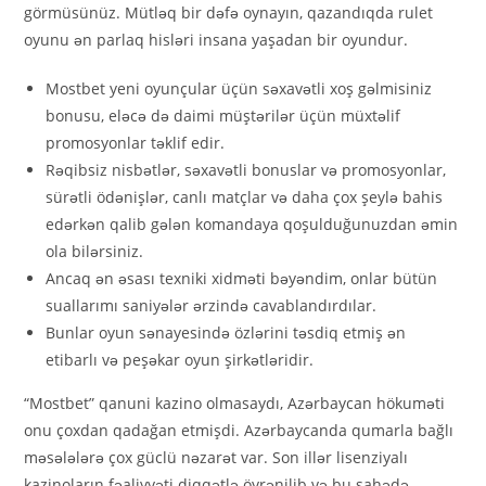
görmüsünüz. Mütləq bir dəfə oynayın, qazandıqda rulet
oyunu ən parlaq hisləri insana yaşadan bir oyundur.
Mostbet yeni oyunçular üçün səxavətli xoş gəlmisiniz
bonusu, eləcə də daimi müştərilər üçün müxtəlif
promosyonlar təklif edir.
Rəqibsiz nisbətlər, səxavətli bonuslar və promosyonlar,
sürətli ödənişlər, canlı matçlar və daha çox şeylə bahis
edərkən qalib gələn komandaya qoşulduğunuzdan əmin
ola bilərsiniz.
Ancaq ən əsası texniki xidməti bəyəndim, onlar bütün
suallarımı saniyələr ərzində cavablandırdılar.
Bunlar oyun sənayesində özlərini təsdiq etmiş ən
etibarlı və peşəkar oyun şirkətləridir.
“Mostbet” qanuni kazino olmasaydı, Azərbaycan hökuməti
onu çoxdan qadağan etmişdi. Azərbaycanda qumarla bağlı
məsələlərə çox güclü nəzarət var. Son illər lisenziyalı
kazinoların fəaliyyəti diqqətlə öyrənilib və bu sahədə