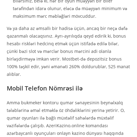
bilərsiniz, belə ki, hər bir oyun müəyyən bir diler
tərəfindən idarə olunur, eləcə də müəyyən minimum və
maksimum mərc məbləğləri mövcuddur.
Və ya daha az əmsallı bir hadisə üçün, ancaq bir neçə dəfə
qazanmalı olacaqsınız. Ayrı-ayrılıqda qeyd edirik ki, bonus
hesabı riskləri hedcinq etmək üçün istifadə edilə bilər,
çünki bəzi slot və mərclər bonus mərcini adi olanla
birləşdirməyə imkan verir. Mostbet-də depozitsiz bonus
100% təşkil edir, yəni əmanəti 260% doldurublar, 525 manat
alıblar.
Mobil Telefon Nömrəsi ilə
Amma bukmeker kontoru qumar sənayesinin beynəlxalq
tələblərinə əməl etməklə öz öhdəliklərini yerinə yetirir. O,
qumar oyunları ilə bağlı müxtəlif sahələrdə müxtəlif
vəzifələrdə çalışıb. AzeriKazino.online komandası
azərbaycanlı oyunçuları onlayn kazino dünyası haqqında