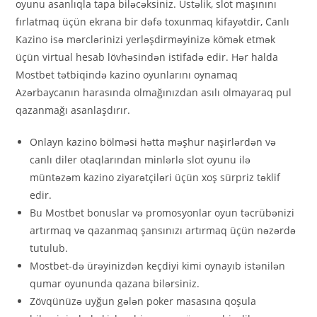
oyunu asanlıqla tapa biləcəksiniz. Üstəlik, slot maşınını
fırlatmaq üçün ekrana bir dəfə toxunmaq kifayətdir, Canlı
Kazino isə mərclərinizi yerləşdirməyinizə kömək etmək
üçün virtual hesab lövhəsindən istifadə edir. Hər halda
Mostbet tətbiqində kazino oyunlarını oynamaq
Azərbaycanın harasında olmağınızdan asılı olmayaraq pul
qazanmağı asanlaşdırır.
Onlayn kazino bölməsi hətta məşhur naşirlərdən və
canlı diler otaqlarından minlərlə slot oyunu ilə
müntəzəm kazino ziyarətçiləri üçün xoş sürpriz təklif
edir.
Bu Mostbet bonuslar və promosyonlar oyun təcrübənizi
artırmaq və qazanmaq şansınızı artırmaq üçün nəzərdə
tutulub.
Mostbet-də ürəyinizdən keçdiyi kimi oynayıb istənilən
qumar oyununda qazana bilərsiniz.
Zövqünüzə uyğun gələn poker masasına qoşula