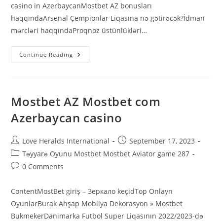
casino in AzerbaycanMostbet AZ bonusları
haqqındaArsenal Çempionlar Liqasına nə gətirəcək?İdman
mərcləri haqqındaProqnoz üstünlükləri…
Bukmeker
Continue Reading
Axtarış
Mostbet AZ Mostbet com
Azerbaycan casino
Post
Post
Love Heralds International
September 17, 2023
author:
published:
Post
Təyyarə Oyunu Mostbet Mostbet Aviator game 287
category:
Post
0 Comments
comments:
ContentMostBet giriş – Зеркало keçidTop Onlayn
OyunlarBurak Ahşap Mobilya Dekorasyon » Mostbet
BukmekerDanimarka Futbol Super Liqasının 2022/2023-də