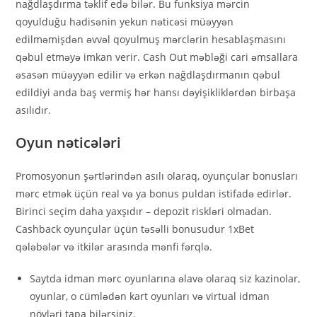
nağdlaşdırma təklif edə bilər. Bu funksiya mərcin
qoyulduğu hadisənin yekun nəticəsi müəyyən
edilməmişdən əvvəl qoyulmuş mərclərin hesablaşmasını
qəbul etməyə imkan verir. Cash Out məbləği cari əmsallara
əsasən müəyyən edilir və erkən nağdlaşdırmanın qəbul
edildiyi anda baş vermiş hər hansı dəyişikliklərdən birbaşa
asılıdır.
Oyun nəticələri
Promosyonun şərtlərindən asılı olaraq, oyunçular bonusları
mərc etmək üçün real və ya bonus puldan istifadə edirlər.
Birinci seçim daha yaxşıdır – depozit riskləri olmadan.
Cashback oyunçular üçün təsəlli bonusudur 1xBet
qələbələr və itkilər arasında mənfi fərqlə.
Saytda idman mərc oyunlarına əlavə olaraq siz kazinolar,
oyunlar, o cümlədən kart oyunları və virtual idman
növləri tapa bilərsiniz.