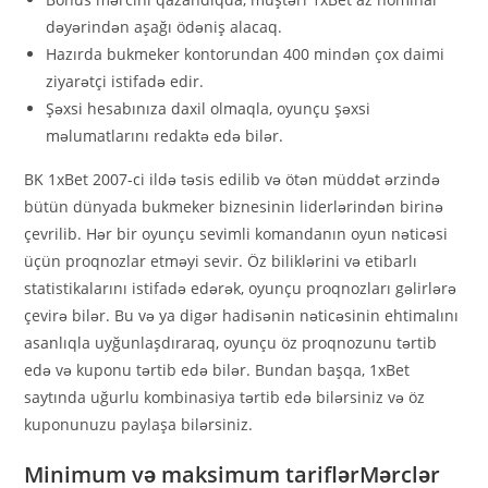
dəyərindən aşağı ödəniş alacaq.
Hazırda bukmeker kontorundan 400 mindən çox daimi
ziyarətçi istifadə edir.
Şəxsi hesabınıza daxil olmaqla, oyunçu şəxsi
məlumatlarını redaktə edə bilər.
BK 1xBet 2007-ci ildə təsis edilib və ötən müddət ərzində
bütün dünyada bukmeker biznesinin liderlərindən birinə
çevrilib. Hər bir oyunçu sevimli komandanın oyun nəticəsi
üçün proqnozlar etməyi sevir. Öz biliklərini və etibarlı
statistikalarını istifadə edərək, oyunçu proqnozları gəlirlərə
çevirə bilər. Bu və ya digər hadisənin nəticəsinin ehtimalını
asanlıqla uyğunlaşdıraraq, oyunçu öz proqnozunu tərtib
edə və kuponu tərtib edə bilər. Bundan başqa, 1xBet
saytında uğurlu kombinasiya tərtib edə bilərsiniz və öz
kuponunuzu paylaşa bilərsiniz.
Minimum və maksimum tariflərMərclər