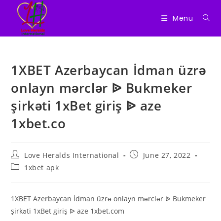
Menu
Skip
to
1XBET Azerbaycan İdman üzrə
content
onlayn mərclər ᐉ Bukmeker
şirkəti 1xBet giriş ᐉ aze
1xbet.co
Post
Post
Love Heralds International
June 27, 2022
author:
published:
Post
1xbet apk
category:
1XBET Azerbaycan İdman üzrə onlayn mərclər ᐉ Bukmeker
şirkəti 1xBet giriş ᐉ aze 1xbet.com