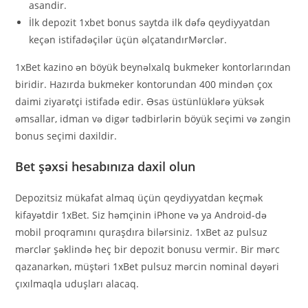
asandir.
İlk depozit 1xbet bonus saytda ilk dəfə qeydiyyatdan
keçən istifadəçilər üçün əlçatandırMərclər.
1xBet kazino ən böyük beynəlxalq bukmeker kontorlarından
biridir. Hazırda bukmeker kontorundan 400 mindən çox
daimi ziyarətçi istifadə edir. Əsas üstünlüklərə yüksək
əmsallar, idman və digər tədbirlərin böyük seçimi və zəngin
bonus seçimi daxildir.
Bet şəxsi hesabınıza daxil olun
Depozitsiz mükafat almaq üçün qeydiyyatdan keçmək
kifayətdir 1xBet. Siz həmçinin iPhone və ya Android-də
mobil proqramını quraşdıra bilərsiniz. 1xBet az pulsuz
mərclər şəklində heç bir depozit bonusu vermir. Bir mərc
qazanarkən, müştəri 1xBet pulsuz mərcin nominal dəyəri
çıxılmaqla uduşları alacaq.