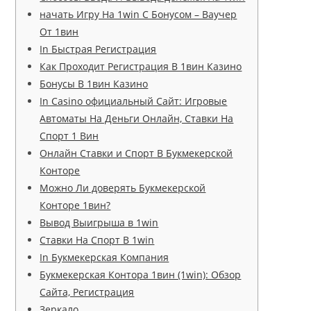
начать Игру На 1win С Бонусом – Ваучер
От 1вин
In Быстрая Регистрация
Как Проходит Регистрация В 1вин Казино
Бонусы В 1вин Казино
In Casino официальный Сайт: Игровые
Автоматы На Деньги Онлайн, Ставки На
Спорт 1 Вин
Онлайн Ставки и Спорт В Букмекерской
Конторе
Можно Ли доверять Букмекерской
Конторе 1вин?
Вывод Выигрыша в 1win
Ставки На Спорт В 1win
In Букмекерская Компания
Букмекерская Контора 1вин (1win): Обзор
Сайта, Регистрация
Зеркало