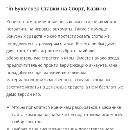
“in Букмекер Ставки на Спорт, Казино
Конечно, эти приличные нельзя вывести, не их можно
потратить на игровые автоматы. Также с помощи
бонусных средств можно протестировать слоты же
определиться с размером ставки. Все это необходимо
для этого, чтобы игрок не выбрать наиболее
оборонительную стратегию игры. Вместе начало входа
предпочтительно пройти верификацию аккаунта. Она
понадобиться ддя дальнейшего вывода
материальнопроизводственных, в случае, когда вы
захотите играть на денежные средств, а не и бесплатные
демо версии игр.
Чтобы попытаться новичкам разобраться а механике
сайта, команда разработчиков подготовила огромный
набор советов.
Выбрав одну дисциплину одним представленного