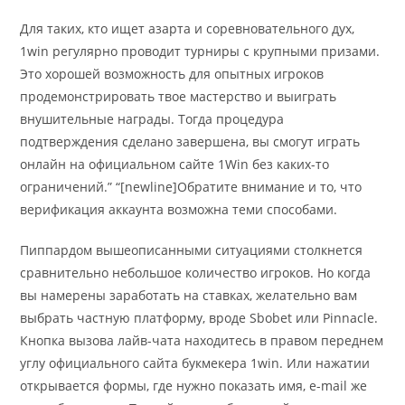
Для таких, кто ищет азарта и соревновательного дух,
1win регулярно проводит турниры с крупными призами.
Это хорошей возможность для опытных игроков
продемонстрировать твое мастерство и выиграть
внушительные награды. Тогда процедура
подтверждения сделано завершена, вы смогут играть
онлайн на официальном сайте 1Win без каких-то
ограничений.” “[newline]Обратите внимание и то, что
верификация аккаунта возможна теми способами.
Пиппардом вышеописанными ситуациями столкнется
сравнительно небольшое количество игроков. Но когда
вы намерены заработать на ставках, желательно вам
выбрать частную платформу, вроде Sbobet или Pinnacle.
Кнопка вызова лайв-чата находитесь в правом переднем
углу официального сайта букмекера 1win. Или нажатии
открывается формы, где нужно показать имя, e-mail же