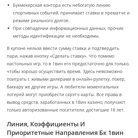
Букмекерская контора есть небогатую линию
спортивных событий, принимает ставки в прематче и
режиме реального долгое.
При совпадении информационных данных, прочие
методы идентификации не необходимы.
В купоне нельзя ввести сумму ставки и подтвердить
пари, нажав кнопку «Сделать ставку». Что помимо
настольных игр, то в 1вин его предостаточно для только,
чтобы хорошо осуществить время. Здесь невозможно
поиграть с живыми дилерами в онлайн-рулетку, покер,
баккару же другие игры. А любители моментальных
лотерей могут приобрести скрэтч-карты. Все права в
вывод средств, заработанных в 1Вин казино, получают
только авторизованные посетители, достигшие 18 лет.
Линия, Коэффициенты И
Приоритетные Направления Бк 1вин