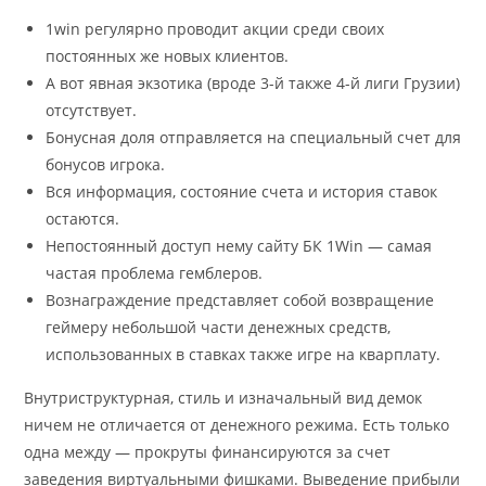
1win регулярно проводит акции среди своих
постоянных же новых клиентов.
А вот явная экзотика (вроде 3-й также 4-й лиги Грузии)
отсутствует.
Бонусная доля отправляется на специальный счет для
бонусов игрока.
Вся информация, состояние счета и история ставок
остаются.
Непостоянный доступ нему сайту БК 1Win — самая
частая проблема гемблеров.
Вознаграждение представляет собой возвращение
геймеру небольшой части денежных средств,
использованных в ставках также игре на кварплату.
Внутриструктурная, стиль и изначальный вид демок
ничем не отличается от денежного режима. Есть только
одна между — прокруты финансируются за счет
заведения виртуальными фишками. Выведение прибыли