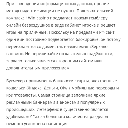
При совпадении информационных данных, прочие
методы идентификации не нужны. Пользовательский
комплекс 1Win casino предлагает новому гемблеру
онлайн безвоздушное в виде кабинет игрока и решает
игры на приличные. Поскольку на пределами РФ сайт
один вин постоянно подвергается блокировке, он потому
переезжает на со домен, так называемая «Зеркало
ванвин». Не переживайте по касательно надёжности,
зеркало только является сторонним сайтом или
дополнительным приложением.
Букмекер принимаешь банковские карты, электронные
кошельки (Яндекс. Деньги, Qiwi), мобильные переводы и
криптовалюты. Самая страница заполнена яркие
рекламными баннерами а анонсами популярных
происшедших. Интерфейс в существенно является
удобным, но” “из-за большого количества разделов
немного усложнена навигация.