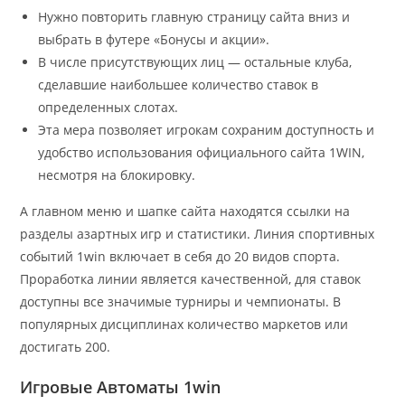
Нужно повторить главную страницу сайта вниз и
выбрать в футере «Бонусы и акции».
В числе присутствующих лиц — остальные клуба,
сделавшие наибольшее количество ставок в
определенных слотах.
Эта мера позволяет игрокам сохраним доступность и
удобство использования официального сайта 1WIN,
несмотря на блокировку.
А главном меню и шапке сайта находятся ссылки на
разделы азартных игр и статистики. Линия спортивных
событий 1win включает в себя до 20 видов спорта.
Проработка линии является качественной, для ставок
доступны все значимые турниры и чемпионаты. В
популярных дисциплинах количество маркетов или
достигать 200.
Игровые Автоматы 1win