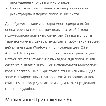
пропущенных головы и много такое.
На старте игроки получают вознаграждение за
регистрацию и первое пополнение счета.
День букмекер занимает одно место среди онлайн-
операторов за количеством пользователей (около
полумиллиона активных клиентов). Ставки в спорт в
1вин возможны с центральном сайта, мобильной версии,
веб-клиента для Windows и приложений для iOS и
Android. Бетторам предлагаются прямых трансляции
матчей же статистические выкладки. Ддя пополнения
счета же выплат выигрышей используются банковские
карты, электронные и криптовалютные кошельки. Для
зарегистрированных пользователей на официальном
сайте 1WIN, процедура авторизации также предельно
простая и удобна.
Мобильное Приложение Бк