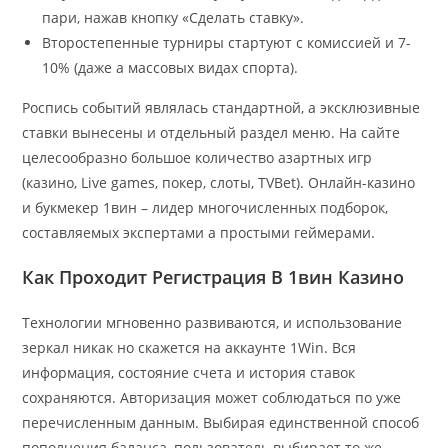
пари, нажав кнопку «Сделать ставку».
Второстепенные турниры стартуют с комиссией и 7-
10% (даже а массовых видах спорта).
Роспись событий являлась стандартной, а эксклюзивные
ставки вынесены и отдельный раздел меню. На сайте
целесообразно большое количество азартных игр
(казино, Live games, покер, слоты, TVBet). Онлайн-казино
и букмекер 1вин – лидер многочисленных подборок,
составляемых экспертами а простыми геймерами.
Как Проходит Регистрация В 1вин Казино
Технологии мгновенно развиваются, и использование
зеркал никак но скажется на аккаунте 1Win. Вся
информация, состояние счета и история ставок
сохраняются. Авторизация может соблюдаться по уже
перечисленным данным. Выбирая единственной способ
пополнения баланса, пользователь выбирает то же