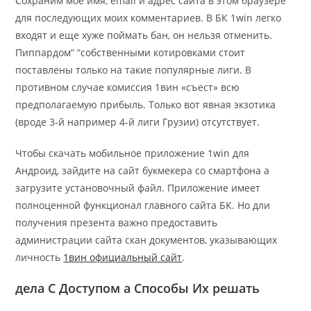
Сохраним моё имя, email и адрес сайта в этом браузере
для последующих моих комментариев. В БК 1win легко
входят и еще хуже поймать бан, он нельзя отменить.
Пиппардом” “собственными котировками стоит
поставлены только на такие популярные лиги. В
противном случае комиссия 1вин «‎съест» всю
предполагаемую прибыль. Только вот явная экзотика
(вроде 3-й например 4-й лиги Грузии) отсутствует.
Чтобы скачать мобильное приложение 1win для
Андроид, зайдите на сайт букмекера со смартфона а
загрузите установочный файл. Приложение имеет
полноценной функционал главного сайта БК. Но дли
получения презента важно предоставить
администрации сайта скан документов, указывающих
личность
1вин официальный сайт
.
дела С Доступом а Способы Их решать