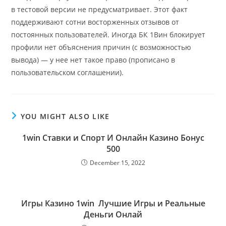
в тестовой версии не предусматривает. Этот факт
поддерживают сотни восторженных отзывов от
постоянных пользователей. Иногда БК 1Вин блокирует
профили нет объяснения причин (с возможностью
вывода) — у нее нет такое право (прописано в
пользовательском соглашении).
YOU MIGHT ALSO LIKE
1win Ставки и Спорт И Онлайн Казино Бонус
500
December 15, 2022
Игры Казино 1win ️ Лучшие Игры и Реальные
Деньги Онлай