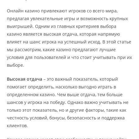
Онлайн казино привлекают игроков со всего мира,
предлагая увлекательные игры и возможность крупных
выигрышей. Одним из главных критериев выбора
казино является высокая отдача, которая напрямую
влияет на шанс игрока на успешный исход. В этой статье
мы рассмотрим, какие казино предлагают лучшие
условия для пользователей и что стоит учитывать при их
выборе.
Высокая отдача
– это важный показатель, который
помогает определить, насколько выгодно играть в
определенном казино. Чем выше отдача, тем больше
шансов у игрока на победу. Однако важно учитывать не
только этот показатель, но и другие факторы, такие как
честность условий, бонусы, безопасность и поддержка
клиентов.