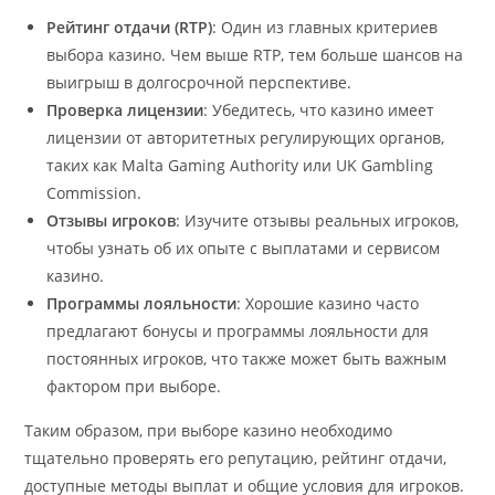
Рейтинг отдачи (RTP)
: Один из главных критериев
выбора казино. Чем выше RTP, тем больше шансов на
выигрыш в долгосрочной перспективе.
Проверка лицензии
: Убедитесь, что казино имеет
лицензии от авторитетных регулирующих органов,
таких как Malta Gaming Authority или UK Gambling
Commission.
Отзывы игроков
: Изучите отзывы реальных игроков,
чтобы узнать об их опыте с выплатами и сервисом
казино.
Программы лояльности
: Хорошие казино часто
предлагают бонусы и программы лояльности для
постоянных игроков, что также может быть важным
фактором при выборе.
Таким образом, при выборе казино необходимо
тщательно проверять его репутацию, рейтинг отдачи,
доступные методы выплат и общие условия для игроков.