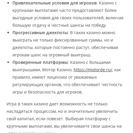
Привлекательные условия для игроков
: Казино с
крупными выплатами часто предоставляют более
выгодные условия для своих пользователей, включая
большую отдачу и честные шансы на победу.
Прогрессивные джекпоты
: В таких казино можно
выиграть не только фиксированные суммы, но и
джекпоты, которые постоянно растут, обеспечивая
игрокам шанс на огромный выигрыш.
Проверенные платформы
: Казино с большими
выигрышами, Мотор Казино,
https://motorde.ru/
, как
правило, имеют лицензии от уважаемых
регулирующих органов, что обеспечивает честность
игры и безопасность для игроков.
Игра в таких казино дает возможность не только
насладиться процессом, но и значительно увеличить
свой капитал, если повезет. Выбирая платформу с
крупными выплатами, вы увеличиваете свои шансы на