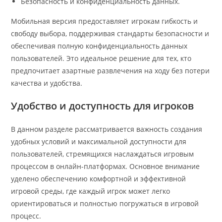
Безопасность и конфиденциальность данных.
Мобильная версия предоставляет игрокам гибкость и
свободу выбора, поддерживая стандарты безопасности и
обеспечивая полную конфиденциальность данных
пользователей. Это идеальное решение для тех, кто
предпочитает азартные развлечения на ходу без потери
качества и удобства.
Удобство и доступность для игроков
В данном разделе рассматривается важность создания
удобных условий и максимальной доступности для
пользователей, стремящихся наслаждаться игровым
процессом в онлайн-платформах. Основное внимание
уделено обеспечению комфортной и эффективной
игровой среды, где каждый игрок может легко
ориентироваться и полностью погружаться в игровой
процесс.