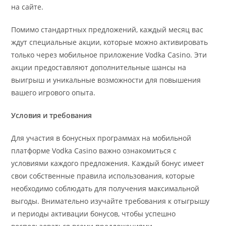
на сайте.
Помимо стандартных предложений, каждый месяц вас
ждут специальные акции, которые можно активировать
только через мобильное приложение Vodka Casino. Эти
акции предоставляют дополнительные шансы на
выигрыш и уникальные возможности для повышения
вашего игрового опыта.
Условия и требования
Для участия в бонусных программах на мобильной
платформе Vodka Casino важно ознакомиться с
условиями каждого предложения. Каждый бонус имеет
свои собственные правила использования, которые
необходимо соблюдать для получения максимальной
выгоды. Внимательно изучайте требования к отыгрышу
и периоды активации бонусов, чтобы успешно