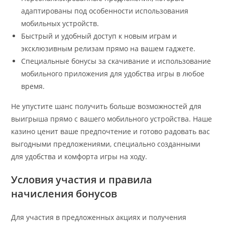
адаптированы под особенности использования
мобильных устройств.
Быстрый и удобный доступ к новым играм и
эксклюзивным релизам прямо на вашем гаджете.
Специальные бонусы за скачивание и использование
мобильного приложения для удобства игры в любое
время.
Не упустите шанс получить больше возможностей для
выигрыша прямо с вашего мобильного устройства. Наше
казино ценит ваше предпочтение и готово радовать вас
выгодными предложениями, специально созданными
для удобства и комфорта игры на ходу.
Условия участия и правила
начисления бонусов
Для участия в предложенных акциях и получения