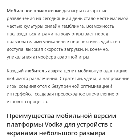
Мобильное приложение
для игры в азартные
развлечения на сегодняшний день стало неотъемлемой
частью культуры онлайн гемблинга. Возможность
наслаждаться играми на ходу открывает перед
пользователями уникальные перспективы: удобство
доступа, высокая скорость загрузки, и, конечно,
уникальная атмосфера азартной игры.
Каждый
любитель азарта
ценит мобильную адаптацию
любимого развлечения. Стратегии, удача, и напряжение
игры соединяются с безупречной оптимизацией
интерфейса, создавая превосходное впечатление от
игрового процесса.
Преимущества мобильной версии
платформы Vodka для устройств с
экранами небольшого размера