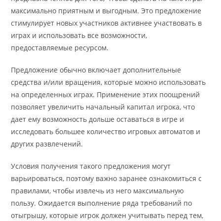
максимально приятным и выгодным. Это предложение
стимулирует новых участников активнее участвовать в
играх и использовать все возможности,
предоставляемые ресурсом.
Предложение обычно включает дополнительные
средства и/или вращения, которые можно использовать
на определенных играх. Применение этих поощрений
позволяет увеличить начальный капитал игрока, что
дает ему возможность дольше оставаться в игре и
исследовать большее количество игровых автоматов и
других развлечений.
Условия получения такого предложения могут
варьироваться, поэтому важно заранее ознакомиться с
правилами, чтобы извлечь из него максимальную
пользу. Ожидается выполнение ряда требований по
отыгрышу, которые игрок должен учитывать перед тем,