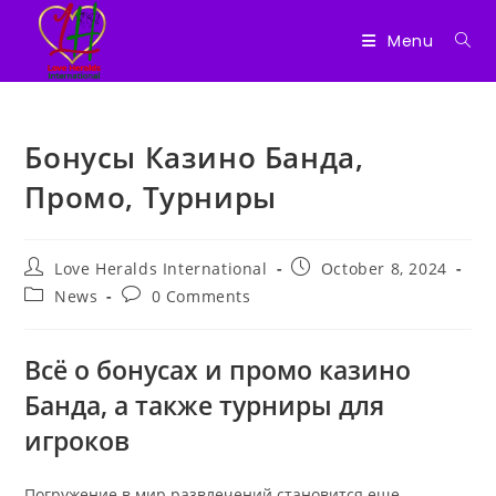
Menu
Skip
to
Бонусы Казино Банда,
content
Промо, Турниры
Post
Post
Love Heralds International
October 8, 2024
author:
published:
Post
Post
News
0 Comments
category:
comments:
Всё о бонусах и промо казино
Банда, а также турниры для
игроков
Погружение в мир развлечений становится еще