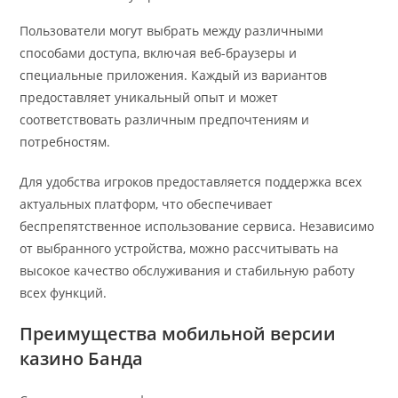
Пользователи могут выбрать между различными
способами доступа, включая веб-браузеры и
специальные приложения. Каждый из вариантов
предоставляет уникальный опыт и может
соответствовать различным предпочтениям и
потребностям.
Для удобства игроков предоставляется поддержка всех
актуальных платформ, что обеспечивает
беспрепятственное использование сервиса. Независимо
от выбранного устройства, можно рассчитывать на
высокое качество обслуживания и стабильную работу
всех функций.
Преимущества мобильной версии
казино Банда