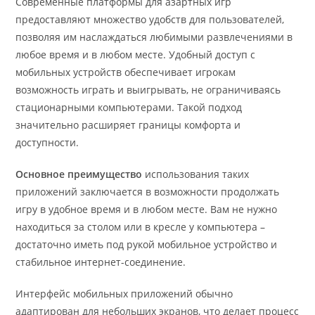
Современные платформы для азартных игр
предоставляют множество удобств для пользователей,
позволяя им наслаждаться любимыми развлечениями в
любое время и в любом месте. Удобный доступ с
мобильных устройств обеспечивает игрокам
возможность играть и выигрывать, не ограничиваясь
стационарными компьютерами. Такой подход
значительно расширяет границы комфорта и
доступности.
Основное преимущество
использования таких
приложений заключается в возможности продолжать
игру в удобное время и в любом месте. Вам не нужно
находиться за столом или в кресле у компьютера –
достаточно иметь под рукой мобильное устройство и
стабильное интернет-соединение.
Интерфейс мобильных приложений обычно
адаптирован для небольших экранов, что делает процесс