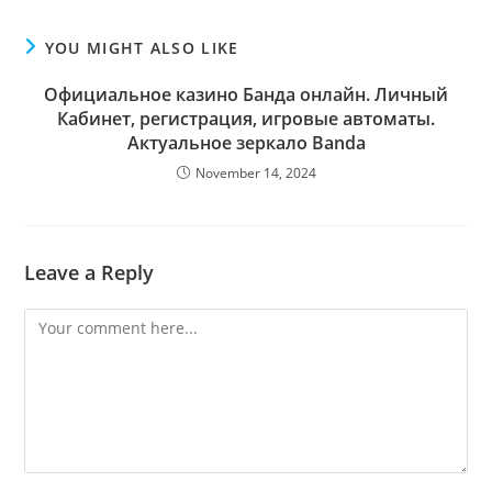
YOU MIGHT ALSO LIKE
Официальное казино Банда онлайн. Личный
Кабинет, регистрация, игровые автоматы.
Актуальное зеркало Banda
November 14, 2024
Leave a Reply
Comment