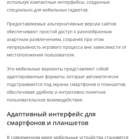
используя компактные интерфейсы, созданные
специально для мобильных гаджетов.
Предоставляемые альтернативные версии сайтов
обеспечивают простой доступ к разнообразным
азартным развлечениям, сохраняя при этом
непрерывность игрового процесса вне зависимости от
местоположения пользователя.
Эти мобильные варианты представляют собой
адаптированные форматы, которые автоматически
подстраиваются под экраны смартфонов и планшетов,
обеспечивая удобное и интуитивно понятное
пользовательское взаимодействие.
Адаптивный интерфейс для
смартфонов и планшетов
В современном мире мобильные устройства становятся