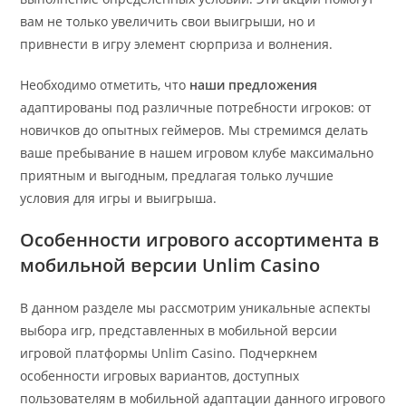
вам не только увеличить свои выигрыши, но и
привнести в игру элемент сюрприза и волнения.
Необходимо отметить, что
наши предложения
адаптированы под различные потребности игроков: от
новичков до опытных геймеров. Мы стремимся делать
ваше пребывание в нашем игровом клубе максимально
приятным и выгодным, предлагая только лучшие
условия для игры и выигрыша.
Особенности игрового ассортимента в
мобильной версии Unlim Casino
В данном разделе мы рассмотрим уникальные аспекты
выбора игр, представленных в мобильной версии
игровой платформы Unlim Casino. Подчеркнем
особенности игровых вариантов, доступных
пользователям в мобильной адаптации данного игрового